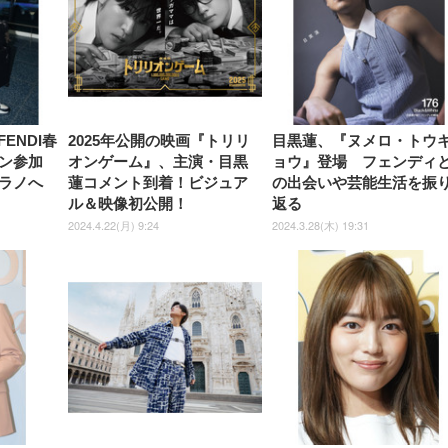
￥7,680
￥7,680
￥3,670
子 腰サポート 90度跳ね上げ
スピーカー内蔵 高さ調整 ス
腰サポート 90度跳ね上げ式ア
ワイド 100枚入 (x 1) (ケース
年保証 | 輝点保証 | 日本メーカ
転 キャスター付き コ
式アームレスト 3Dヘッドレス
イベル VESA対応
ームレスト 3Dヘッドレスト
販売)
クト 幅52×奥行58.5×
ト ハンガー付き 高反発クッシ
ComfortView ビジネス向け
ハンガー付き 高反発クッショ
84～96cm テレワーク
ョン PCチェア 通気性メッシ
ン PCチェア 通気性メッシュ
宅勤務 ブラック
ュ ゲーミング/勉強/事務用 お
ゲーミング/勉強/事務用 おし
しゃれ パソコンチェア (ブラ
ゃれ パソコンチェア (ホワイ
ック)
ト)
FENDI春
2025年公開の映画『トリリ
目黒蓮、『ヌメロ・トウ
ン参加
オンゲーム』、主演・目黒
ョウ』登場 フェンディ
ラノへ
蓮コメント到着！ビジュア
の出会いや芸能生活を振
ル＆映像初公開！
返る
2024.4.22(月) 9:24
2024.3.28(木) 19:31