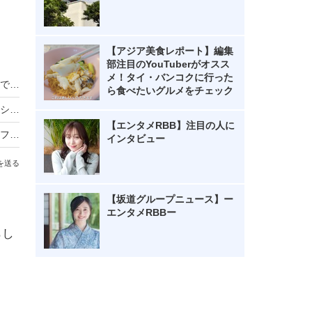
【アジア美食レポート】編集
部注目のYouTuberがオスス
メ！タイ・バンコクに行った
山本舞香、第一子出産を報告！「母子ともに健康です」
ら食べたいグルメをチェック
バスケ女子・すみぽん、「破壊力抜群」水着オフショットにファン悶絶
【エンタメRBB】注目の人に
のん、ドラマのオフショット公開 花柄パンツ＆フルーツ柄ワンピの秋先取りコーデに絶賛の声
インタビュー
を送る
【坂道グループニュース】ー
エンタメRBBー
らし