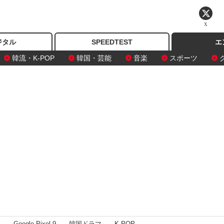
X
ジタル
SPEEDTEST
エ
韓流・K-POP
韓国・芸能
音楽
スポーツ
I
Google Pixel 9
韓国ドラマ
K-POP