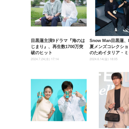
￥5,699
￥3,373
￥27,999
￥3,234
椅子 360度回転 座面昇降 強化
ナイロン樹脂ベース 通気性メ
ッシュ 在宅ワーク H-
WY01(黒網+黒枠+黒足)
目黒蓮主演9ドラマ『海のは
Snow Man目黒蓮、
じまり』、再生数1700万突
夏メンズコレクショ
破のヒット
のためイタリア・ミ
2024.7.24(水) 17:14
2024.6.14(金) 18:05