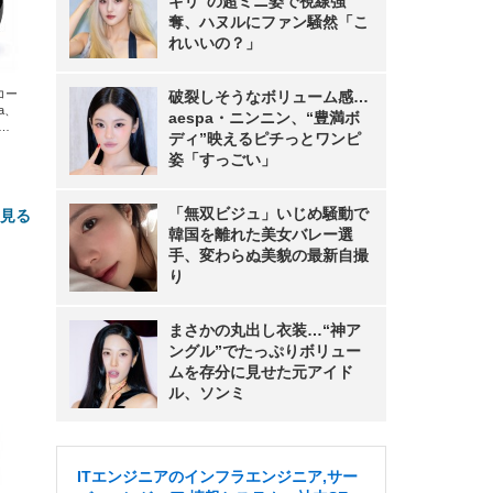
ギリ”の超ミニ姿で視線強
奪、ハヌルにファン騒然「こ
れいいの？」
エコー
破裂しそうなボリューム感…
xa、
aespa・ニンニン、“豊満ボ
な
ディ”映えるピチっとワンピ
姿「すっごい」
「無双ビジュ」いじめ騒動で
と見る
韓国を離れた美女バレー選
手、変わらぬ美貌の最新自撮
り
まさかの丸出し衣装…“神ア
ングル”でたっぷりボリュー
ムを存分に見せた元アイド
ル、ソンミ
FHD】
ェ
ット
 メ
レギ
 ゲ
ーサ
ンチ
 ガ
ITエンジニアのインフラエンジニア,サー
 (3
回