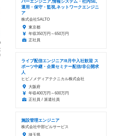
バーエンジニア,情報システム・社内SE,
ー)
ンパ
運用・保守・監視,ネットワークエンジニ
高さ
 在
ア
株式会社SALTO
東京都
年収350万円～650万円
正社員
キ
と
り
ライブ配信エンジニア/8月中入社歓迎 ス
ポーツ中継・企業セミナー配信/非公開求
人
ヒビノメディアテクニカル株式会社
大阪府
年収400万円～600万円
正社員 / 派遣社員
施設管理エンジニア
株式会社中部ビルサービス
埼玉県