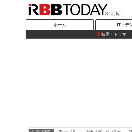
ホーム
IT・デ
映画・ドラマ
注目の話題
iPhone 16
こだわりデスクツアー
A