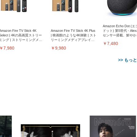
Amazon Echo Dot (
Amazon Fire TV Stick 4K
Amazon Fire TV Stick 4K Plus
ドット) 第5世代 - Ale
Select | 4Kの高画質ストリー
| 映画館のような4K体験 | スト
センサー搭載、鮮やか
ミング | ストリーミングメデ
リーミングメディアプレイヤ
サウンド｜チャコール
￥7,480
ィアプレイヤー
ー
￥7,980
￥9,980
>> もっ
【整備済み品】Dell
【MiniLED/24.5inch/280Hz/
正品】27"ゲーミングモ
ANDWINT オフィスチ
アイリスオーヤマ ペ
Sezlife オフィスチェア デスク
ネオ・ルーライフ ネオ・オム
E2724HS 27インチ 液晶モ
Sezlife オフィスチェア デスク
Smart Basic(スマートベーシ
GRAPHT THE SHOOTER
ー DualSense 充電フッ
ア デスクチェア 肘なし
シーツ 超厚型 お徳用 
チェア 疲れない テレワーク
ツ L 中型犬用 26枚入り 単品
ニター フル
チェア 疲れない テレワーク
ック) 【Amazon.co.jp限定】
Gaming Monitor 24” Essential
き（CFI-ZDM1J）
ッシュ 通気性 ランバ
ュラー 200枚入
チェア 強化バックレスト 30
HD（1920×1080）VA 非光
チェア 強化バックレスト 30度
Smart Basic アイリスオーヤマ
ーミングモニター QD 24.5イ
ポート付き 腰サポート
【Amazon.co.jp限定】
￥1,800
￥15,800
￥34,980
9,979
度ロッキング機能 人間工学 椅
沢 HDMI/DisplayPort/VGA
ロッキング機能 人間工学 椅子
ペットシーツ 超厚型 お徳用
￥4,139
￥3,731
1ms FHD 量子ドット 残像低減
ス圧無段階昇降 360度