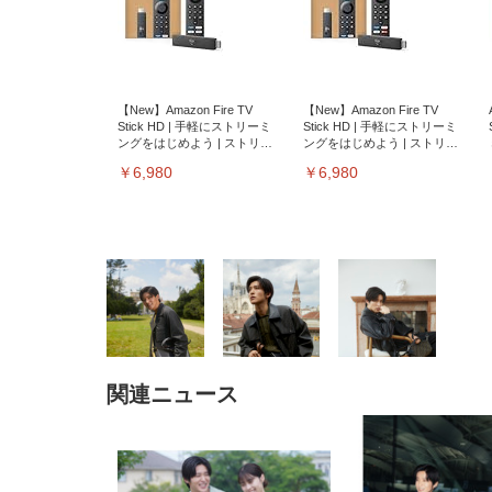
【New】Amazon Fire TV
【New】Amazon Fire TV
Stick HD | 手軽にストリーミ
Stick HD | 手軽にストリーミ
ングをはじめよう | ストリー
ングをはじめよう | ストリー
ミングメディアプレイヤー
ミングメディアプレイヤー
￥6,980
￥6,980
関連ニュース
EIZO ビジネス向けプレミア
EIZO ビジネス向けプレミア
【純
[EdoErgo] オフィスチェア 椅
Amazonベーシック ペットシ
SIHOO B100 オフィスチェア
Amazonベーシック ペットシ
ムモニター | FlexScan
ムモニター | FlexScan
ニタ
子 テレワーク 疲れない 跳ね
ーツ 薄型 レギュラー 1回使い
／デスクチェア メッシュチェ
ーツ 厚型 ワイド 42枚x2袋(84
EV3240X-WT | 31.5型4K
EV2740X-WT | 27.0型4K
ク付
上げ式アームレスト コンパク
捨て 無香料 ホワイト 300枚
ア 人間工学 疲れない ブラッ
枚) ホワイト(吸収面:ライトブ
UHD・USB Type-C・ホワイ
UHD・USB Type-C・ホワイ
ト 約105度ロッキング pc 事務
￥105,595
￥109,572
ク
ルー)
￥4
ト
ト