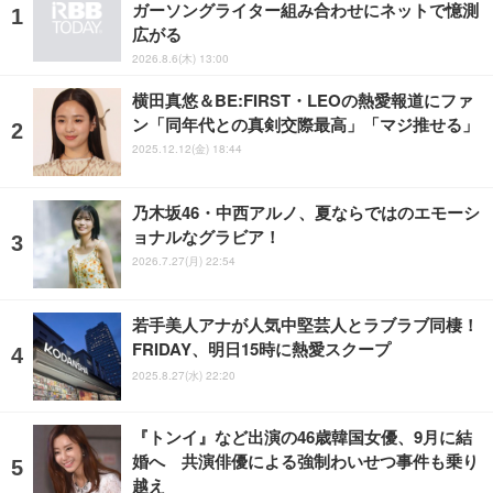
ガーソングライター組み合わせにネットで憶測
広がる
2026.8.6(木) 13:00
横田真悠＆BE:FIRST・LEOの熱愛報道にファ
ン「同年代との真剣交際最高」「マジ推せる」
2025.12.12(金) 18:44
乃木坂46・中西アルノ、夏ならではのエモーシ
ョナルなグラビア！
2026.7.27(月) 22:54
若手美人アナが人気中堅芸人とラブラブ同棲！
FRIDAY、明日15時に熱愛スクープ
2025.8.27(水) 22:20
『トンイ』など出演の46歳韓国女優、9月に結
婚へ 共演俳優による強制わいせつ事件も乗り
越え