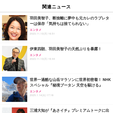
関連ニュース
羽田美智子、断捨離に夢中も元カレのラブレタ
ーは保存「気持ちは捨てられない」
エンタメ
2023.11.13(月) 16:51
伊東四朗、羽田美智子の天然ぶりを暴露！
エンタメ
2023.11.13(月) 16:44
世界一過酷な山岳マラソンに世界初密着！ NHK
スペシャル『秘境ブータン 天空を駆ける』
エンタメ
2025.1.14(火) 17:18
三浦大知が『あさイチ』プレミアムトークに出