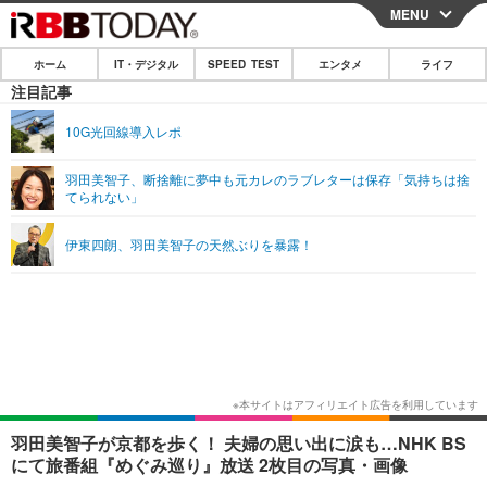
MENU
CLOSE
ホーム
IT・デジタル
SPEED TEST
エンタメ
ライフ
ホーム
注目記事
IT・デジタル
10G光回線導入レポ
IT・デジタルTOP
スマートフォン
SPEED TEST
羽田美智子、断捨離に夢中も元カレのラブレターは保存「気持ちは捨
てられない」
ネタ
ガジェット・ツール
エンタメ
伊東四朗、羽田美智子の天然ぶりを暴露！
ショッピング
その他
エンタメTOP
映画・ドラマ
ライフ
韓流・K-POP
韓国・芸能
ライフTOP
グルメ
リリース一覧
音楽
スポーツ
ペット
ショッピング
プッシュ通知の停止方法
グラビア
ブログ
その他
ショッピング
その他
羽田美智子が京都を歩く！ 夫婦の思い出に涙も…NHK BS
にて旅番組『めぐみ巡り』放送 2枚目の写真・画像