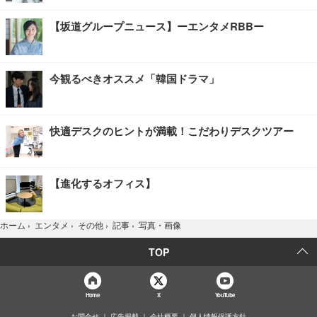
【坂道グループニュース】ーエンタメRBBー
今観るべきオススメ「韓国ドラマ」
快適デスクのヒントが満載！こだわりデスクツアー
【進化するオフィス】
写真・画像
ホーム
›
エンタメ
›
その他
›
記事
›
TOP
Home
X
YouTube
お問合せ
広告掲載
会社概要
個人情報保護方針