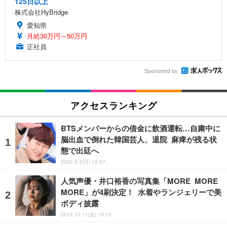
125日以上
株式会社HyBridge
愛知県
月給30万円～50万円
正社員
Sponsored by
アクセスランキング
BTSメンバーからの借金に飲酒運転…自粛中に
脳出血で倒れた韓国芸人、退院 麻痺が残る状
態で出廷へ
2026.8.9(日) 12:47
人気声優・井口裕香の写真集「MORE MORE
MORE」が4刷決定！ 水着やランジェリーで美
ボディ披露
2024.10.11(金) 19:15