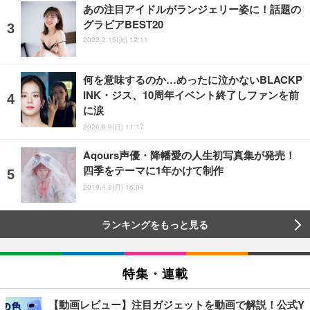
あの注目アイドルがランジェリー姿に！話題の
グラビアBEST20
2022.2.15(火) 12:11
何を意味するのか…めったに泣かないBLACKP
INK・ジス、10周年イベント終了しファンを前
に涙
2026.8.9(日) 11:17
Aqours声優・降幡愛の人生初写真集が発売！
四季をテーマに1年かけて制作
2019.4.8(月) 16:04
ランキングをもっと見る
特集・連載
【動画レビュー】注目ガジェットを動画で解説！公式Y