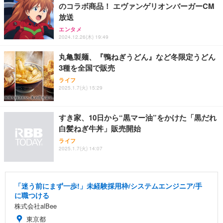
のコラボ商品！ エヴァンゲリオンバーガーCM
放送
エンタメ
2024.12.26(木) 19:49
丸亀製麺、『鴨ねぎうどん』など冬限定うどん
3種を全国で販売
ライフ
2025.1.7(火) 15:29
すき家、10日から“黒マー油”をかけた「黒だれ
白髪ねぎ牛丼」販売開始
ライフ
2025.1.7(火) 14:07
「迷う前にまず一歩!」未経験採用枠/システムエンジニア/手
に職つける
株式会社alBee
東京都