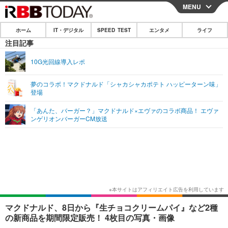
MENU
CLOSE
ホーム
IT・デジタル
SPEED TEST
エンタメ
ライフ
ホーム
注目記事
IT・デジタル
10G光回線導入レポ
IT・デジタルTOP
スマートフォン
SPEED TEST
夢のコラボ！マクドナルド「シャカシャカポテト ハッピーターン味」
登場
ネタ
ガジェット・ツール
エンタメ
「あんた、バーガー？」マクドナルド×エヴァのコラボ商品！ エヴァ
ショッピング
その他
ンゲリオンバーガーCM放送
エンタメTOP
映画・ドラマ
ライフ
韓流・K-POP
韓国・芸能
ライフTOP
グルメ
リリース一覧
音楽
スポーツ
ペット
ショッピング
プッシュ通知の停止方法
グラビア
ブログ
その他
ショッピング
その他
マクドナルド、8日から『生チョコクリームパイ』など2種
の新商品を期間限定販売！ 4枚目の写真・画像