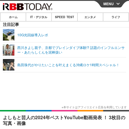
MENU
CLOSE
ホーム
IT・デジタル
SPEED TEST
エンタメ
ライフ
ホーム
注目記事
IT・デジタル
10G光回線導入レポ
IT・デジタルTOP
スマートフォン
SPEED TEST
西川きよし親子、京都でブレインダイブ体験!? 話題のインフルエンサ
ー・あたらしくんを泥棒扱い
ネタ
ガジェット・ツール
エンタメ
島田珠代がやりたいことを叶えまくる沖縄ロケ1時間スペシャル！
ショッピング
その他
エンタメTOP
映画・ドラマ
ライフ
韓流・K-POP
韓国・芸能
ライフTOP
グルメ
リリース一覧
音楽
スポーツ
ペット
ショッピング
プッシュ通知の停止方法
グラビア
ブログ
その他
ショッピング
その他
よしもと芸人の2024年ベストYouTube動画発表 ！ 3枚目の
写真・画像