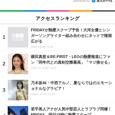
Sponsored by
アクセスランキング
FRIDAYが熱愛スクープ予告！大河女優とシン
ガーソングライター組み合わせにネットで憶測
広がる
2026.8.6(木) 13:00
横田真悠＆BE:FIRST・LEOの熱愛報道にファ
ン「同年代との真剣交際最高」「マジ推せる」
2025.12.12(金) 18:44
乃木坂46・中西アルノ、夏ならではのエモーシ
ョナルなグラビア！
2026.7.27(月) 22:54
若手美人アナが人気中堅芸人とラブラブ同棲！
FRIDAY、明日15時に熱愛スクープ