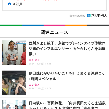
正社員
Sponsored by
関連ニュース
西川きよし親子、京都でブレインダイブ体験!?
話題のインフルエンサー・あたらしくんを泥棒
扱い
エンタメ
2024.11.1(金) 18:15
島田珠代がやりたいことを叶えまくる沖縄ロケ
1時間スペシャル！
エンタメ
2024.7.27(土) 12:09
日向坂46・富田鈴花、『向井長田のくるま温泉
ちゃんねる』ゲスト出演に喜び「幸せ者で