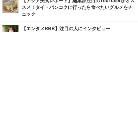
【アジア美食レポート】編集部注目のYouTuberがオス
スメ！タイ・バンコクに行ったら食べたいグルメをチ
ェック
【エンタメRBB】注目の人にインタビュー
【坂道グループニュース】ーエンタメRBBー
今観るべきオススメ「韓国ドラマ」
快適デスクのヒントが満載！こだわりデスクツアー
【進化するオフィス】
写真・画像
ホーム
›
エンタメ
›
その他
›
記事
›