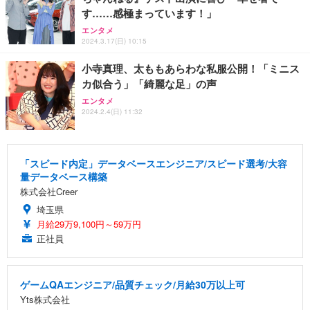
す……感極まっています！」
エンタメ
2024.3.17(日) 10:15
小寺真理、太ももあらわな私服公開！「ミニス
カ似合う」「綺麗な足」の声
エンタメ
2024.2.4(日) 11:32
「スピード内定」データベースエンジニア/スピード選考/大容
量データベース構築
株式会社Creer
埼玉県
月給29万9,100円～59万円
正社員
ゲームQAエンジニア/品質チェック/月給30万以上可
Yts株式会社