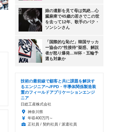
娘の遺影を見て母は気絶…心
臓麻痺で45歳の若さでこの世
を去って12年、歌手のパク・
ソンシンさん
「国際的な恥だ」韓国サッカ
ー協会の“性接待”疑惑、解説
者が怒り爆発…W杯・五輪予
選も対象か
技術の最前線で顧客と共に課題を解決す
るエンジニアへ/FPD・半導体関係製造装
置のフィールドアプリケーションエンジ
ニア
日総工産株式会社
神奈川県
年収400万円～
正社員 / 契約社員 / 派遣社員