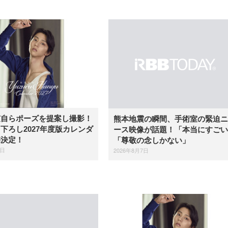
弦自らポーズを提案し撮影！
熊本地震の瞬間、手術室の緊迫ニ
下ろし2027年度版カレンダ
ース映像が話題！「本当にすごい
売決定！
「尊敬の念しかない」
7日
2026年8月7日