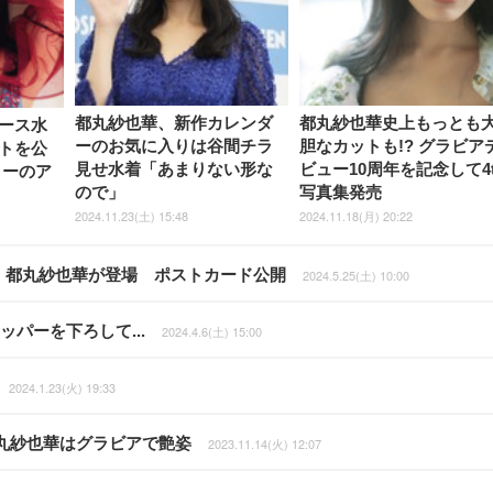
都丸紗也華、新作カレンダ
都丸紗也華史上もっとも
ース水
ーのお気に入りは谷間チラ
胆なカットも!? グラビア
トを公
見せ水着「あまりない形な
ビュー10周年を記念して4t
リーのア
ので」
写真集発売
2024.11.23(土) 15:48
2024.11.18(月) 20:22
秋田莉杏、都丸紗也華が登場 ポストカード公開
2024.5.25(土) 10:00
パーを下ろして...
2024.4.6(土) 15:00
2024.1.23(火) 19:33
丸紗也華はグラビアで艶姿
2023.11.14(火) 12:07