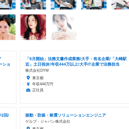
ア
「9月開始」法務文書作成業務/大手・有名企業/「大崎駅
ーショ
近」土日祝休!年収444万以上!大手IT企業で法務担当
株式会社DYM
東京都
年収444万円
正社員
2回/
振動・防振・耐震ソリューションエンジニア
ゲルブ・ジャパン株式会社
東京都