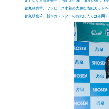
まもなく写真集発売！ 都丸紗也華、タイの海で“魅
都丸紗也華、ワンピース水着の大胆な表紙カットを
都丸紗也華、新作カレンダーのお気に入りは谷間チ