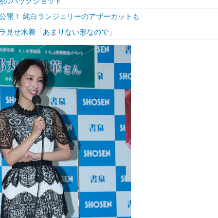
惑のバックショット”
公開！ 純白ランジェリーのアザーカットも
ラ見せ水着「あまりない形なので」