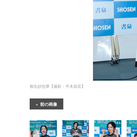
都丸紗也華【撮影：平木昌宏】
前の画像