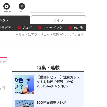
YouTube
RSS
ンタメ
ライフ
グラビア
ブログ
ショッピング
その他
※本サイトはアフィリエイト広告を利用しています
時43分
特集・連載
【動画レビュー】注目ガジェ
ットを動画で解説！公式
YouTubeチャンネル
を祝
10G光回線導入レポ