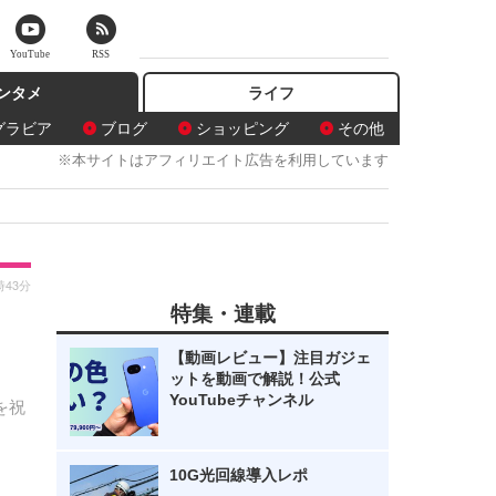
YouTube
RSS
ンタメ
ライフ
グラビア
ブログ
ショッピング
その他
※本サイトはアフィリエイト広告を利用しています
時43分
特集・連載
【動画レビュー】注目ガジェ
ットを動画で解説！公式
YouTubeチャンネル
を祝
10G光回線導入レポ