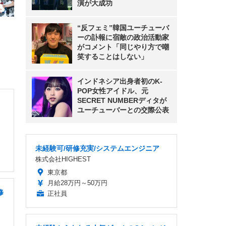
演が大成功
“反フェミ”韓国ユーチューバ
ーの訃報に宿敵の政治活動家
がコメント「同じやり方で嘲
笑することはしない」
インドネシア出身者初のK-
POP女性アイドル、元
SECRET NUMBERディタが
・
ユーチューバーとの交際公表
未経験可/研修充実/システムエンジニア
株式会社HIGHEST
東京都
月給28万円～50万円
修
正社員