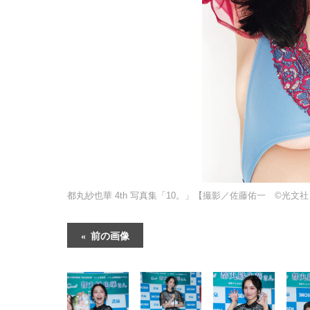
都丸紗也華 4th 写真集「10。」【撮影／佐藤佑一 ©光文社
前の画像