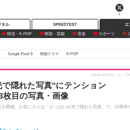
X
ジタル
SPEEDTEST
エ
韓流・K-POP
韓国・芸能
音楽
スポーツ
I
Google Pixel 9
韓国ドラマ
K-POP
2024年12月28日（土） 17
光で隠れた写真"にテンション
13枚目の写真・画像
会見を開催。お気に入りは「おっぱいが光で隠れた写真」で、10周年