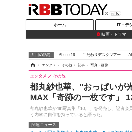
ホーム
IT・デ
映画・ドラマ
注目の話題
iPhone 16
こだわりデスクツアー
A
ホーム
›
エンタメ
›
その他
›
記事
›
写真・画像
エンタメ
その他
都丸紗也華、"おっぱいが
MAX「奇跡の一枚です」 
都丸紗也華が4th写真集「10。」を発売し、記者
う内容に自信を持っていると語った。
関連ニュース