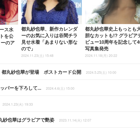
都丸紗也華、新作カレンダ
都丸紗也華史上もっとも
ース水
ーのお気に入りは谷間チラ
胆なカットも!? グラビア
トを公
見せ水着「あまりない形な
ビュー10周年を記念して4t
リーのア
ので」
写真集発売
2024.11.23(土) 15:48
2024.11.18(月) 20:22
秋田莉杏、都丸紗也華が登場 ポストカード公開
2024.5.25(土) 10:00
パーを下ろして...
2024.4.6(土) 15:00
2024.1.23(火) 19:33
丸紗也華はグラビアで艶姿
2023.11.14(火) 12:07