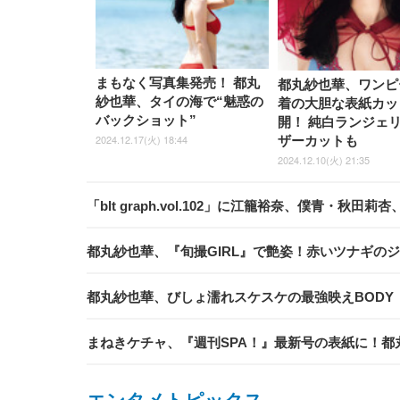
まもなく写真集発売！ 都丸
都丸紗也華、ワンピ
紗也華、タイの海で“魅惑の
着の大胆な表紙カッ
バックショット”
開！ 純白ランジェ
2024.12.17(火) 18:44
ザーカットも
2024.12.10(火) 21:35
「blt graph.vol.102」に江籠裕奈、僕青・
都丸紗也華、『旬撮GIRL』で艶姿！赤いツナギのジッ
都丸紗也華、びしょ濡れスケスケの最強映えBODY
まねきケチャ、『週刊SPA！』最新号の表紙に！都