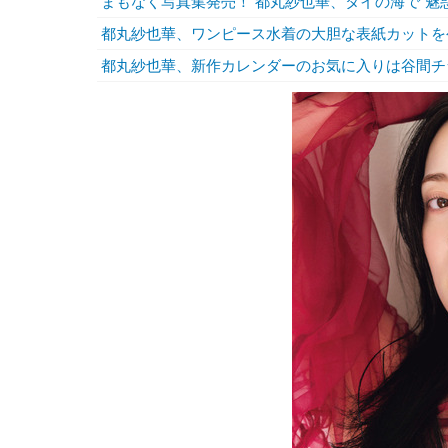
まもなく写真集発売！ 都丸紗也華、タイの海で“魅
都丸紗也華、ワンピース水着の大胆な表紙カットを
都丸紗也華、新作カレンダーのお気に入りは谷間チ