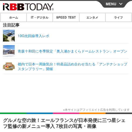
MENU
CLOSE
ホーム
IT・デジタル
SPEED TEST
エンタメ
ライフ
ホーム
注目記事
IT・デジタル
10G光回線導入レポ
IT・デジタルTOP
スマートフォン
SPEED TEST
青森十和田に冬季限定「奥入瀬かまくらドームレストラン」オープン
ネタ
ガジェット・ツール
エンタメ
都内で日本一周旅気分！特産品詰め合わせ当たる「アンテナショップ
ショッピング
その他
スタンプラリー」開催
エンタメTOP
映画・ドラマ
ライフ
韓流・K-POP
韓国・芸能
ライフTOP
グルメ
リリース一覧
音楽
スポーツ
ペット
ショッピング
プッシュ通知の停止方法
グラビア
ブログ
その他
ショッピング
その他
グルメな空の旅！エールフランスが日本発便に三つ星シェ
フ監修の新メニュー導入 7枚目の写真・画像