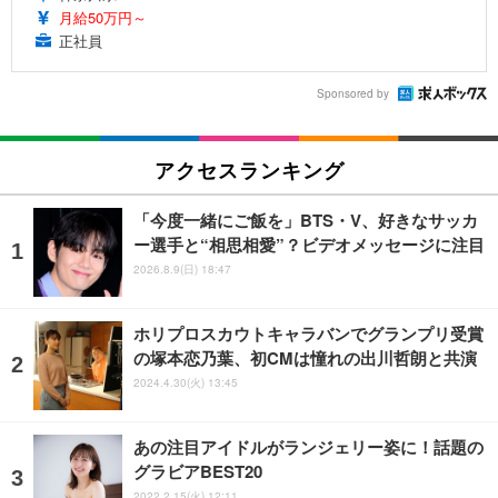
月給50万円～
正社員
Sponsored by
アクセスランキング
「今度一緒にご飯を」BTS・V、好きなサッカ
ー選手と“相思相愛”？ビデオメッセージに注目
2026.8.9(日) 18:47
ホリプロスカウトキャラバンでグランプリ受賞
の塚本恋乃葉、初CMは憧れの出川哲朗と共演
2024.4.30(火) 13:45
あの注目アイドルがランジェリー姿に！話題の
グラビアBEST20
2022.2.15(火) 12:11