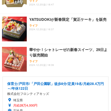
ライフ
2024.12.20(金) 18:47
YATSUDOKIが新春限定「賀正ケーキ」を販売
ライフ
2024.12.20(金) 18:37
華やか！シャトレーゼの新春スイーツ、29日よ
り販売開始
ライフ
2024.12.20(金) 18:36
保育士/戸田市/「戸田公園駅」徒歩8分/定員19名/月給28.4万円
～/年休122日
株式会社フロンティアキッズ
埼玉県
月給28万4,000円
正社員