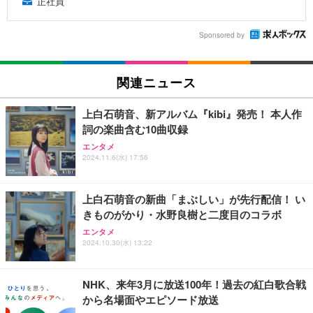
正社員
Sponsored by
関連ニュース
上白石萌音、新アルバム『kibi』発売！ 本人作
詞の楽曲含む10曲収録
エンタメ
2024.11.6(水) 17:56
上白石萌音の新曲「まぶしい」が先行配信！ い
きものがかり・水野良樹と二度目のコラボ
エンタメ
2024.10.30(水) 13:22
NHK、来年3月に放送100年！過去の紅白歌合戦
から名場面やエピソード放送