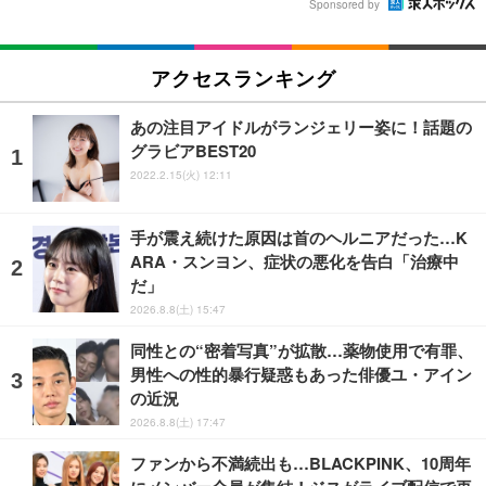
Sponsored by
アクセスランキング
あの注目アイドルがランジェリー姿に！話題の
グラビアBEST20
2022.2.15(火) 12:11
手が震え続けた原因は首のヘルニアだった…K
ARA・スンヨン、症状の悪化を告白「治療中
だ」
2026.8.8(土) 15:47
同性との“密着写真”が拡散…薬物使用で有罪、
男性への性的暴行疑惑もあった俳優ユ・アイン
の近況
2026.8.8(土) 17:47
ファンから不満続出も…BLACKPINK、10周年