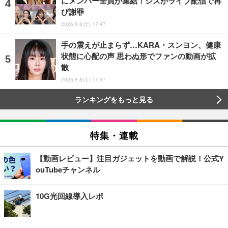
にメンバー全員が集結！ジスがライブ配信で再
び謝罪
2026.8.8(土) 17:47
手の震えが止まらず…KARA・スンヨン、健康
状態に心配の声 思わぬ形でファンの動画が拡
散
2026.8.8(土) 11:47
ランキングをもっと見る
特集・連載
【動画レビュー】注目ガジェットを動画で解説！公式Y
ouTubeチャンネル
10G光回線導入レポ