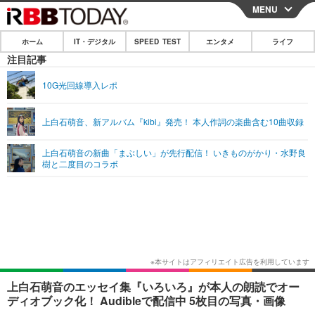
MENU
CLOSE
ホーム
IT・デジタル
SPEED TEST
エンタメ
ライフ
ホーム
注目記事
IT・デジタル
10G光回線導入レポ
IT・デジタルTOP
スマートフォン
SPEED TEST
上白石萌音、新アルバム『kibi』発売！ 本人作詞の楽曲含む10曲収録
ネタ
ガジェット・ツール
エンタメ
上白石萌音の新曲「まぶしい」が先行配信！ いきものがかり・水野良
ショッピング
その他
樹と二度目のコラボ
エンタメTOP
映画・ドラマ
ライフ
韓流・K-POP
韓国・芸能
ライフTOP
グルメ
リリース一覧
音楽
スポーツ
ペット
ショッピング
プッシュ通知の停止方法
グラビア
ブログ
その他
ショッピング
その他
上白石萌音のエッセイ集『いろいろ』が本人の朗読でオー
ディオブック化！ Audibleで配信中 5枚目の写真・画像