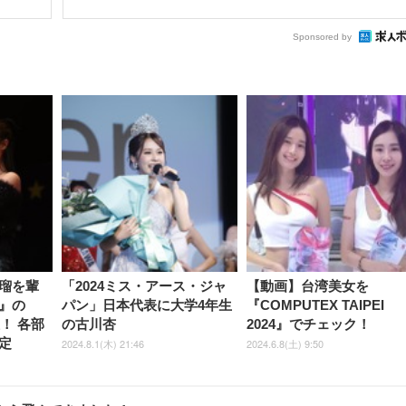
Sponsored by
瑠を輩
「2024ミス・アース・ジャ
【動画】台湾美女を
』の
パン」日本代表に大学4年生
『COMPUTEX TAIPEI
！ 各部
の古川杏
2024』でチェック！
定
2024.8.1(木) 21:46
2024.6.8(土) 9:50