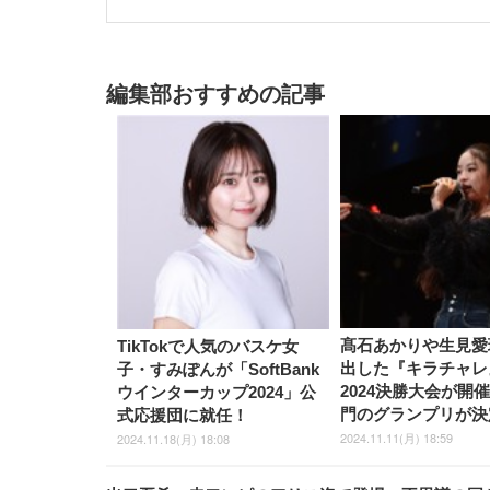
編集部おすすめの記事
髙石あかりや生見愛
TikTokで人気のバスケ女
出した『キラチャレ
子・すみぽんが「SoftBank
2024決勝大会が開催
ウインターカップ2024」公
門のグランプリが決
式応援団に就任！
2024.11.11(月) 18:59
2024.11.18(月) 18:08