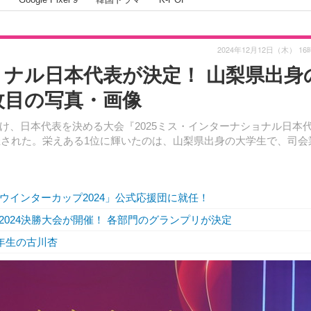
2024年12月12日（木） 16
ョナル日本代表が決定！ 山梨県出身
枚目の写真・画像
け、日本代表を決める大会『2025ミス・インターナショナル日本
催された。栄えある1位に輝いたのは、山梨県出身の大学生で、司会
nk ウインターカップ2024」公式応援団に就任！
024決勝大会が開催！ 各部門のグランプリが決定
年生の古川杏