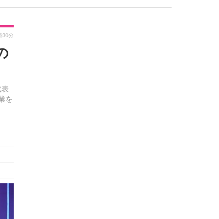
時30分
の
代表
業を