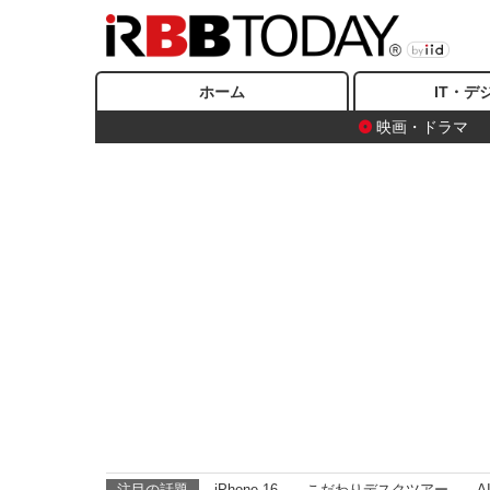
ホーム
IT・デ
映画・ドラマ
注目の話題
iPhone 16
こだわりデスクツアー
A