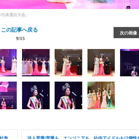
日本代表選出大会」
この記事へ戻る
次の画像
9/15
社負
法人営業/営業も、エンジニアも、社内アイドルも!?個性