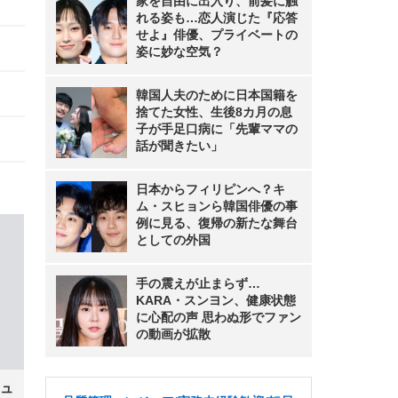
家を自由に出入り、前髪に触
れる姿も…恋人演じた『応答
せよ』俳優、プライベートの
姿に妙な空気？
韓国人夫のために日本国籍を
捨てた女性、生後8カ月の息
子が手足口病に「先輩ママの
話が聞きたい」
日本からフィリピンへ？キ
ム・スヒョンら韓国俳優の事
例に見る、復帰の新たな舞台
としての外国
手の震えが止まらず…
KARA・スンヨン、健康状態
に心配の声 思わぬ形でファン
の動画が拡散
ュ