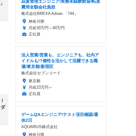
品質管理エンジニア/実務未経験歓迎/転居
」
費用全額会社負担
株式会社BREXA Advan 「744」
神奈川県
月給30万円～40万円
正社員
法人営業/営業も、エンジニアも、社内ア
イドルも!?個性を活かして活躍できる職
場/東京都/新宿区
株式会社セブンコード
東京都
月給23万円～
正社員
！
ンダ
ゲームQAエンジニア/テスト項目確認/週
休2日
AQUARIUS株式会社
神奈川県