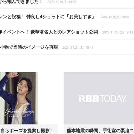
から飛んできました！
2024.12.9(月) 13:27
ンと祝福！ 仲良し4ショットに「お美しすぎ」
2024.12.3(火) 20:05
周年イベントへ！ 豪華著名人とのレアショット公開
2024.11.29(金) 19:12
コ小物で当時のイメージを再現
2024.11.21(木) 15:49
弦自らポーズを提案し撮影！
熊本地震の瞬間、手術室の緊迫ニ