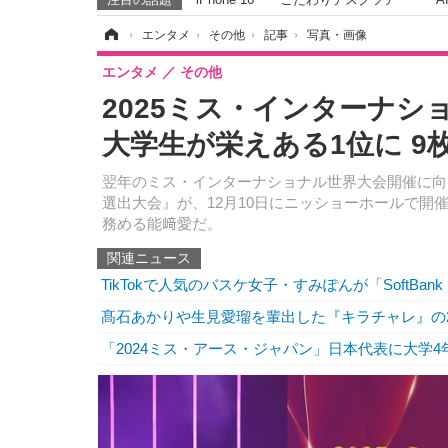
ホーム
›
エンタメ
›
その他
›
記事
›
写真・画像
エンタメ
その他
2025ミス・インターナシ
大学生が栄えある1位に 9
翌年のミス・インターナショナル世界大会開催に向
選出大会』が、12月10日にニッショーホールで開
務める能﨑愛だ。
関連ニュース
TikTokで人気のバスケ女子・すみぽんが「SoftBa
髙石あかりや生見愛瑠を輩出した『キラチャレ』の2
「2024ミス・アース・ジャパン」日本代表に大学4