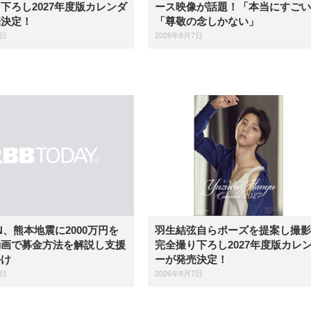
下ろし2027年度版カレンダ
ース映像が話題！「本当にすごい
売決定！
「尊敬の念しかない」
7日
2026年8月7日
羽生結弦自らポーズを提案し撮影
IN、熊本地震に2000万円を
完全撮り下ろし2027年度版カレ
動画で募金方法を解説し支援
ーが発売決定！
かけ
2026年8月7日
7日