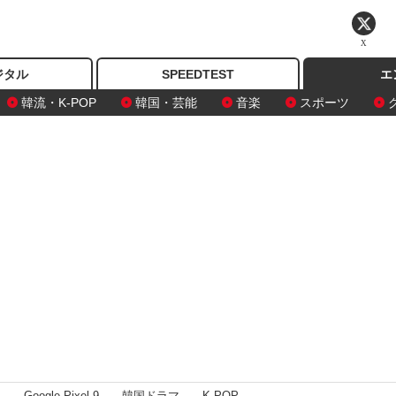
X
ジタル
SPEEDTEST
エ
韓流・K-POP
韓国・芸能
音楽
スポーツ
I
Google Pixel 9
韓国ドラマ
K-POP