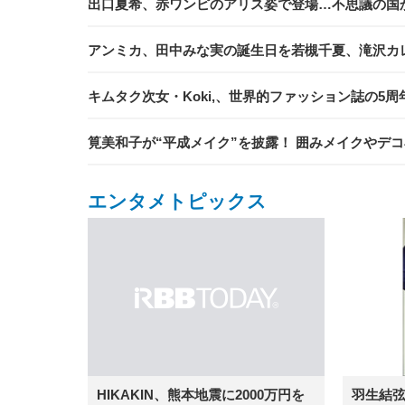
出口夏希、赤ワンピのアリス姿で登場…不思議の国
アンミカ、田中みな実の誕生日を若槻千夏、滝沢カレ
キムタク次女・Koki,、世界的ファッション誌の5
筧美和子が“平成メイク”を披露！ 囲みメイクやデ
エンタメトピックス
羽生結
HIKAKIN、熊本地震に2000万円を