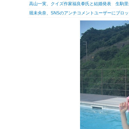
高山一実、クイズ作家福良拳氏と結婚発表 生駒里
堀未央奈、SNSのアンチコメントユーザーにブロ