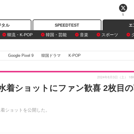
X
ジタル
SPEEDTEST
エ
韓流・K-POP
韓国・芸能
音楽
スポーツ
I
Google Pixel 9
韓国ドラマ
K-POP
2024年8月3日（土） 18
水着ショットにファン歓喜 2枚目の
水着ショットを公開した。