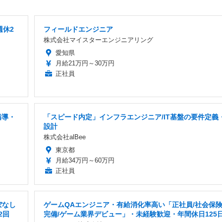
週休2
フィールドエンジニア
株式会社マイスターエンジニアリング
愛知県
月給21万円～30万円
正社員
指導・
「スピード内定」インフラエンジニア/IT基盤の要件定義
設計
株式会社alBee
東京都
月給34万円～60万円
正社員
ぼなし
ゲームQAエンジニア・有給消化率高い「正社員/社会保
2回
完備/ゲーム業界デビュー」・未経験歓迎・年間休日125