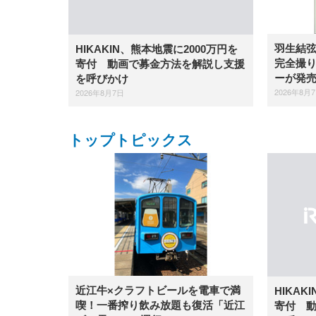
羽生結
HIKAKIN、熊本地震に2000万円を
完全撮り
寄付 動画で募金方法を解説し支援
ーが発
を呼びかけ
2026年8月
2026年8月7日
トップトピックス
近江牛×クラフトビールを電車で満
HIKAK
喫！一番搾り飲み放題も復活「近江
寄付 