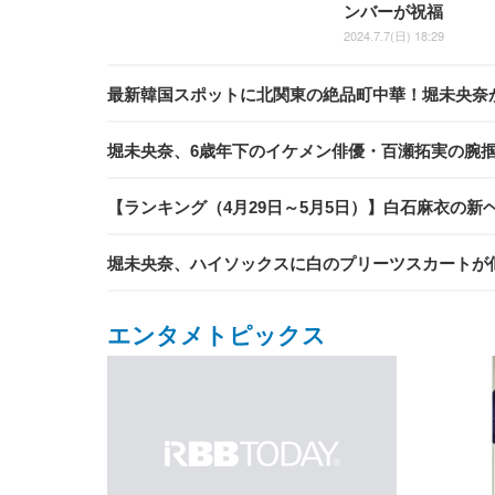
ンバーが祝福
2024.7.7(日) 18:29
最新韓国スポットに北関東の絶品町中華！堀未央奈が
堀未央奈、6歳年下のイケメン俳優・百瀬拓実の腕
【ランキング（4月29日～5月5日）】白石麻衣の
堀未央奈、ハイソックスに白のプリーツスカートが
エンタメトピックス