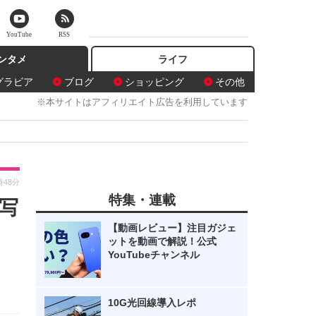
YouTube
RSS
ンタメ
ライフ
グラビア
ブログ
ショッピング
その他
※本サイトはアフィリエイト広告を利用しています
時48分
特集・連載
写
【動画レビュー】注目ガジェ
ットを動画で解説！公式
YouTubeチャンネル
10G光回線導入レポ