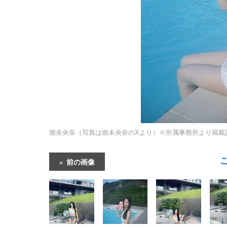
堀未央奈（写真は堀未央奈のXより）※所属事務所より掲載
前の画像