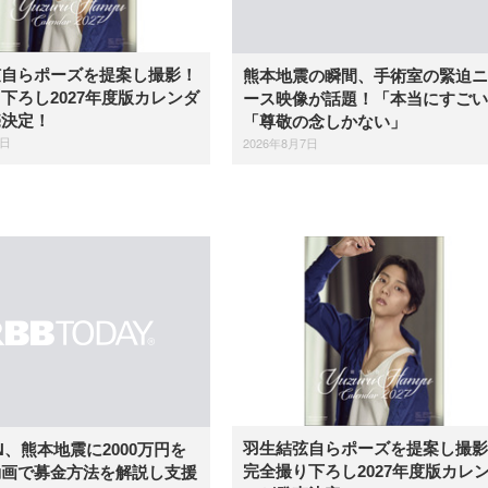
弦自らポーズを提案し撮影！
熊本地震の瞬間、手術室の緊迫ニ
下ろし2027年度版カレンダ
ース映像が話題！「本当にすごい
売決定！
「尊敬の念しかない」
7日
2026年8月7日
羽生結弦自らポーズを提案し撮影
IN、熊本地震に2000万円を
完全撮り下ろし2027年度版カレ
動画で募金方法を解説し支援