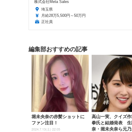
株式会社Meta Sales
埼玉県
月給28万5,500円～50万円
正社員
編集部おすすめの記事
堀未央奈の赤髪ショットに
高山一実、クイズ作
ファン注目！
拳氏と結婚発表 生
奈・堀未央奈ら元乃
2024.7.13(土) 22:05