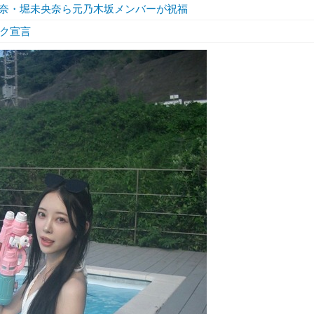
奈・堀未央奈ら元乃木坂メンバーが祝福
ック宣言