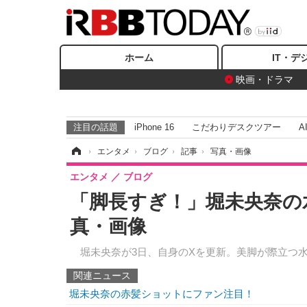
ホーム
IT・デ
映画・ドラマ
注目の話題
iPhone 16
こだわりデスクツアー
A
ホーム
›
エンタメ
›
ブログ
›
記事
›
写真・画像
エンタメ
ブログ
「脚長すぎ！」堀未央奈の
真・画像
堀未央奈が3日、自身のXを更新。美脚が際立つ
関連ニュース
堀未央奈の赤髪ショットにファン注目！