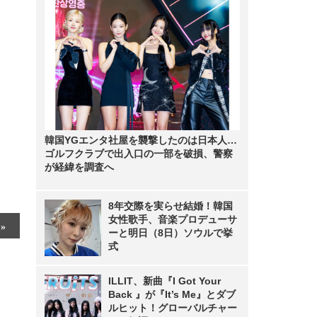
韓国YGエンタ社屋を襲撃したのは日本人…
ゴルフクラブで出入口の一部を破損、警察
が経緯を調査へ
8年交際を実らせ結婚！韓国
女性歌手、音楽プロデューサ
ーと明日（8日）ソウルで挙
式
ILLIT、新曲『I Got Your
Back 』が『It’s Me』とダブ
ルヒット！グローバルチャー