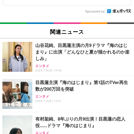
Sponsored by
関連ニュース
山谷花純、目黒蓮主演の月9ドラマ『海のはじ
まり』に出演「どんなひと夏が描かれるのか楽
しみ」
エンタメ
2024.7.8(月) 19:46
目黒蓮主演『海のはじまり』第1話のTVer再生
数が200万回を突破
エンタメ
2024.7.4(木) 14:41
有村架純、8年ぶりの月9出演！目黒蓮の恋人
役......ドラマ『海のはじまり』
エンタメ