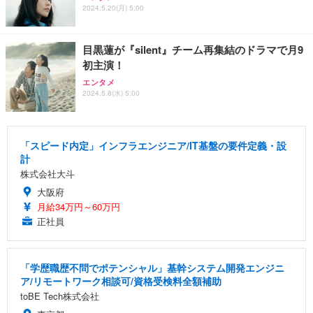
2024.5.20(月) 5:00
目黒蓮が『silent』チーム再集結のドラマで月9
初主演！
エンタメ
2024.5.8(水) 5:00
「スピード内定」インフラエンジニア/IT基盤の要件定義・設
計
株式会社大斗
大阪府
月給34万円～60万円
正社員
「学歴職歴不問でポテンシャル」基幹システム開発エンジニ
ア/リモートワーク相談可/資格受検料全額補助
toBE Tech株式会社