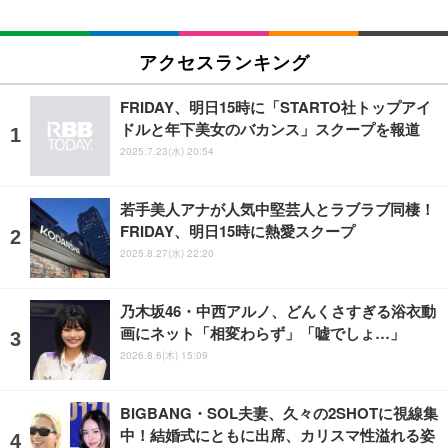
アクセスランキング
FRIDAY、明日15時に「STARTO社トップアイ
ドルと年下美女のバカンス」スクープを報道
2025.7.23(水) 20:54
若手美人アナが人気中堅芸人とラブラブ同棲！
FRIDAY、明日15時に熱愛スクープ
2025.8.27(水) 22:20
乃木坂46・中西アルノ、どんくさすぎる浴衣動
画にネット「相変わらず」「嘘でしょ…」
2026.8.6(木) 15:09
BIGBANG・SOL夫妻、久々の2SHOTに視線集
中！結婚式にともに出席、カリスマ性溢れる姿