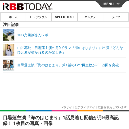
MENU
CLOSE
ホーム
IT・デジタル
SPEED TEST
エンタメ
ライフ
ホーム
注目記事
IT・デジタル
10G光回線導入レポ
IT・デジタルTOP
スマートフォン
SPEED TEST
山谷花純、目黒蓮主演の月9ドラマ『海のはじまり』に出演「どんな
ひと夏が描かれるのか楽しみ」
ネタ
ガジェット・ツール
エンタメ
目黒蓮主演『海のはじまり』第1話のTVer再生数が200万回を突破
ショッピング
その他
エンタメTOP
映画・ドラマ
ライフ
韓流・K-POP
韓国・芸能
ライフTOP
グルメ
リリース一覧
音楽
スポーツ
ペット
ショッピング
プッシュ通知の停止方法
グラビア
ブログ
その他
ショッピング
その他
目黒蓮主演『海のはじまり』1話見逃し配信が月9最高記
録！ 1枚目の写真・画像