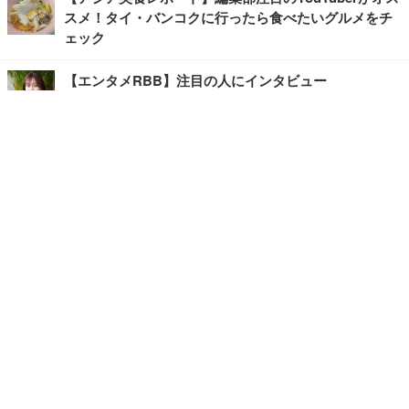
スメ！タイ・バンコクに行ったら食べたいグルメをチ
ェック
【エンタメRBB】注目の人にインタビュー
【坂道グループニュース】ーエンタメRBBー
今観るべきオススメ「韓国ドラマ」
快適デスクのヒントが満載！こだわりデスクツアー
【進化するオフィス】
写真・画像
ホーム
›
エンタメ
›
映画・ドラマ
›
記事
›