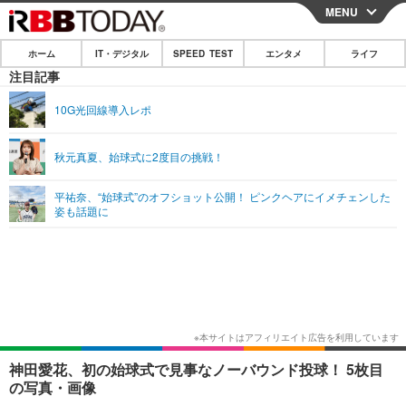
MENU
CLOSE
ホーム
IT・デジタル
SPEED TEST
エンタメ
ライフ
ホーム
注目記事
IT・デジタル
10G光回線導入レポ
IT・デジタルTOP
スマートフォン
SPEED TEST
秋元真夏、始球式に2度目の挑戦！
ネタ
ガジェット・ツール
エンタメ
平祐奈、“始球式”のオフショット公開！ ピンクヘアにイメチェンした
ショッピング
その他
姿も話題に
エンタメTOP
映画・ドラマ
ライフ
韓流・K-POP
韓国・芸能
ライフTOP
グルメ
リリース一覧
音楽
スポーツ
ペット
ショッピング
プッシュ通知の停止方法
グラビア
ブログ
その他
ショッピング
その他
神田愛花、初の始球式で見事なノーバウンド投球！ 5枚目
の写真・画像