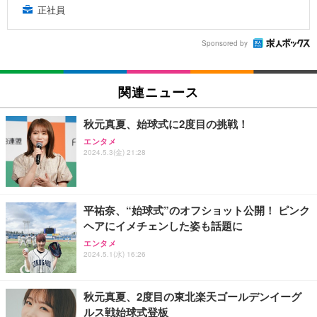
正社員
Sponsored by
関連ニュース
秋元真夏、始球式に2度目の挑戦！
エンタメ
2024.5.3(金) 21:28
平祐奈、“始球式”のオフショット公開！ ピンク
ヘアにイメチェンした姿も話題に
エンタメ
2024.5.1(水) 16:26
秋元真夏、2度目の東北楽天ゴールデンイーグ
ルス戦始球式登板