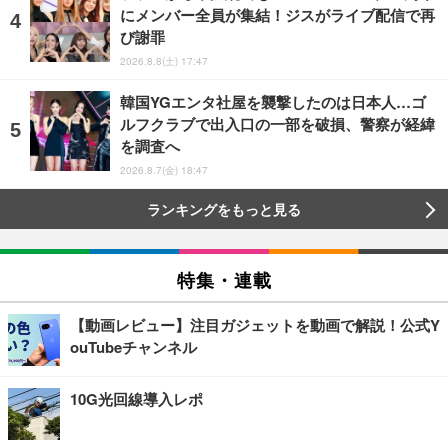
にメンバー全員が集結！ジスがライブ配信で再
び謝罪
2026.8.8(土) 17:47
韓国YGエンタ社屋を襲撃したのは日本人…ゴ
ルフクラブで出入口の一部を破損、警察が経緯
を調査へ
2026.8.7(金) 18:47
ランキングをもっと見る
特集・連載
【動画レビュー】注目ガジェットを動画で解説！公式Y
ouTubeチャンネル
10G光回線導入レポ