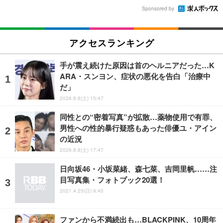
Sponsored by
アクセスランキング
手が震え続けた原因は首のヘルニアだった…K
ARA・スンヨン、症状の悪化を告白「治療中
だ」
2026.8.8(土) 15:47
同性との“密着写真”が拡散…薬物使用で有罪、
男性への性的暴行疑惑もあった俳優ユ・アイン
の近況
2026.8.8(土) 17:47
日向坂46・小坂菜緒、森七菜、吉岡里帆……注
目写真集・フォトブック20選！
2021.4.25(日) 9:45
ファンから不満続出も…BLACKPINK、10周年