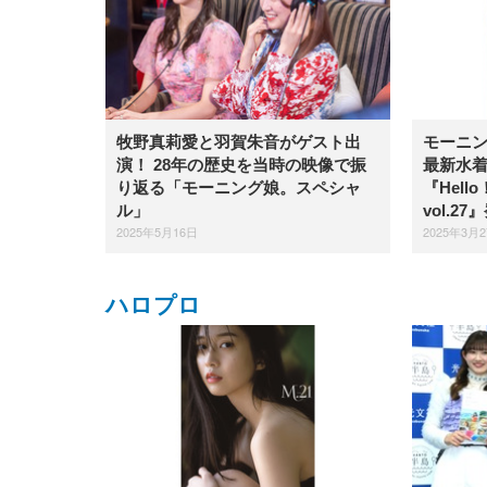
牧野真莉愛と羽賀朱音がゲスト出
モーニン
演！ 28年の歴史を当時の映像で振
最新水
り返る「モーニング娘。スペシャ
『Hello！
ル」
vol.27
2025年5月16日
2025年3月
ハロプロ