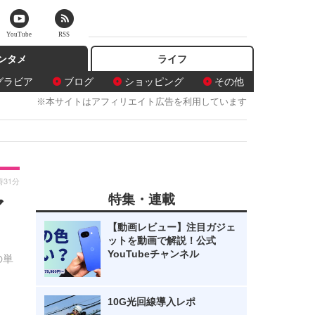
YouTube
RSS
ンタメ
ライフ
グラビア
ブログ
ショッピング
その他
※本サイトはアフィリエイト広告を利用しています
時31分
特集・連載
ア
【動画レビュー】注目ガジェ
ットを動画で解説！公式
YouTubeチャンネル
の単
10G光回線導入レポ