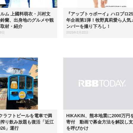
ルム 上國料萌衣・川村文
『アップトゥボーイ』ハロプロ2
勢鈴蘭、出身地のグルメや観
年企画第1弾！牧野真莉愛ら人気
を取材・紹介
ンバーを撮り下ろし！
29日
2023年2月22日
クラフトビールを電車で満
HIKAKIN、熊本地震に2000万円
番搾り飲み放題も復活「近江
寄付 動画で募金方法を解説し支
026」運行
を呼びかけ