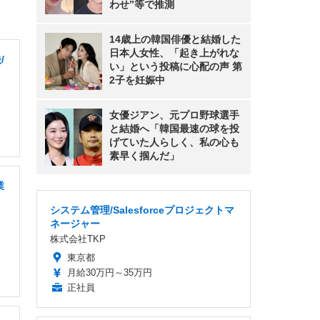
わせ”等で推測
14歳上の韓国俳優と結婚した
日本人女性、「起き上がれな
/
い」という投稿に心配の声 第
2子を妊娠中
女優ジアン、元プロ野球選手
と結婚へ「韓国最速の球を投
げていた人らしく、私の心も
素早く掴んだ」
業
システム管理/Salesforceプロジェクトマ
ネージャー
株式会社TKP
東京都
月給30万円～35万円
正社員