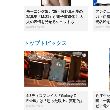
モーニング娘。'25・牧野真莉愛の
アンジュ
写真集『M.21』が電子書籍化！ 大
乃・伊
人の表情を見せるショットも
光名所
2025年5月27日
2024年1月
トップトピックス
4:3ディスプレイの『Galaxy Z
近江牛×
Fold8』は「思った以上に実用的」
喫！一
2026年8月9日
ビア電2