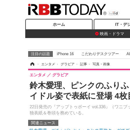
ホーム
IT・デ
映画・ドラマ
注目の話題
iPhone 16
こだわりデスクツアー
A
ホーム
›
エンタメ
›
グラビア
›
記事
›
写真・画像
エンタメ
グラビア
鈴木愛理、ピンクのふりふ
イドル姿で表紙に登場 4
22日発売の『アップトゥボーイ vol.336』（ワ
独表紙＆巻頭を務めている。
関連ニュース