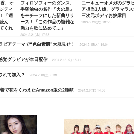
や香、オ
フィロソフィーのダンス、
ニーキューオメガのグラ
ジティ
手塚治虫の名作『火の鳥』
ア担当3人娘、グラマラス
！「適
をモチーフにした新曲リリ
三次元ボディお披露目
読ん
ース！「この作品の複雑な
2024.2.20(火) 18:55
てくれ
魅力を歌に込めて…」
2024.2.21(水) 17:33
ラビアテーマで“色白素肌”大胆見せ！
2024.2.15(木) 19:04
感覚グラビアが本日配信
2024.2.13(火) 15:41
されて加入？
2024.2.10(土) 8:38
着で花をくわえたAmazon版の2種類
2024.2.8(木) 14:58