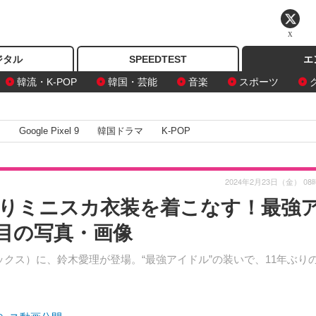
X
ジタル
SPEEDTEST
エ
韓流・K-POP
韓国・芸能
音楽
スポーツ
I
Google Pixel 9
韓国ドラマ
K-POP
2024年2月23日（金） 08
りミニスカ衣装を着こなす！最強
枚目の写真・画像
ニブックス）に、鈴木愛理が登場。“最強アイドル”の装いで、11年ぶり