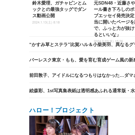
鈴木愛理、ガチャピンとム
元SDN48・近藤さ
ックとの最強タッグでダン
ール書き下ろしのポ
ス動画公開
ブエッセイ発売決定
当に開いたページを
2024.1.13(土) 8:18
で、ふっと力が抜け
るといいな」
2024.2.22(木) 15:26
“かすみ草とステラ”比賀ハル＆小柴美羽、異なるグ
バーレスク東京・もも、愛を育む育成ゲーム風の新
前田敦子、アイドルになるつもりはなかった…ダマ
絵森彩、1st写真集表紙は透明感あふれる通常版・水
ハロー！プロジェクト