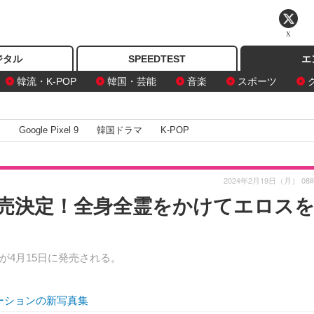
X
ジタル
SPEEDTEST
エ
韓流・K-POP
韓国・芸能
音楽
スポーツ
I
Google Pixel 9
韓国ドラマ
K-POP
2024年2月19日（月） 08
売決定！全身全霊をかけてエロス
4月15日に発売される。
ーションの新写真集