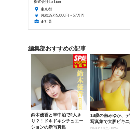
株式会社Le Lien
東京都
月給29万5,800円～57万円
正社員
編集部おすすめの記事
鈴木優香と車中泊で2人き
18歳の南みゆか、
り？！ドキドキシチュエー
写真集で大胆ビキニ
ションの新写真集
2024.2.17(土) 10:57