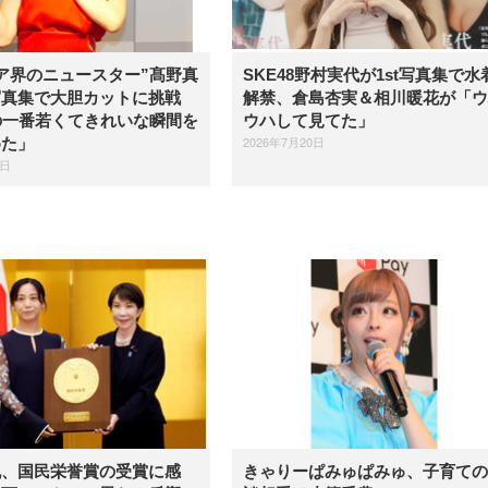
ア界のニュースター”髙野真
SKE48野村実代が1st写真集で水
写真集で大胆カットに挑戦
解禁、倉島杏実＆相川暖花が「ウ
の一番若くてきれいな瞬間を
ウハして見てた」
2026年7月20日
めた」
1日
帆、国民栄誉賞の受賞に感
きゃりーぱみゅぱみゅ、子育ての