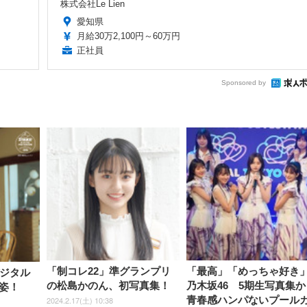
株式会社Le Lien
愛知県
月給30万2,100円～60万円
正社員
Sponsored by
「制コレ22」準グランプリ
「最高」「めっちゃ好き
デジタル
の松島かのん、初写真集！
乃木坂46 5期生写真集か
姿！
青春感ハンパないプール
2024.2.17(土) 10:38