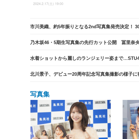
2024.2.17(土) 19:00
市川美織、約5年振りとなる2nd写真集発売決定！ 
乃木坂46・5期生写真集の先行カット公開 冨里奈
水着ショットから麗しのランジェリー姿まで…STU4
北川景子、デビュー20周年記念写真集撮影の様子
写真集