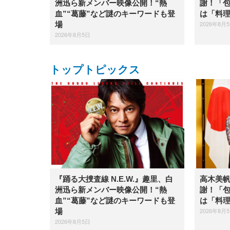
洲迅ら新メンバー映像公開！“熱
謝！「
血”“葛藤”など謎のキーワードも登
は「料
2026年8月
場
2026年8月5日
トップトピックス
『踊る大捜査線 N.E.W.』趣里、白
高木美
洲迅ら新メンバー映像公開！“熱
謝！「
血”“葛藤”など謎のキーワードも登
は「料
2026年8月
場
2026年8月5日