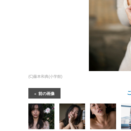
(C)藤本和典(小学館)
前の画像