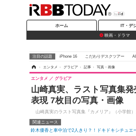
ホーム
IT・デ
映画・ドラマ
注目の話題
iPhone 16
こだわりデスクツアー
A
ホーム
›
エンタメ
›
グラビア
›
記事
›
写真・画像
エンタメ
グラビア
山崎真実、ラスト写真集発
表現 7枚目の写真・画像
山崎真実のラスト写真集『カメリア』（小学館）が
関連ニュース
鈴木優香と車中泊で2人きり？！ドキドキシチュエ