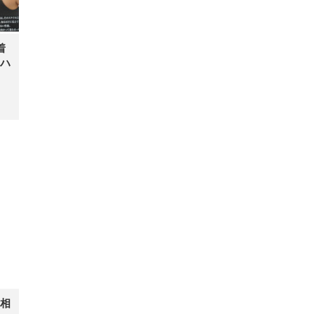
着
ハ
相