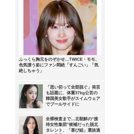
ふっくら胸元をのぞかせ…TWICE・モモ、
色気漂う姿にファン悶絶「すんごい」「気
絶しちゃう」
「思い切って全部脱ぐ」発言
も話題に、体重37kg公言の
韓国美女歌手がスイムウェア
でプールサイドに
全裸検査まで…北朝鮮の“接
待女性集団”候補だった脱北
タレント、「喜び組」選抜過