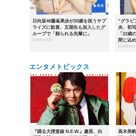
日向坂46藤嶌果歩が20歳を祝うサプ
“グラビ
ライズに歓喜、五期生も加入したグ
央、初
ループで「頼られる先輩に」
「22歳
2026年8月4日
閉じ込
2026年8月
エンタメトピックス
『踊る大捜査線 N.E.W.』趣里、白
高木美