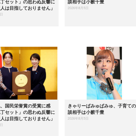
包丁セット」の思わぬ反響に
談相手は小籔千豊
2026年8月5日
理人は目指しておりません」
5日
帆、国民栄誉賞の受賞に感
きゃりーぱみゅぱみゅ、子育ての
包丁セット」の思わぬ反響に
談相手は小籔千豊
2026年8月5日
理人は目指しておりません」
5日