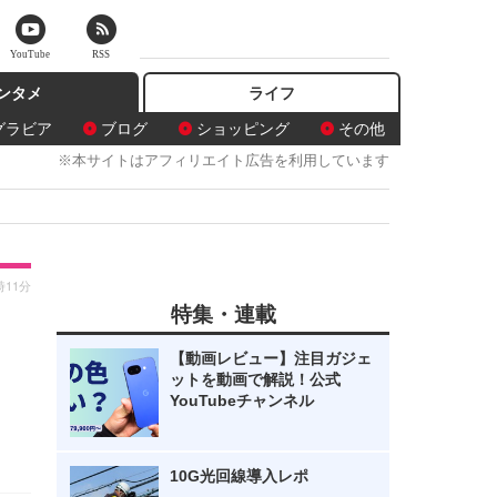
YouTube
RSS
ンタメ
ライフ
グラビア
ブログ
ショッピング
その他
※本サイトはアフィリエイト広告を利用しています
時11分
特集・連載
を
【動画レビュー】注目ガジェ
ットを動画で解説！公式
YouTubeチャンネル
10G光回線導入レポ