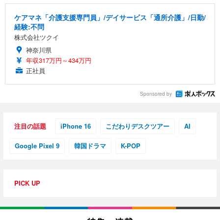
ケアマネ「介護支援専門員」/デイサービス「通所介護」/日勤/
経験:不問
株式会社ツクイ
神奈川県
年収317万円～434万円
正社員
Sponsored by
注目の話題
iPhone 16
こだわりデスクツアー
AI
Google Pixel 9
韓国ドラマ
K-POP
PICK UP