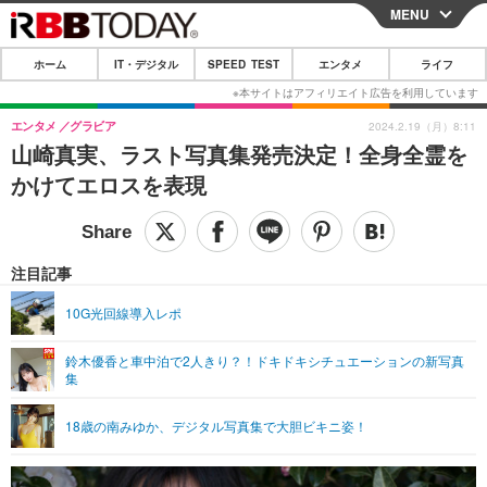
MENU
CLOSE
ホーム
IT・デジタル
SPEED TEST
エンタメ
ライフ
ホーム
IT・デジタル
エンタメ
グラビア
2024.2.19（月）8:11
山崎真実、ラスト写真集発売決定！全身全霊を
IT・デジタルTOP
スマートフォン
SPEED TEST
かけてエロスを表現
ネタ
ガジェット・ツール
エンタメ
ショッピング
その他
エンタメTOP
映画・ドラマ
ライフ
注目記事
韓流・K-POP
韓国・芸能
ライフTOP
グルメ
リリース一覧
10G光回線導入レポ
音楽
スポーツ
ペット
ショッピング
プッシュ通知の停止方法
鈴木優香と車中泊で2人きり？！ドキドキシチュエーションの新写真
集
グラビア
ブログ
その他
ショッピング
その他
18歳の南みゆか、デジタル写真集で大胆ビキニ姿！