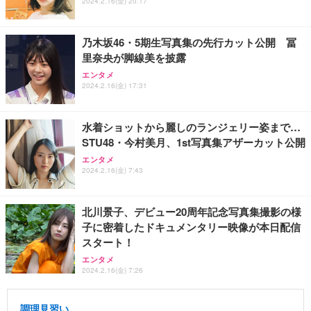
2024.2.16(金) 20:17
乃木坂46・5期生写真集の先行カット公開 冨
里奈央が脚線美を披露
エンタメ
2024.2.16(金) 17:31
水着ショットから麗しのランジェリー姿まで…
STU48・今村美月、1st写真集アザーカット公開
エンタメ
2024.2.16(金) 7:43
北川景子、デビュー20周年記念写真集撮影の様
子に密着したドキュメンタリー映像が本日配信
スタート！
エンタメ
2024.2.16(金) 7:26
調理見習い