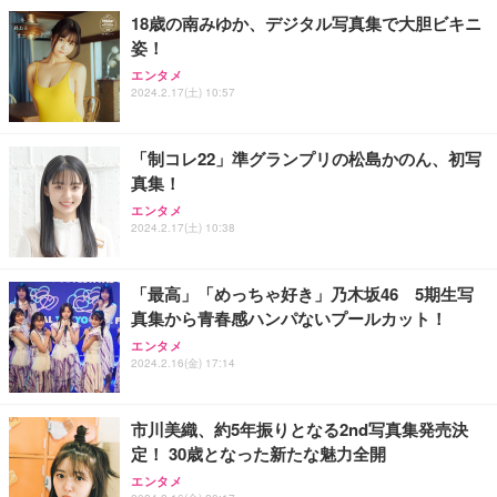
￥7,680
ョン PCチェア 通気性メッシュ ゲーミング/勉強/事
18歳の南みゆか、デジタル写真集で大胆ビキニ
務用 おしゃれ パソコンチェア (ブラック)
姿！
Sezlife オフィスチェア デスクチェア 疲れない テレ
【整備済み品】Dell E2724HS 27インチ 液晶モニタ
Smart Basic(スマートベーシック) 【Amazon.co.jp
エンタメ
ワーク チェア 強化バックレスト 30度ロッキング機
ー フルHD（1920×1080）VA 非光沢 HDMI/DisplayP
限定】 Smart Basic アイリスオーヤマ ペットシーツ
2024.2.17(土) 10:57
能 人間工学 椅子 腰サポート 90度跳ね上げ式アーム
ort/VGA スピーカー内蔵 高さ調整 スイベル VESA対
超厚型 お徳用 ワイド 100枚入 (x 1) (ケース販売)
レスト 3Dヘッドレスト ハンガー付き 高反発クッシ
応 ComfortView ビジネス向け
￥7,680
￥15,800
￥3,670
ョン PCチェア 通気性メッシュ ゲーミング/勉強/事
「制コレ22」準グランプリの松島かのん、初写
務用 おしゃれ パソコンチェア (ホワイト)
真集！
ANDWINT オフィスチェア デスクチェア 肘なし メ
【MiniLED/24.5inch/280Hz/FHD】GRAPHT THE S
アイリスオーヤマ ペットシーツ 超厚型 お徳用 レギ
ッシュ 通気性 ランバーサポート付き 腰サポート ガ
HOOTER Gaming Monitor 24” Essential ゲーミン
エンタメ
ュラー 200枚入【Amazon.co.jp限定】
ス圧無段階昇降 360度回転 キャスター付き コンパク
グモニター QD 24.5インチ 1ms FHD 量子ドット 残
2024.2.17(土) 10:38
ト 幅52×奥行58.5×高さ84～96cm テレワーク 在宅
像低減 (3年保証 | 輝点保証 | 日本メーカー)
￥3,731
￥4,139
￥34,980
勤務 ブラック
「最高」「めっちゃ好き」乃木坂46 5期生写
真集から青春感ハンパないプールカット！
エンタメ
2024.2.16(金) 17:14
市川美織、約5年振りとなる2nd写真集発売決
定！ 30歳となった新たな魅力全開
エンタメ