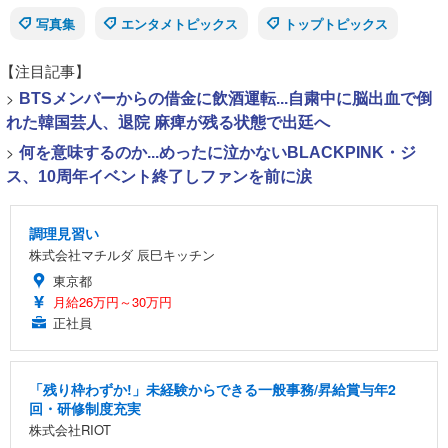
写真集
エンタメトピックス
トップトピックス
【注目記事】
>
BTSメンバーからの借金に飲酒運転...自粛中に脳出血で倒
れた韓国芸人、退院 麻痺が残る状態で出廷へ
>
何を意味するのか...めったに泣かないBLACKPINK・ジ
ス、10周年イベント終了しファンを前に涙
調理見習い
株式会社マチルダ 辰巳キッチン
東京都
月給26万円～30万円
正社員
「残り枠わずか!」未経験からできる一般事務/昇給賞与年2
回・研修制度充実
株式会社RIOT