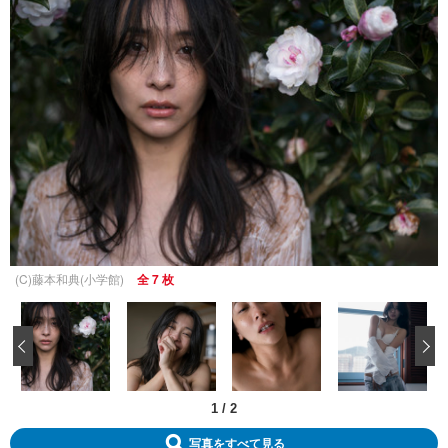
(C)藤本和典(小学館)
全 7 枚
‹
1
/
2
写真をすべて見る