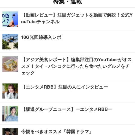
特集・連載
【動画レビュー】注目ガジェットを動画で解説！公式Y
ouTubeチャンネル
10G光回線導入レポ
【アジア美食レポート】編集部注目のYouTuberがオス
スメ！タイ・バンコクに行ったら食べたいグルメをチ
ェック
【エンタメRBB】注目の人にインタビュー
【坂道グループニュース】ーエンタメRBBー
今観るべきオススメ「韓国ドラマ」