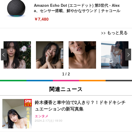
Amazon Echo Dot (エコードット) 第5世代 - Alex
a、センサー搭載、鮮やかなサウンド｜チャコール
￥7,480
>> もっと見る
[EdoErgo] オフィスチェア 椅子 テレワーク 疲れな
EIZO ビジネス向けプレミアムモニター | FlexScan
Amazonベーシック ペットシーツ 薄型 レギュラー 1
い 跳ね上げ式アームレスト コンパクト 約105度ロッ
EV3240X-WT | 31.5型4K UHD・USB Type-C・ホワ
‹
回使い捨て 無香料 ホワイト 300枚
キング pc 事務椅子 360度回転 座面昇降 強化ナイロ
イト
ン樹脂ベース 通気性メッシュ 在宅ワーク H-WY01
￥3,373
￥5,699
￥105,595
(黒網+黒枠+黒足)
1
/
2
EIZO ビジネス向けプレミアムモニター | FlexScan
SIHOO B100 オフィスチェア／デスクチェア メッシ
Amazonベーシック ペットシーツ 厚型 ワイド 42枚
EV2740X-WT | 27.0型4K UHD・USB Type-C・ホワ
ュチェア 人間工学 疲れない ブラック
x2袋(84枚) ホワイト(吸収面:ライトブルー)
関連ニュース
イト
￥27,999
￥3,234
￥109,572
鈴木優香と車中泊で2人きり？！ドキドキシチ
ュエーションの新写真集
Sezlife オフィスチェア デスクチェア 疲れない テレ
【純正品】27"ゲーミングモニター DualSense 充電
ネオ・ルーライフ ネオ・オムツ L 中型犬用 26枚入
エンタメ
ワーク チェア 強化バックレスト 30度ロッキング機
フック付き（CFI-ZDM1J）
り 単品
2024.2.17(土) 19:00
能 人間工学 椅子 腰サポート 90度跳ね上げ式アーム
レスト 3Dヘッドレスト ハンガー付き 高反発クッシ
￥49,979
￥1,800