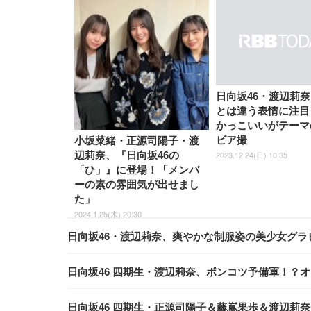
日向坂46・渡辺莉
とは違う表情に注目
かっこいいがテーマ
ビア撮
小坂菜緒・正源司陽子・渡
2023.12.24(日) 10:35
辺莉奈、『日向坂46の
「ひ」』に登場！「メンバ
ーの素の雰囲気が出せまし
た」
2024.1.25(木) 20:30
日向坂46・渡辺莉奈、爽やかな制服姿の美少女グラ
日向坂46 四期生・渡辺莉奈、ポンコツ予備軍！？
日向坂46 四期生・正源司陽子＆藤嶌果歩＆渡辺莉