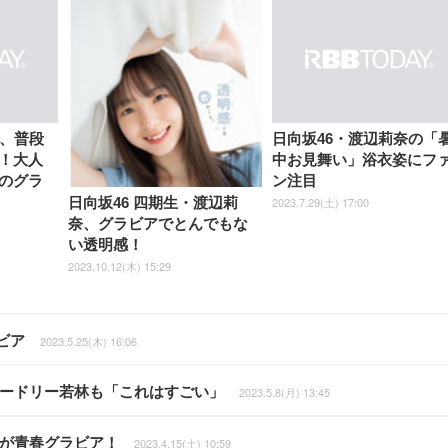
奈、普段
日向坂46・渡辺莉奈の「
！大人
中お見舞い」浴衣姿にフ
のグラ
ン注目
2023.7.29(土) 17:00
日向坂46 四期生・渡辺莉
奈、グラビアでとんでもな
い透明感！
2023.10.12(木) 15:29
ビア
2023.5.25(木) 16:06
オードリー若林も「これはすごい」
2023.5.8(月) 13:45
奈が青春グラビア！
2023.4.15(土) 10:59