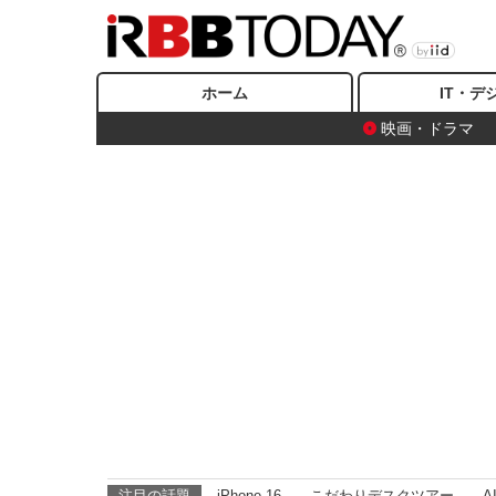
ホーム
IT・デ
映画・ドラマ
注目の話題
iPhone 16
こだわりデスクツアー
A