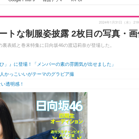
2024年1月31日（水） 21
ートな制服姿披露 2枚目の写真・画
の裏表紙と巻末特集に日向坂46の渡辺莉奈が登場した。
「ひ」』に登場！「メンバーの素の雰囲気が出せました」
大人かっこいいがテーマのグラビア撮
ない透明感！