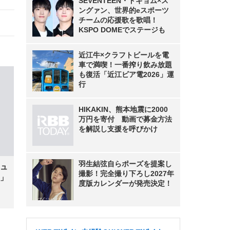
SEVENTEEN・ドギョム×ス
ングァン、世界的eスポーツ
チームの応援歌を歌唱！
KSPO DOMEでステージも
近江牛×クラフトビールを電
車で満喫！一番搾り飲み放題
も復活「近江ビア電2026」運
行
HIKAKIN、熊本地震に2000
万円を寄付 動画で募金方法
を解説し支援を呼びかけ
羽生結弦自らポーズを提案し
ュ
撮影！完全撮り下ろし2027年
」
度版カレンダーが発売決定！