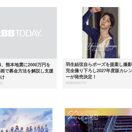
羽生結弦自らポーズを提案し撮影
IN、熊本地震に2000万円を
完全撮り下ろし2027年度版カレ
動画で募金方法を解説し支援
ーが発売決定！
かけ
2026年8月7日
7日