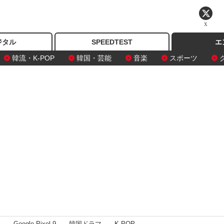
X
ジタル
SPEEDTEST
エ
韓流・K-POP
韓国・芸能
音楽
スポーツ
I
Google Pixel 9
韓国ドラマ
K-POP