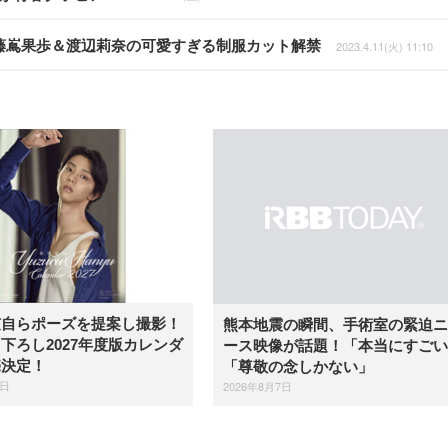
生・藤嶌果歩＆渡辺莉奈の可愛すぎる制服カット解禁
2023.4.11(火) 11:10
弦自らポーズを提案し撮影！
熊本地震の瞬間、手術室の緊迫ニ
下ろし2027年度版カレンダ
ース映像が話題！「本当にすごい
売決定！
「尊敬の念しかない」
7日
2026年8月7日