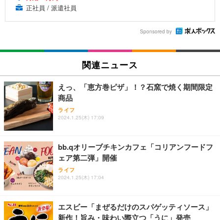
正社員 / 派遣社員
Sponsored by
関連ニュース
えっ、「恵方巻ピザ」！？石窯で焼く期間限定
商品
ライフ
2024.1.25(木) 17:09
bb.qオリーブチキンカフェ「コリアンフードフ
ェア第二弾」開催
ライフ
2024.1.25(木) 17:04
エスビー「まぜるだけのスパゲッティソース」
新作！旨み・味わい際立つ「うに」発売