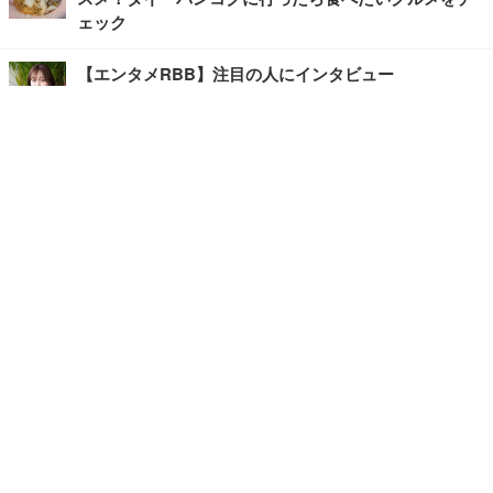
ェック
【エンタメRBB】注目の人にインタビュー
【坂道グループニュース】ーエンタメRBBー
今観るべきオススメ「韓国ドラマ」
快適デスクのヒントが満載！こだわりデスクツアー
【進化するオフィス】
写真・画像
ホーム
›
ライフ
›
グルメ
›
記事
›