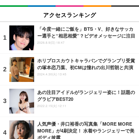
アクセスランキング
「今度一緒にご飯を」BTS・V、好きなサッカ
ー選手と“相思相愛”？ビデオメッセージに注目
2026.8.9(日) 18:47
ホリプロスカウトキャラバンでグランプリ受賞
の塚本恋乃葉、初CMは憧れの出川哲朗と共演
2024.4.30(火) 13:45
あの注目アイドルがランジェリー姿に！話題の
グラビアBEST20
2022.2.15(火) 12:11
人気声優・井口裕香の写真集「MORE MORE
MORE」が4刷決定！ 水着やランジェリーで美
ボディ披露