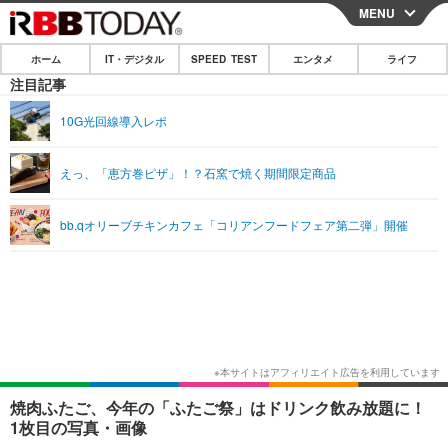
MENU
CLOSE
ホーム
IT・デジタル
SPEED TEST
エンタメ
ライフ
ホーム
注目記事
IT・デジタル
10G光回線導入レポ
IT・デジタルTOP
スマートフォン
SPEED TEST
えっ、「恵方巻ピザ」！？石窯で焼く期間限定商品
ネタ
ガジェット・ツール
エンタメ
bb.qオリーブチキンカフェ「コリアンフードフェア第二弾」開催
ショッピング
その他
エンタメTOP
映画・ドラマ
ライフ
韓流・K-POP
韓国・芸能
ライフTOP
グルメ
リリース一覧
音楽
スポーツ
ペット
ショッピング
プッシュ通知の停止方法
グラビア
ブログ
その他
ショッピング
その他
焼肉ふたご、今年の「ふたご祭」はドリンク飲み放題に！
1枚目の写真・画像