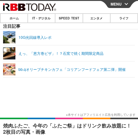
MENU
CLOSE
ホーム
IT・デジタル
SPEED TEST
エンタメ
ライフ
ホーム
注目記事
IT・デジタル
10G光回線導入レポ
IT・デジタルTOP
スマートフォン
SPEED TEST
えっ、「恵方巻ピザ」！？石窯で焼く期間限定商品
ネタ
ガジェット・ツール
エンタメ
bb.qオリーブチキンカフェ「コリアンフードフェア第二弾」開催
ショッピング
その他
エンタメTOP
映画・ドラマ
ライフ
韓流・K-POP
韓国・芸能
ライフTOP
グルメ
リリース一覧
音楽
スポーツ
ペット
ショッピング
プッシュ通知の停止方法
グラビア
ブログ
その他
ショッピング
その他
焼肉ふたご、今年の「ふたご祭」はドリンク飲み放題に！
2枚目の写真・画像