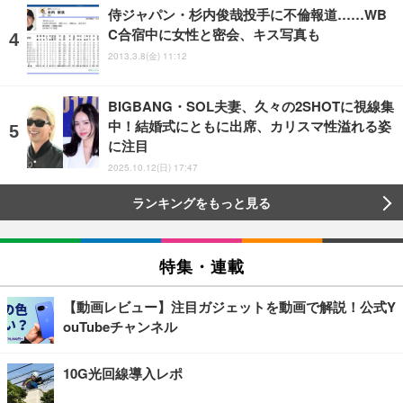
侍ジャパン・杉内俊哉投手に不倫報道……WB
C合宿中に女性と密会、キス写真も
2013.3.8(金) 11:12
BIGBANG・SOL夫妻、久々の2SHOTに視線集
中！結婚式にともに出席、カリスマ性溢れる姿
に注目
2025.10.12(日) 17:47
ランキングをもっと見る
特集・連載
【動画レビュー】注目ガジェットを動画で解説！公式Y
ouTubeチャンネル
10G光回線導入レポ