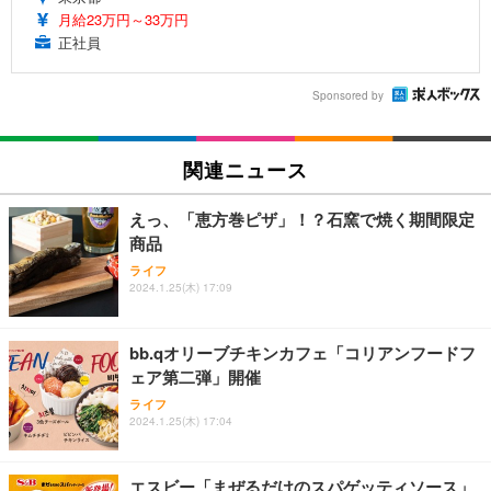
月給23万円～33万円
正社員
Sponsored by
関連ニュース
えっ、「恵方巻ピザ」！？石窯で焼く期間限定
商品
ライフ
2024.1.25(木) 17:09
bb.qオリーブチキンカフェ「コリアンフードフ
ェア第二弾」開催
ライフ
2024.1.25(木) 17:04
エスビー「まぜるだけのスパゲッティソース」