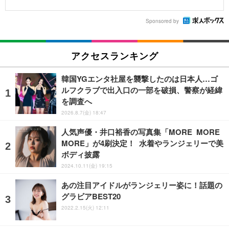
Sponsored by
アクセスランキング
韓国YGエンタ社屋を襲撃したのは日本人…ゴ
ルフクラブで出入口の一部を破損、警察が経緯
を調査へ
2026.8.7(金) 18:47
人気声優・井口裕香の写真集「MORE MORE
MORE」が4刷決定！ 水着やランジェリーで美
ボディ披露
2024.10.11(金) 19:15
あの注目アイドルがランジェリー姿に！話題の
グラビアBEST20
2022.2.15(火) 12:11