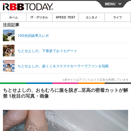
MENU
CLOSE
ホーム
IT・デジタル
SPEED TEST
エンタメ
ライフ
ホーム
注目記事
IT・デジタル
10G光回線導入レポ
IT・デジタルTOP
スマートフォン
SPEED TEST
ちとせよしの、下着姿でおうちデート
ネタ
ガジェット・ツール
エンタメ
ちとせよしの、超ミニ＆スケスケセーラーでファンを悩殺
ショッピング
その他
エンタメTOP
映画・ドラマ
ライフ
韓流・K-POP
韓国・芸能
ライフTOP
グルメ
リリース一覧
ちとせよしの、おもむろに服を脱ぎ...至高の密着カットが解
音楽
スポーツ
ペット
ショッピング
禁 1枚目の写真・画像
プッシュ通知の停止方法
グラビア
ブログ
その他
ショッピング
その他