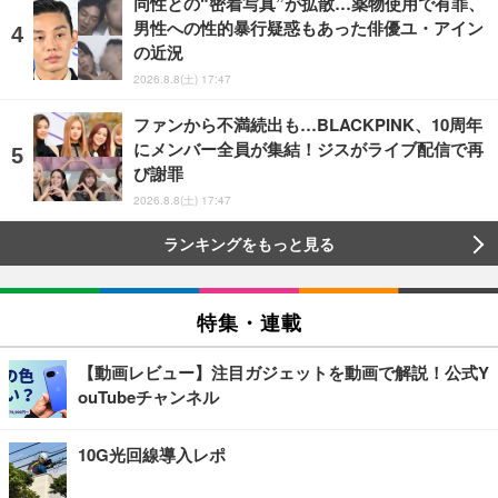
同性との“密着写真”が拡散…薬物使用で有罪、
男性への性的暴行疑惑もあった俳優ユ・アイン
の近況
2026.8.8(土) 17:47
ファンから不満続出も…BLACKPINK、10周年
にメンバー全員が集結！ジスがライブ配信で再
び謝罪
2026.8.8(土) 17:47
ランキングをもっと見る
特集・連載
【動画レビュー】注目ガジェットを動画で解説！公式Y
ouTubeチャンネル
10G光回線導入レポ