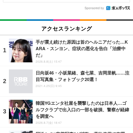
Sponsored by
アクセスランキング
手が震え続けた原因は首のヘルニアだった…K
ARA・スンヨン、症状の悪化を告白「治療中
だ」
2026.8.8(土) 15:47
日向坂46・小坂菜緒、森七菜、吉岡里帆……注
目写真集・フォトブック20選！
2021.4.25(日) 9:45
韓国YGエンタ社屋を襲撃したのは日本人…ゴ
ルフクラブで出入口の一部を破損、警察が経緯
を調査へ
2026.8.7(金) 18:47