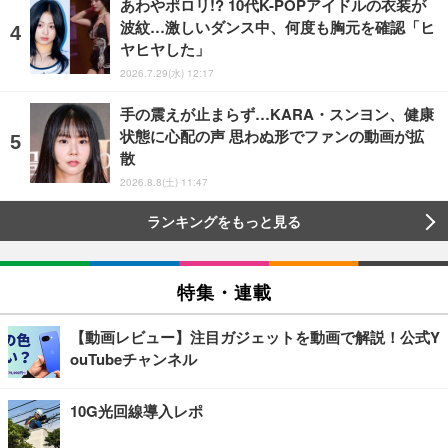
あわやポロリ!? 10代K-POPアイドルの衣装が
波紋…激しいダンス中、何度も胸元を確認「ヒ
ヤヒヤした」
2026.7.29(水) 12:17
手の震えが止まらず…KARA・スンヨン、健康
状態に心配の声 思わぬ形でファンの動画が拡
散
2026.8.8(土) 11:47
ランキングをもっと見る
特集・連載
【動画レビュー】注目ガジェットを動画で解説！公式Y
ouTubeチャンネル
10G光回線導入レポ