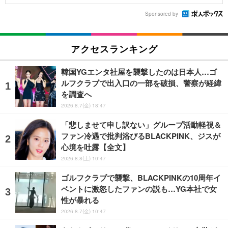
Sponsored by
アクセスランキング
韓国YGエンタ社屋を襲撃したのは日本人…ゴ
ルフクラブで出入口の一部を破損、警察が経緯
を調査へ
2026.8.7(金) 18:47
「悲しませて申し訳ない」グループ活動軽視＆
ファン冷遇で批判浴びるBLACKPINK、ジスが
心境を吐露【全文】
2026.8.8(土) 10:47
ゴルフクラブで襲撃、BLACKPINKの10周年イ
ベントに激怒したファンの説も…YG本社で女
性が暴れる
2026.8.7(金) 10:47