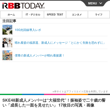
MENU
CLOSE
ホーム
IT・デジタル
SPEED TEST
エンタメ
ライフ
ホーム
注目記事
IT・デジタル
10G光回線導入レポ
IT・デジタルTOP
スマートフォン
SPEED TEST
晴れ着姿の福原遥、新成人にメッセージ「とにかく失敗を恐れずに」
ネタ
ガジェット・ツール
エンタメ
僕青の新成人メンバーが晴れ着披露！
ショッピング
その他
エンタメTOP
映画・ドラマ
ライフ
韓流・K-POP
韓国・芸能
ライフTOP
グルメ
リリース一覧
音楽
スポーツ
ペット
ショッピング
プッシュ通知の停止方法
グラビア
ブログ
その他
ショッピング
その他
SKE48新成人メンバーは“大福世代”！振袖姿で二十歳の誓
い「成長した一面を見せたい」 17枚目の写真・画像