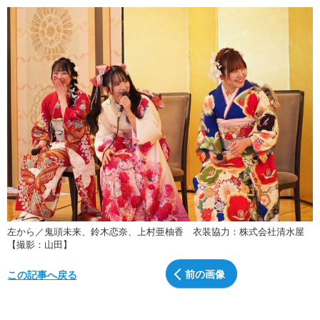
左から／鬼頭未来、鈴木恋奈、上村亜柚香 衣装協力：株式会社清水屋
【撮影：山田】
前の画像
この記事へ戻る