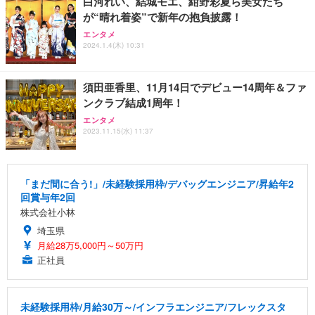
白河れい、結城モエ、紺野彩夏ら美女たち
が“晴れ着姿”で新年の抱負披露！
エンタメ
2024.1.4(木) 10:31
須田亜香里、11月14日でデビュー14周年＆ファ
ンクラブ結成1周年！
エンタメ
2023.11.15(水) 11:37
「まだ間に合う!」/未経験採用枠/デバッグエンジニア/昇給年2
回賞与年2回
株式会社小林
埼玉県
月給28万5,000円～50万円
正社員
未経験採用枠/月給30万～/インフラエンジニア/フレックスタ