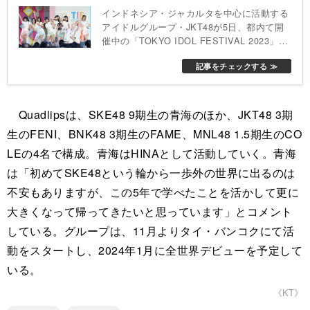
インドネシア・ジャカルタを中心に活動する
アイドルグループ・JKT48が5日、都内て開
催中の「TOKYO IDOL FESTIVAL 2023」に
出演した。
記事をチェックする ≫
Quadlipsは、SKE48 9期生の青海のほか、JKT48 3期
生のFENI、BNK48 3期生のFAME、MNL48 1.5期生のCO
LEの4名で構成。青海はHINAとして活動していく。青海
は「初めてSKE48という輪から一歩外の世界に出るのは
不安もありますが、この5年で学べたことを活かして更に
大きくなって帰ってきたいと思っています」とコメント
している。グループは、11月よりタイ・バンコクにて活
動をスタートし、2024年1月に全世界デビューを予定して
いる。
《KT》