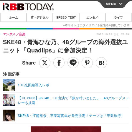
MENU
CLOSE
ホーム
IT・デジタル
SPEED TEST
エンタメ
ライフ
ホーム
IT・デジタル
エンタメ
音楽
2023.10.29（日）22:29
SKE48・青海ひな乃、48グループの海外選抜ユ
IT・デジタルTOP
スマートフォン
SPEED TEST
ニット「Quadlips」に参加決定！
ネタ
ガジェット・ツール
エンタメ
ショッピング
その他
エンタメTOP
映画・ドラマ
ライフ
注目記事
韓流・K-POP
韓国・芸能
ライフTOP
グルメ
リリース一覧
10G光回線導入レポ
音楽
スポーツ
ペット
ショッピング
プッシュ通知の停止方法
【TIF 2023】JKT48、TIF出演で「夢が叶いました」…48グループメド
レーも披露
グラビア
ブログ
その他
ショッピング
その他
SKE48・江籠裕奈、卒業写真集が発売決定！テーマは「卒業旅行」