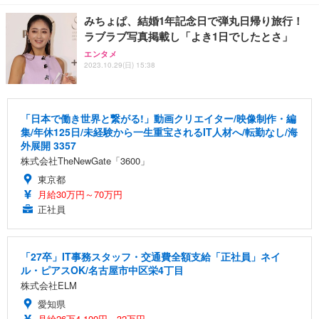
みちょぱ、結婚1年記念日で弾丸日帰り旅行！
ラブラブ写真掲載し「よき1日でしたとさ」
エンタメ
2023.10.29(日) 15:38
「日本で働き世界と繋がる!」動画クリエイター/映像制作・編
集/年休125日/未経験から一生重宝されるIT人材へ/転勤なし/海
外展開 3357
株式会社TheNewGate「3600」
東京都
月給30万円～70万円
正社員
「27卒」IT事務スタッフ・交通費全額支給「正社員」ネイ
ル・ピアスOK/名古屋市中区栄4丁目
株式会社ELM
愛知県
月給26万4,100円～32万円