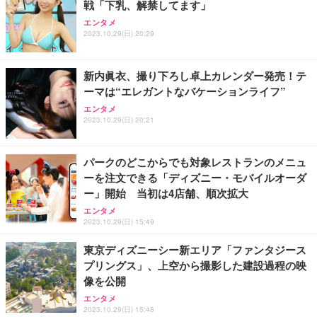
戦「下乳、解禁してます」
エンタメ
2023.10.29(日) 20:29
新内眞⾐、撮り下ろし卓上カレンダー発売！テ
ーマは“エレガントなバケーションライフ”
エンタメ
2023.10.29(日) 20:21
パークのどこからでも対象レストランのメニュ
ーを注文できる「ディズニー・モバイルオーダ
ー」開始 当初は4店舗、順次拡大
エンタメ
2023.10.29(日) 15:49
東京ディズニーシー新エリア「ファンタジース
プリングス」、上空から撮影した建設過程の映
像を公開
エンタメ
2023.10.29(日) 15:48