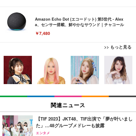
Amazon Echo Dot (エコードット) 第5世代 - Alex
a、センサー搭載、鮮やかなサウンド｜チャコール
￥7,480
>> もっと見る
[EdoErgo] オフィスチェア 椅子 テレワーク 疲れな
EIZO ビジネス向けプレミアムモニター | FlexScan
Amazonベーシック ペットシーツ 薄型 レギュラー 1
い 跳ね上げ式アームレスト コンパクト 約105度ロッ
EV3240X-WT | 31.5型4K UHD・USB Type-C・ホワ
回使い捨て 無香料 ホワイト 300枚
キング pc 事務椅子 360度回転 座面昇降 強化ナイロ
イト
ン樹脂ベース 通気性メッシュ 在宅ワーク H-WY01
￥3,373
￥5,699
￥105,595
(黒網+黒枠+黒足)
EIZO ビジネス向けプレミアムモニター | FlexScan
SIHOO B100 オフィスチェア／デスクチェア メッシ
Amazonベーシック ペットシーツ 厚型 ワイド 42枚
EV2740X-WT | 27.0型4K UHD・USB Type-C・ホワ
ュチェア 人間工学 疲れない ブラック
x2袋(84枚) ホワイト(吸収面:ライトブルー)
関連ニュース
イト
￥27,999
￥3,234
￥109,572
【TIF 2023】JKT48、TIF出演で「夢が叶いまし
た」…48グループメドレーも披露
Sezlife オフィスチェア デスクチェア 疲れない テレ
【純正品】27"ゲーミングモニター DualSense 充電
ネオ・ルーライフ ネオ・オムツ L 中型犬用 26枚入
エンタメ
ワーク チェア 強化バックレスト 30度ロッキング機