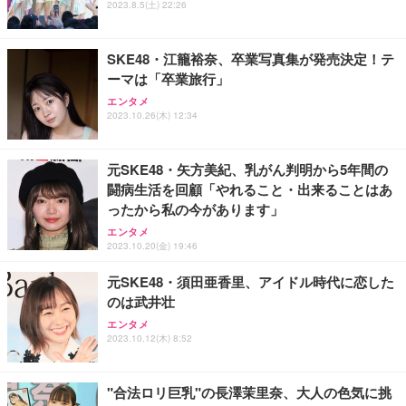
2023.8.5(土) 22:26
フック付き（CFI-ZDM1J）
り 単品
能 人間工学 椅子 腰サポート 90度跳ね上げ式アーム
レスト 3Dヘッドレスト ハンガー付き 高反発クッシ
￥49,979
￥1,800
￥7,680
ョン PCチェア 通気性メッシュ ゲーミング/勉強/事
SKE48・江籠裕奈、卒業写真集が発売決定！テ
務用 おしゃれ パソコンチェア (ブラック)
ーマは「卒業旅行」
Sezlife オフィスチェア デスクチェア 疲れない テレ
【整備済み品】Dell E2724HS 27インチ 液晶モニタ
Smart Basic(スマートベーシック) 【Amazon.co.jp
エンタメ
ワーク チェア 強化バックレスト 30度ロッキング機
ー フルHD（1920×1080）VA 非光沢 HDMI/DisplayP
限定】 Smart Basic アイリスオーヤマ ペットシーツ
2023.10.26(木) 12:34
能 人間工学 椅子 腰サポート 90度跳ね上げ式アーム
ort/VGA スピーカー内蔵 高さ調整 スイベル VESA対
超厚型 お徳用 ワイド 100枚入 (x 1) (ケース販売)
レスト 3Dヘッドレスト ハンガー付き 高反発クッシ
応 ComfortView ビジネス向け
￥7,680
￥15,800
￥3,670
ョン PCチェア 通気性メッシュ ゲーミング/勉強/事
元SKE48・矢方美紀、乳がん判明から5年間の
務用 おしゃれ パソコンチェア (ホワイト)
闘病生活を回顧「やれること・出来ることはあ
ANDWINT オフィスチェア デスクチェア 肘なし メ
【MiniLED/24.5inch/280Hz/FHD】GRAPHT THE S
アイリスオーヤマ ペットシーツ 超厚型 お徳用 レギ
ったから私の今があります」
ッシュ 通気性 ランバーサポート付き 腰サポート ガ
HOOTER Gaming Monitor 24” Essential ゲーミン
ュラー 200枚入【Amazon.co.jp限定】
ス圧無段階昇降 360度回転 キャスター付き コンパク
グモニター QD 24.5インチ 1ms FHD 量子ドット 残
エンタメ
ト 幅52×奥行58.5×高さ84～96cm テレワーク 在宅
像低減 (3年保証 | 輝点保証 | 日本メーカー)
￥3,731
2023.10.20(金) 19:46
￥4,139
￥34,980
勤務 ブラック
元SKE48・須田亜香里、アイドル時代に恋した
のは武井壮
エンタメ
2023.10.12(木) 8:52
"合法ロリ巨乳"の長澤茉里奈、大人の色気に挑