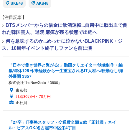
SKE48
AKB48
【注目記事】
>
BTSメンバーからの借金に飲酒運転...自粛中に脳出血で倒
れた韓国芸人、退院 麻痺が残る状態で出廷へ
>
何を意味するのか...めったに泣かないBLACKPINK・ジ
ス、10周年イベント終了しファンを前に涙
「日本で働き世界と繋がる!」動画クリエイター/映像制作・編
集/年休125日/未経験から一生重宝されるIT人材へ/転勤なし/海
外展開 3357
株式会社TheNewGate「3600」
東京都
月給30万円～70万円
正社員
「27卒」IT事務スタッフ・交通費全額支給「正社員」ネイ
ル・ピアスOK/名古屋市中区栄4丁目