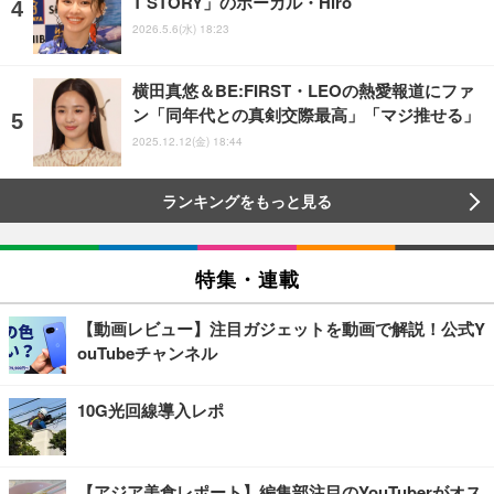
T STORY」のボーカル・Hiro
2026.5.6(水) 18:23
横田真悠＆BE:FIRST・LEOの熱愛報道にファ
ン「同年代との真剣交際最高」「マジ推せる」
2025.12.12(金) 18:44
ランキングをもっと見る
特集・連載
【動画レビュー】注目ガジェットを動画で解説！公式Y
ouTubeチャンネル
10G光回線導入レポ
【アジア美食レポート】編集部注目のYouTuberがオス