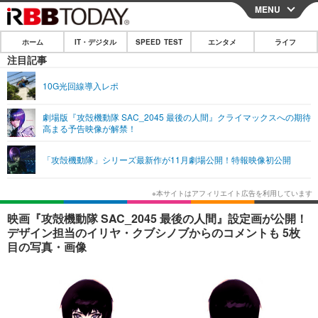
MENU
CLOSE
ホーム
IT・デジタル
SPEED TEST
エンタメ
ライフ
ホーム
注目記事
IT・デジタル
10G光回線導入レポ
IT・デジタルTOP
スマートフォン
SPEED TEST
劇場版『攻殻機動隊 SAC_2045 最後の人間』クライマックスへの期待
高まる予告映像が解禁！
ネタ
ガジェット・ツール
エンタメ
「攻殻機動隊」シリーズ最新作が11月劇場公開！特報映像初公開
ショッピング
その他
エンタメTOP
映画・ドラマ
ライフ
韓流・K-POP
韓国・芸能
ライフTOP
グルメ
リリース一覧
映画『攻殻機動隊 SAC_2045 最後の人間』設定画が公開！
音楽
スポーツ
ペット
ショッピング
デザイン担当のイリヤ・クブシノブからのコメントも 5枚
プッシュ通知の停止方法
目の写真・画像
グラビア
ブログ
その他
ショッピング
その他