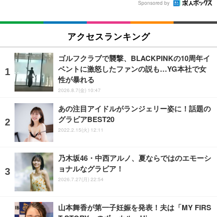
Sponsored by
アクセスランキング
ゴルフクラブで襲撃、BLACKPINKの10周年イ
ベントに激怒したファンの説も…YG本社で女
性が暴れる
2026.8.7(金) 10:47
あの注目アイドルがランジェリー姿に！話題の
グラビアBEST20
2022.2.15(火) 12:11
乃木坂46・中西アルノ、夏ならではのエモーシ
ョナルなグラビア！
2026.7.27(月) 22:54
山本舞香が第一子妊娠を発表！夫は「MY FIRS