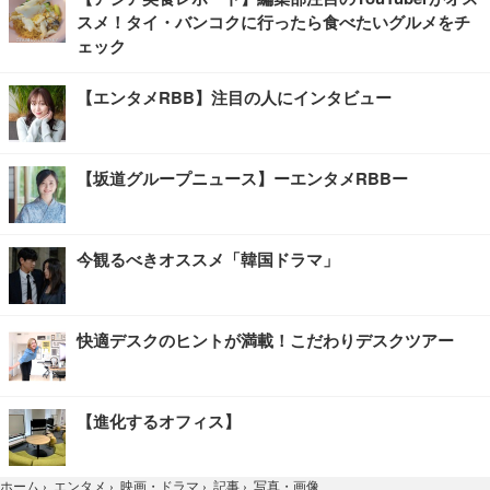
スメ！タイ・バンコクに行ったら食べたいグルメをチ
ェック
【エンタメRBB】注目の人にインタビュー
【坂道グループニュース】ーエンタメRBBー
今観るべきオススメ「韓国ドラマ」
快適デスクのヒントが満載！こだわりデスクツアー
【進化するオフィス】
写真・画像
ホーム
›
エンタメ
›
映画・ドラマ
›
記事
›