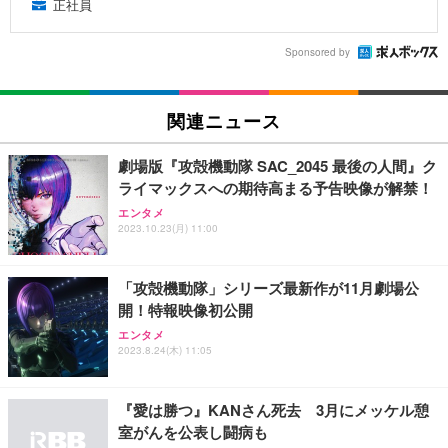
正社員
Sponsored by
関連ニュース
劇場版『攻殻機動隊 SAC_2045 最後の人間』ク
ライマックスへの期待高まる予告映像が解禁！
エンタメ
2023.10.23(月) 11:00
「攻殻機動隊」シリーズ最新作が11月劇場公
開！特報映像初公開
エンタメ
2023.8.24(木) 11:05
『愛は勝つ』KANさん死去 3月にメッケル憩
室がんを公表し闘病も