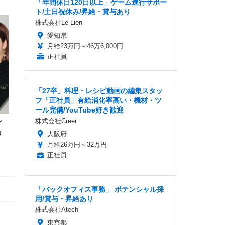
「年間休日120日以上」ゲーム進行サポー
ト/土日祝休み/昇給・賞与あり
株式会社Le Lien
愛知県
月給23万円～46万6,000円
正社員
「27卒」料理・レシピ動画の編集スタッ
フ「正社員」有給消化率高い・機材・ツ
ール完備/YouTube好き歓迎
ン
株式会社Creer
カ
大阪府
月給26万円～32万円
正社員
「バックオフィス事務」 ポテンシャル採
用/賞与・昇給あり
株式会社Atech
東京都