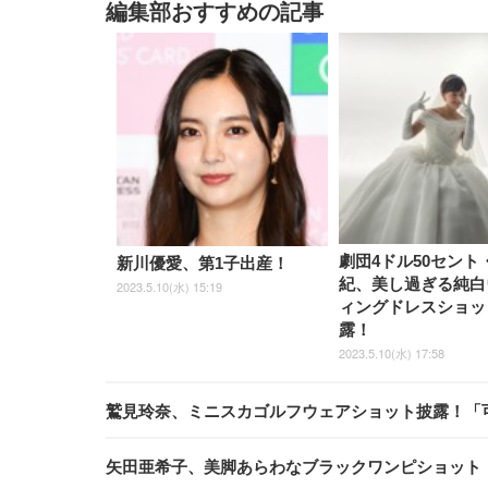
編集部おすすめの記事
劇団4ドル50セント
新川優愛、第1子出産！
紀、美し過ぎる純白
2023.5.10(水) 15:19
ィングドレスショッ
露！
2023.5.10(水) 17:58
鷲見玲奈、ミニスカゴルフウェアショット披露！「
矢田亜希子、美脚あらわなブラックワンピショット