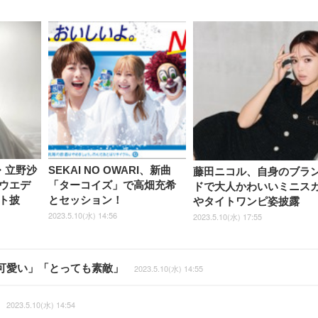
・立野沙
SEKAI NO OWARI、新曲
藤田ニコル、自身のブラ
ウエデ
「ターコイズ」で高畑充希
ドで大人かわいいミニス
ト披
とセッション！
やタイトワンピ姿披露
2023.5.10(水) 14:56
2023.5.10(水) 17:55
可愛い」「とっても素敵」
2023.5.10(水) 14:55
2023.5.10(水) 14:54