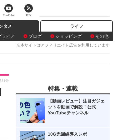
YouTube
RSS
ンタメ
ライフ
グラビア
ブログ
ショッピング
その他
※本サイトはアフィリエイト広告を利用しています
時31分
特集・連載
国
【動画レビュー】注目ガジェ
ットを動画で解説！公式
YouTubeチャンネル
10G光回線導入レポ