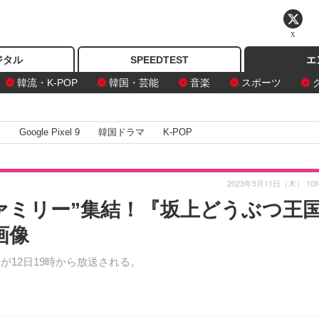
X
ジタル
SPEEDTEST
エ
韓流・K-POP
韓国・芸能
音楽
スポーツ
I
Google Pixel 9
韓国ドラマ
K-POP
2023年5月11日（木） 10
ァミリー”集結！『坂上どうぶつ王
画像
が12日19時から放送される。