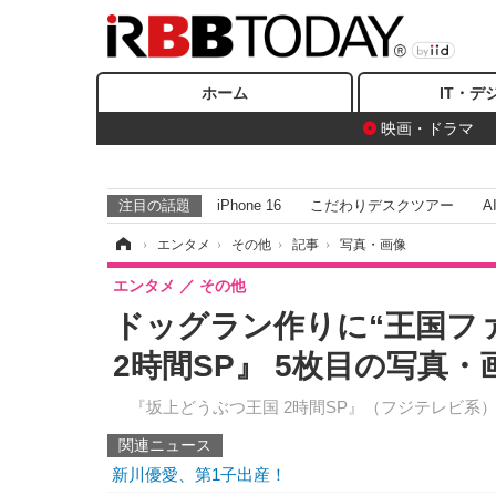
ホーム
IT・デ
映画・ドラマ
注目の話題
iPhone 16
こだわりデスクツアー
A
ホーム
›
エンタメ
›
その他
›
記事
›
写真・画像
エンタメ
その他
ドッグラン作りに“王国フ
2時間SP』 5枚目の写真・
『坂上どうぶつ王国 2時間SP』（フジテレビ系）
関連ニュース
新川優愛、第1子出産！