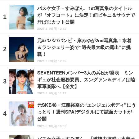
バスケ女子・すみぽん、1st写真集のタイトル
が『オフコート』に決定！紐ビキニ＆サウナで
汗ばむカット公開
2026.8.10(月) 12:12
元#ババババンビ・岸みゆが2nd写真集！水着
＆ランジェリー姿で“過去最大級の露出”に挑
戦！
2026.5.29(金) 12:49
SEVENTEENメンバー3人の兵役が発表 ミン
ギュが社会服務要員、スングァン＆ディノは陸
軍軍楽隊へ【全文】
2026.8.10(月) 11:17
元SKE48・江籠裕奈の“エンジェルボディ”にう
っとり！週刊SPA!デジタルにて誌面カットが
公開
2026.8.10(月) 10:08
バスケ女子・すみぽん、「破壊力抜群」水着オ