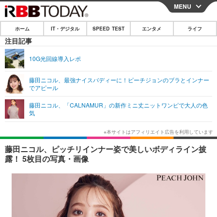
MENU
CLOSE
ホーム
IT・デジタル
SPEED TEST
エンタメ
ライフ
ホーム
注目記事
IT・デジタル
10G光回線導入レポ
IT・デジタルTOP
スマートフォン
SPEED TEST
藤田ニコル、最強ナイスバディーに！ピーチジョンのブラとインナー
でアピール
ネタ
ガジェット・ツール
エンタメ
藤田ニコル、「CALNAMUR」の新作ミニ丈ニットワンピで大人の色
ショッピング
その他
気
エンタメTOP
映画・ドラマ
ライフ
韓流・K-POP
韓国・芸能
ライフTOP
グルメ
リリース一覧
藤田ニコル、ピッチリインナー姿で美しいボディライン披
音楽
スポーツ
ペット
ショッピング
露！ 5枚目の写真・画像
プッシュ通知の停止方法
グラビア
ブログ
その他
ショッピング
その他