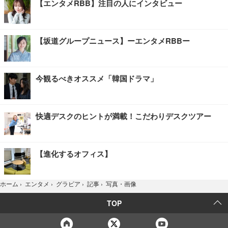
【エンタメRBB】注目の人にインタビュー
【坂道グループニュース】ーエンタメRBBー
今観るべきオススメ「韓国ドラマ」
快適デスクのヒントが満載！こだわりデスクツアー
【進化するオフィス】
写真・画像
ホーム
›
エンタメ
›
グラビア
›
記事
›
TOP