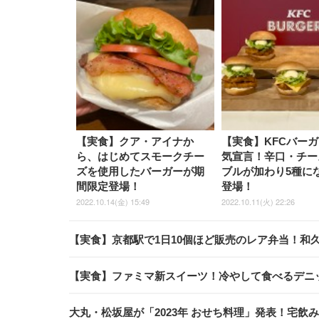
【実食】クア・アイナか
【実食】KFCバー
ら、はじめてスモークチー
気宣言！辛口・チー
ズを使用したバーガーが期
ブルが加わり5種に
間限定登場！
登場！
2022.10.14(金) 15:49
2022.10.11(火) 22:26
【実食】京都駅で1日10個ほど販売のレア弁当！和
【実食】ファミマ新スイーツ！冷やして食べるデニ
大丸・松坂屋が「2023年 おせち料理」発表！宅