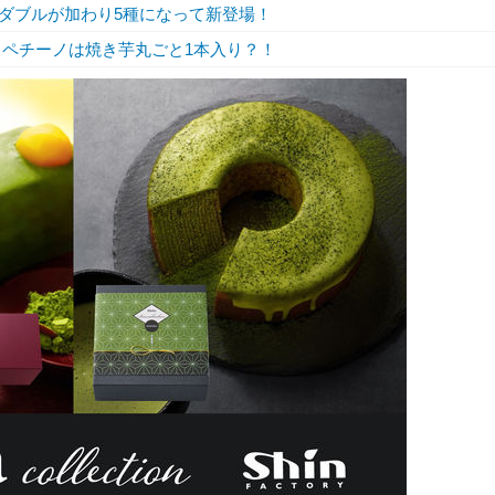
・ダブルが加わり5種になって新登場！
ラペチーノは焼き芋丸ごと1本入り？！