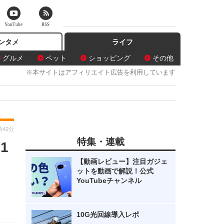
YouTube
RSS
ンタメ
ライフ
グルメ
ペット
ショッピング
その他
※本サイトはアフィリエイト広告を利用しています
時42分
特集・連載
1
【動画レビュー】注目ガジェ
ットを動画で解説！公式
YouTubeチャンネル
10G光回線導入レポ