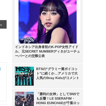
インドネシア出身者初のK-POP女性アイド
ル、元SECRET NUMBERディタがユーチュ
ーバーとの交際公表
業
BTSの“グラミー賞ボイコッ
ト”に続くか…アメリカで大
人気のStray Kidsがコメント
「勝利の女神」としてSNSで
も反響！LE SSERAFIM・
HONG EUNCHAEが千葉ロッ