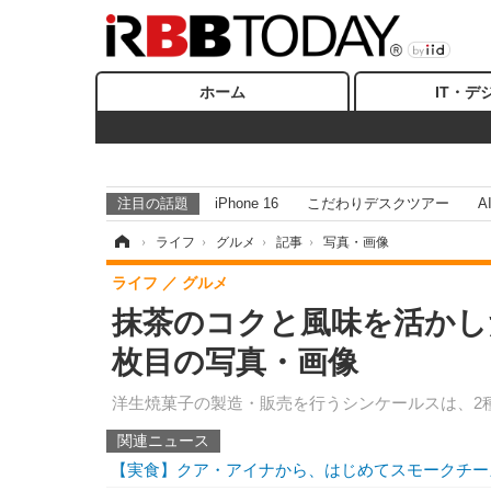
ホーム
IT・デ
注目の話題
iPhone 16
こだわりデスクツアー
A
ホーム
›
ライフ
›
グルメ
›
記事
›
写真・画像
ライフ
グルメ
抹茶のコクと風味を活かし
枚目の写真・画像
洋生焼菓子の製造・販売を行うシンケールスは、2
関連ニュース
【実食】クア・アイナから、はじめてスモークチー