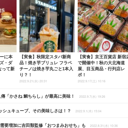
ガーに本
【実食】秋限定スタバ新商
【実食】京王百貨店 新宿
ズ・ダ
品！焼き芋ブリュレ フラペ
で開催中！秋の大北海道
なって新
チーノは焼き芋丸ごと1本入
展、目玉商品・行列店レ
り？！
ポ！
2022.9.21(水) 20:31
2022.9.17(土) 10:16
久傳「かさね 鯛ちらし」が最高に美味！
2022.9.7(水) 19:26
ッシュキューブ、その美味しさは！？
2022.9.1(木) 15:04
飲み需要増加に吉田類監修「おつまみおせち」も
2022.8.31(水) 10:36