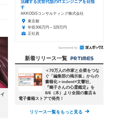
活躍する次世代型のITエンジニアを目指
す
AKKODiSコンサルティング株式会社
東京都
年収306万円～329万円
正社員
Sponsored by
新着リリース一覧
＜70万人の作家と企業をつな
ぐ「編集部の掲示板」からの
書籍化＞indent×文響社、
『幽子さんの心霊鑑定』を
8/6（木）より全国の書店＆
タイ
電子書籍ストアで発売！
リリース一覧をもっと見る