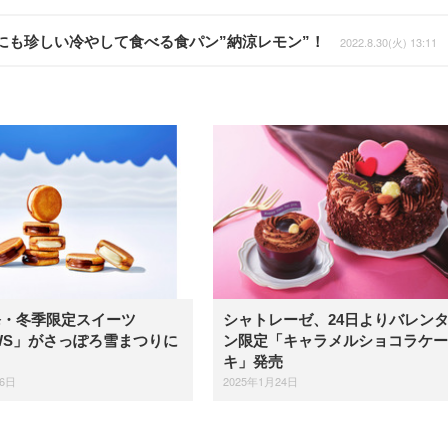
にも珍しい冷やして食べる食パン”納涼レモン”！
2022.8.30(火) 13:11
発・冬季限定スイーツ
シャトレーゼ、24日よりバレン
WS」がさっぽろ雪まつりに
ン限定「キャラメルショコラケー
キ」発売
26日
2025年1月24日