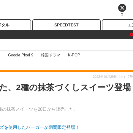
X
ジタル
SPEEDTEST
エ
I
Google Pixel 9
韓国ドラマ
K-POP
2022年10月29日（土） 07
た、2種の抹茶づくしスイーツ登場 
種の抹茶スイーツを28日から販売した。
ズを使用したバーガーが期間限定登場！