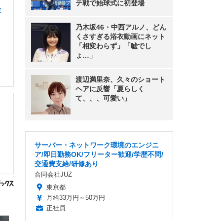
テ戦で始球式に初登場
験
乃木坂46・中西アルノ、どん
くさすぎる浴衣動画にネット
「相変わらず」「嘘でし
ょ…」
渡辺満里奈、久々のショート
ヘアに反響「夏らしく
て、、、可愛い」
サーバー・ネットワーク環境のエンジニ
ア/即日勤務OK/フリーター歓迎/学歴不問/
交通費支給/研修あり
合同会社JUZ
東京都
月給33万円～50万円
正社員