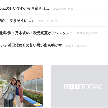
ラ班のせいで心がかき乱され…
2022.6.3(金) 9:45
告白「泣きそうに…」
2022.6.3(金) 9:41
第2弾！乃木坂46・秋元真夏がアシスタント
2022.6.3(金) 9:36
ない」浜田雅功との苦い思い出も明かす
2022.6.3(金) 9:27