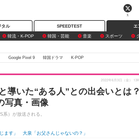
X
ジタル
SPEEDTEST
エ
韓流・K-POP
韓国・芸能
音楽
スポーツ
I
Google Pixel 9
韓国ドラマ
K-POP
2022年6月3日（金） 13
と導いた“ある人”との出会いとは
の写真・画像
BS系）が放送される。
じます」 大泉「お父さんじゃないの？」