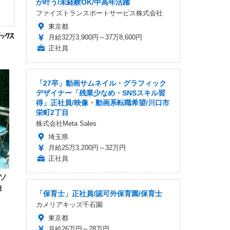
が叶う/未経験OK/中高年活躍
ファイズトランスポートサービス株式会社
東京都
月給32万3,900円～37万8,600円
正社員
「27卒」動画サムネイル・グラフィック
デザイナー「残業少なめ・SNSスキル習
得」正社員/映像・動画系転職希望/川口市
栄町2丁目
株式会社Meta Sales
埼玉県
月給25万3,200円～32万円
正社員
ソ
曲
「保育士」正社員/認可外保育園/保育士
カメリアキッズ千石園
東京都
月給26万円～28万円