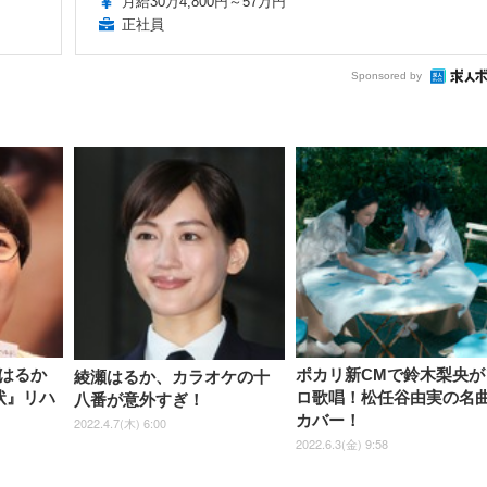
月給30万4,800円～57万円
正社員
Sponsored by
はるか
ポカリ新CMで鈴木梨央が
綾瀬はるか、カラオケの十
状』リハ
ロ歌唱！松任谷由実の名
八番が意外すぎ！
カバー！
2022.4.7(木) 6:00
2022.6.3(金) 9:58