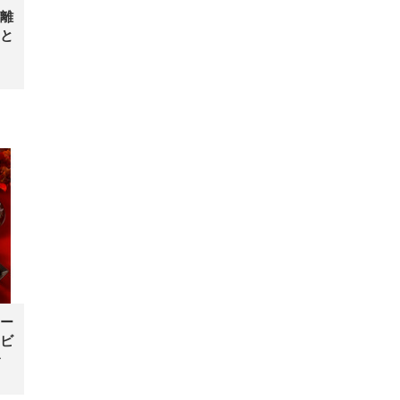
離
と
ー
ビ