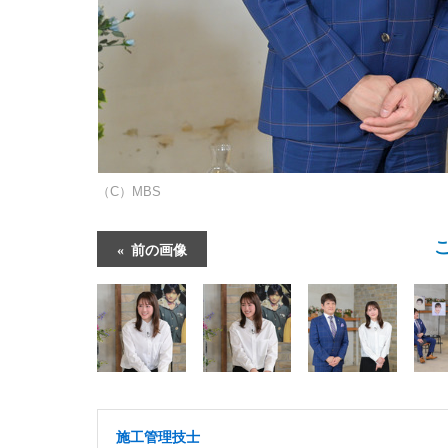
（C）MBS
前の画像
施工管理技士