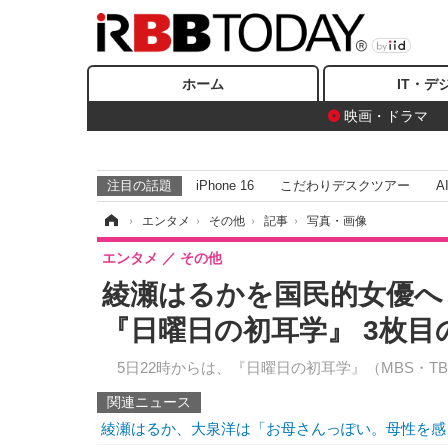
ホーム
IT・デ
映画・ドラマ
注目の話題
iPhone 16
こだわりデスクツアー
A
ホーム
›
エンタメ
›
その他
›
記事
›
写真・画像
エンタメ
その他
綾瀬はるかを国民的女優へ
『日曜日の初耳学』 3枚目
5日22時からは、『日曜日の初耳学』（MBS・T
関連ニュース
綾瀬はるか、大泉洋は「お母さんっぽい。母性を感