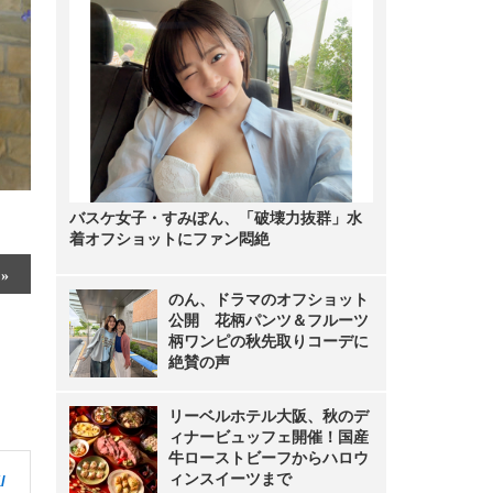
バスケ女子・すみぽん、「破壊力抜群」水
着オフショットにファン悶絶
のん、ドラマのオフショット
公開 花柄パンツ＆フルーツ
柄ワンピの秋先取りコーデに
絶賛の声
リーベルホテル大阪、秋のデ
ィナービュッフェ開催！国産
牛ローストビーフからハロウ
ィンスイーツまで
/