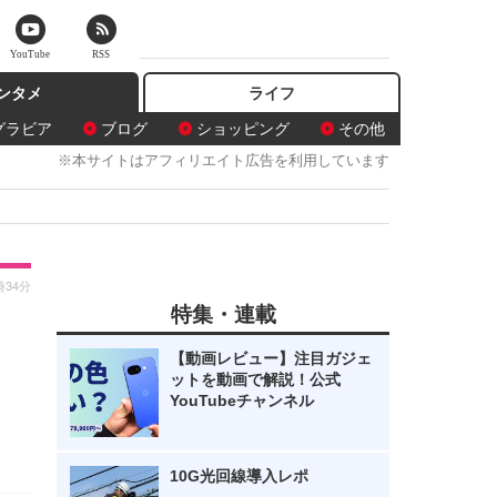
YouTube
RSS
ンタメ
ライフ
グラビア
ブログ
ショッピング
その他
※本サイトはアフィリエイト広告を利用しています
時34分
特集・連載
？
【動画レビュー】注目ガジェ
ットを動画で解説！公式
YouTubeチャンネル
10G光回線導入レポ