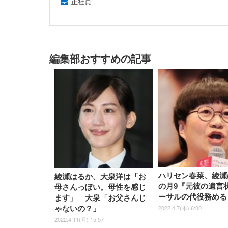
正社員
編集部おすすめの記事
ハリセン春菜、綾瀬
綾瀬はるか、大泉洋は「お
の月9『元彼の遺言
母さんっぽい。母性を感じ
ーサルの代役務める
ます」 大泉「お父さんじ
2022.4.7(木) 6:00
ゃないの？」
2022.4.11(月) 15:57