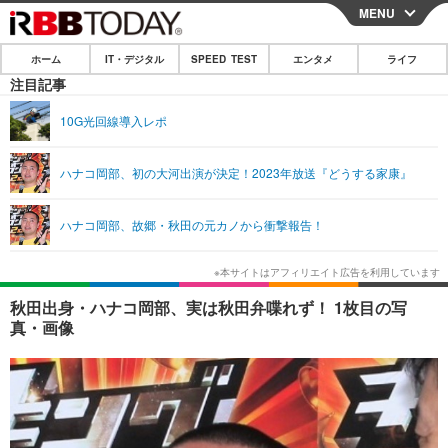
MENU
CLOSE
ホーム
IT・デジタル
SPEED TEST
エンタメ
ライフ
ホーム
注目記事
IT・デジタル
10G光回線導入レポ
IT・デジタルTOP
スマートフォン
SPEED TEST
ハナコ岡部、初の大河出演が決定！2023年放送『どうする家康』
ネタ
ガジェット・ツール
エンタメ
ハナコ岡部、故郷・秋田の元カノから衝撃報告！
ショッピング
その他
エンタメTOP
映画・ドラマ
ライフ
韓流・K-POP
韓国・芸能
ライフTOP
グルメ
リリース一覧
秋田出身・ハナコ岡部、実は秋田弁喋れず！ 1枚目の写
音楽
スポーツ
ペット
ショッピング
真・画像
プッシュ通知の停止方法
グラビア
ブログ
その他
ショッピング
その他