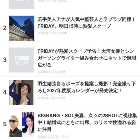
2025.7.23(水) 20:54
若手美人アナが人気中堅芸人とラブラブ同棲！
FRIDAY、明日15時に熱愛スクープ
2025.8.27(水) 22:20
FRIDAYが熱愛スクープ予告！大河女優とシン
ガーソングライター組み合わせにネットで憶測
広がる
2026.8.6(木) 13:00
羽生結弦自らポーズを提案し撮影！完全撮り下
ろし2027年度版カレンダーが発売決定！
2026.8.7(金) 16:03
BIGBANG・SOL夫妻、久々の2SHOTに視線集
中！結婚式にともに出席、カリスマ性溢れる姿
に注目
2025.10.12(日) 17:47