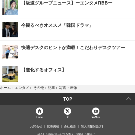
【坂道グループニュース】ーエンタメRBBー
今観るべきオススメ「韓国ドラマ」
快適デスクのヒントが満載！こだわりデスクツアー
【進化するオフィス】
写真・画像
ホーム
›
エンタメ
›
その他
›
記事
›
TOP
Home
X
YouTube
お問合せ
広告掲載
会社概要
個人情報保護方針
紹介した商品/サービスを購入、契約した場合に、