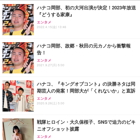
ハナコ岡部、初の大河出演が決定！2023年放送
『どうする家康』
エンタメ
2022.4.15(金) 13:46
ハナコ岡部、故郷・秋田の元カノから衝撃報
告！
エンタメ
2021.9.27(月) 5:00
ハナコ、『キングオブコント』の決勝ネタは同
期芸人の発案！岡部大が「くれないか」と直訴
エンタメ
2020.9.26(土) 5:00
戦隊ヒロイン・大久保桜子、SNSで迫力のビキ
ニオフショット披露
エンタメ