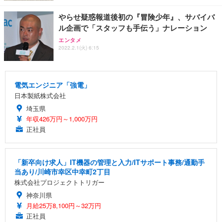
やらせ疑惑報道後初の『冒険少年』、サバイバ
ル企画で「スタッフも手伝う」ナレーション
エンタメ
2022.2.1(火) 6:15
電気エンジニア「強電」
日本製紙株式会社
埼玉県
年収426万円～1,000万円
正社員
「新卒向け求人」IT機器の管理と入力/ITサポート事務/通勤手
当あり/川崎市幸区中幸町2丁目
株式会社プロジェクトトリガー
神奈川県
月給25万8,100円～32万円
正社員