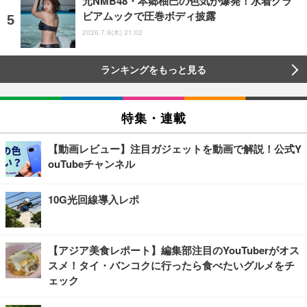
元NMB48・本郷柚巴の色気が爆発！水着グラ
ビアムックで圧巻ボディ披露
2026.7.9(木) 21:02
ランキングをもっと見る
特集・連載
【動画レビュー】注目ガジェットを動画で解説！公式Y
ouTubeチャンネル
10G光回線導入レポ
【アジア美食レポート】編集部注目のYouTuberがオス
スメ！タイ・バンコクに行ったら食べたいグルメをチ
ェック