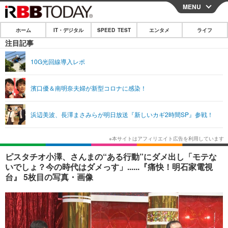
MENU
CLOSE
ホーム
IT・デジタル
SPEED TEST
エンタメ
ライフ
ホーム
注目記事
IT・デジタル
10G光回線導入レポ
IT・デジタルTOP
スマートフォン
SPEED TEST
濱口優＆南明奈夫婦が新型コロナに感染！
ネタ
ガジェット・ツール
エンタメ
浜辺美波、長澤まさみらが明日放送『新しいカギ2時間SP』参戦！
ショッピング
その他
エンタメTOP
映画・ドラマ
ライフ
韓流・K-POP
韓国・芸能
ライフTOP
グルメ
リリース一覧
ピスタチオ小澤、さんまの“ある行動”にダメ出し「モテな
音楽
スポーツ
ペット
ショッピング
いでしょ？今の時代はダメっす」......『痛快！明石家電視
プッシュ通知の停止方法
台』 5枚目の写真・画像
グラビア
ブログ
その他
ショッピング
その他