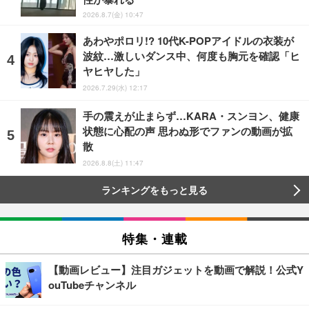
2026.8.7(金) 10:47
あわやポロリ!? 10代K-POPアイドルの衣装が
波紋…激しいダンス中、何度も胸元を確認「ヒ
ヤヒヤした」
2026.7.29(水) 12:17
手の震えが止まらず…KARA・スンヨン、健康
状態に心配の声 思わぬ形でファンの動画が拡
散
2026.8.8(土) 11:47
ランキングをもっと見る
特集・連載
【動画レビュー】注目ガジェットを動画で解説！公式Y
ouTubeチャンネル