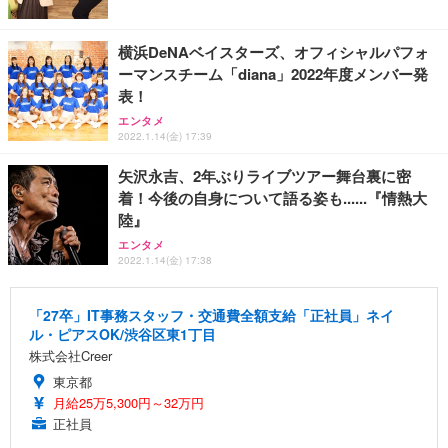
横浜DeNAベイスターズ、オフィシャルパフォ
ーマンスチーム「diana」2022年度メンバー発
表！
エンタメ
2022.1.14(金) 17:39
矢沢永吉、2年ぶりライブツアー舞台裏に密
着！今後の自身について語る姿も......『情熱大
陸』
エンタメ
2022.1.14(金) 17:38
「27卒」IT事務スタッフ・交通費全額支給「正社員」ネイ
ル・ピアスOK/渋谷区東1丁目
株式会社Creer
東京都
月給25万5,300円～32万円
正社員