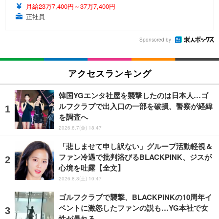
月給23万7,400円～37万7,400円
正社員
Sponsored by
アクセスランキング
韓国YGエンタ社屋を襲撃したのは日本人…ゴ
ルフクラブで出入口の一部を破損、警察が経緯
を調査へ
2026.8.7(金) 18:47
「悲しませて申し訳ない」グループ活動軽視＆
ファン冷遇で批判浴びるBLACKPINK、ジスが
心境を吐露【全文】
2026.8.8(土) 10:47
ゴルフクラブで襲撃、BLACKPINKの10周年イ
ベントに激怒したファンの説も…YG本社で女
性が暴れる