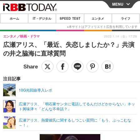
MENU
CLOSE
ホーム
IT・デジタル
SPEED TEST
エンタメ
ライフ
ホーム
IT・デジタル
エンタメ
映画・ドラマ
2022.1.14（金）17:28
広瀬アリス、「最近、失恋しましたか？」共演
IT・デジタルTOP
スマートフォン
SPEED TEST
の井之脇海に直球質問
ネタ
ガジェット・ツール
エンタメ
ショッピング
その他
エンタメTOP
映画・ドラマ
ライフ
注目記事
韓流・K-POP
韓国・芸能
ライフTOP
グルメ
リリース一覧
10G光回線導入レポ
音楽
スポーツ
ペット
ショッピング
プッシュ通知の停止方法
広瀬アリス、「明石家サンタに電話してるんだけどかからない」ネッ
ト興味津々「どんな不幸話？」
グラビア
ブログ
その他
広瀬アリス、熱愛彼氏に関するしつこい質問に「もう、ぶっこむな
ショッピング
その他
～！」