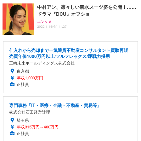
中村アン、凛々しい潜水スーツ姿を公開！……
ドラマ『DCU』オフショ
エンタメ
2022.1.14(金) 11:27
仕入れから売却まで一気通貫不動産コンサルタント買取再販
売買年俸1000万円以上/フルフレックス/即戦力採用
三崎未来ホールディングス株式会社
東京都
年収1,000万円
正社員
専門事務「IT・医療・金融・不動産・貿易等」
株式会社石田経営計理
埼玉県
年収315万円～400万円
正社員