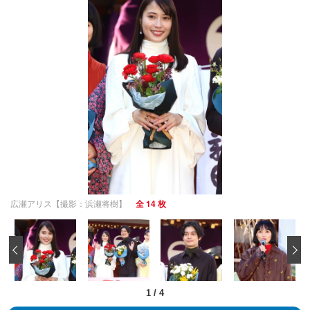
広瀬アリス【撮影：浜瀬将樹】
全 14 枚
‹
1
/
4