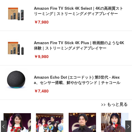
Amazon Fire TV Stick 4K Select | 4Kの高画質スト
リーミング | ストリーミングメディアプレイヤー
￥7,980
Amazon Fire TV Stick 4K Plus | 映画館のような4K
体験 | ストリーミングメディアプレイヤー
￥9,980
Amazon Echo Dot (エコードット) 第5世代 - Alex
a、センサー搭載、鮮やかなサウンド｜チャコール
￥7,480
>> もっと見る
[EdoErgo] オフィスチェア 椅子 テレワーク 疲れな
EIZO ビジネス向けプレミアムモニター | FlexScan
Amazonベーシック ペットシーツ 薄型 レギュラー 1
い 跳ね上げ式アームレスト コンパクト 約105度ロッ
EV3240X-WT | 31.5型4K UHD・USB Type-C・ホワ
‹
回使い捨て 無香料 ホワイト 300枚
キング pc 事務椅子 360度回転 座面昇降 強化ナイロ
イト
ン樹脂ベース 通気性メッシュ 在宅ワーク H-WY01