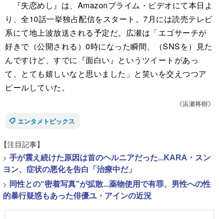
『失恋めし』は、Amazonプライム・ビデオにて本日よ
り、全10話一挙独占配信をスタート。7月には読売テレビ
系にて地上波放送される予定だ。広瀬は「エゴサーチが
好きで（公開される）0時になった瞬間、（SNSを）見た
んですけど、すでに『面白い』というツイートがあっ
て、とても嬉しいなと思いました」と笑いを交えつつア
ピールしていた。
《浜瀬将樹》
エンタメトピックス
【注目記事】
>
手が震え続けた原因は首のヘルニアだった...KARA・スン
ヨン、症状の悪化を告白「治療中だ」
>
同性との“密着写真”が拡散...薬物使用で有罪、男性への性
的暴行疑惑もあった俳優ユ・アインの近況