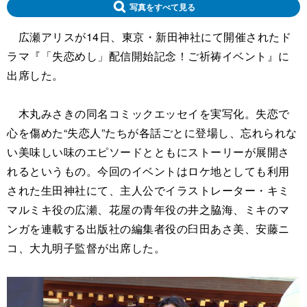
写真をすべて見る
広瀬アリスが14日、東京・新田神社にて開催されたド
ラマ『「失恋めし」配信開始記念！ご祈祷イベント』に
出席した。
木丸みさきの同名コミックエッセイを実写化。失恋で
心を傷めた“失恋人”たちが各話ごとに登場し、忘れられな
い美味しい味のエピソードとともにストーリーが展開さ
れるというもの。今回のイベントはロケ地としても利用
された生田神社にて、主人公でイラストレーター・キミ
マルミキ役の広瀬、花屋の青年役の井之脇海、ミキのマ
ンガを連載する出版社の編集者役の臼田あさ美、安藤ニ
コ、大九明子監督が出席した。