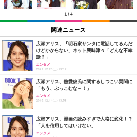
￥3,373
￥5,699
￥105,595
(黒網+黒枠+黒足)
1
/
4
EIZO ビジネス向けプレミアムモニター | FlexScan
SIHOO B100 オフィスチェア／デスクチェア メッシ
Amazonベーシック ペットシーツ 厚型 ワイド 42枚
EV2740X-WT | 27.0型4K UHD・USB Type-C・ホワ
ュチェア 人間工学 疲れない ブラック
x2袋(84枚) ホワイト(吸収面:ライトブルー)
関連ニュース
イト
￥27,999
￥3,234
￥109,572
広瀬アリス、「明石家サンタに電話してるんだ
けどかからない」ネット興味津々「どんな不幸
Sezlife オフィスチェア デスクチェア 疲れない テレ
話？」
【純正品】27"ゲーミングモニター DualSense 充電
ネオ・ルーライフ ネオ・オムツ L 中型犬用 26枚入
ワーク チェア 強化バックレスト 30度ロッキング機
フック付き（CFI-ZDM1J）
り 単品
エンタメ
能 人間工学 椅子 腰サポート 90度跳ね上げ式アーム
2021.12.25(土) 13:12
レスト 3Dヘッドレスト ハンガー付き 高反発クッシ
￥49,979
￥1,800
￥7,680
ョン PCチェア 通気性メッシュ ゲーミング/勉強/事
広瀬アリス、熱愛彼氏に関するしつこい質問に
務用 おしゃれ パソコンチェア (ブラック)
「もう、ぶっこむな～！」
Sezlife オフィスチェア デスクチェア 疲れない テレ
【整備済み品】Dell E2724HS 27インチ 液晶モニタ
Smart Basic(スマートベーシック) 【Amazon.co.jp
ワーク チェア 強化バックレスト 30度ロッキング機
ー フルHD（1920×1080）VA 非光沢 HDMI/DisplayP
限定】 Smart Basic アイリスオーヤマ ペットシーツ
エンタメ
2019.12.14(土) 13:58
能 人間工学 椅子 腰サポート 90度跳ね上げ式アーム
ort/VGA スピーカー内蔵 高さ調整 スイベル VESA対
超厚型 お徳用 ワイド 100枚入 (x 1) (ケース販売)
レスト 3Dヘッドレスト ハンガー付き 高反発クッシ
応 ComfortView ビジネス向け
￥7,680
￥15,800
￥3,670
ョン PCチェア 通気性メッシュ ゲーミング/勉強/事
務用 おしゃれ パソコンチェア (ホワイト)
広瀬アリス、漫画の読みすぎで人格に変化！？
「人を信用してはいけない」
ANDWINT オフィスチェア デスクチェア 肘なし メ
【MiniLED/24.5inch/280Hz/FHD】GRAPHT THE S
アイリスオーヤマ ペットシーツ 超厚型 お徳用 レギ
ッシュ 通気性 ランバーサポート付き 腰サポート ガ
HOOTER Gaming Monitor 24” Essential ゲーミン
エンタメ
ュラー 200枚入【Amazon.co.jp限定】