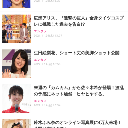
ス圧無段階昇降 360度回転 キャスター付き コンパク
グモニター QD 24.5インチ 1ms FHD 量子ドット 残
2021.11.25(木) 5:30
ト 幅52×奥行58.5×高さ84～96cm テレワーク 在宅
像低減 (3年保証 | 輝点保証 | 日本メーカー)
￥3,731
￥4,139
￥34,980
勤務 ブラック
広瀬アリス、『進撃の巨人』全身タイツコスプ
レに挑戦した過去を告白!?
エンタメ
2021.11.24(水) 13:07
生田絵梨花、ショート丈の美脚ショット公開
エンタメ
2022.1.14(金) 16:56
来週の『カムカム』から佐々木希が登場！波乱
の予感にネット騒然「ヒヤヒヤする」
エンタメ
2022.1.14(金) 15:34
鈴木ふみ奈のオンライン写真展に4万人来場！