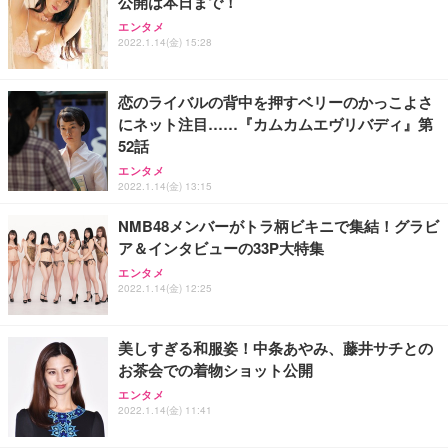
公開は本日まで！
エンタメ
2022.1.14(金) 15:28
恋のライバルの背中を押すベリーのかっこよさ
にネット注目……『カムカムエヴリバディ』第
52話
エンタメ
2022.1.14(金) 13:15
NMB48メンバーがトラ柄ビキニで集結！グラビ
ア＆インタビューの33P大特集
エンタメ
2022.1.14(金) 12:25
美しすぎる和服姿！中条あやみ、藤井サチとの
お茶会での着物ショット公開
エンタメ
2022.1.14(金) 11:41