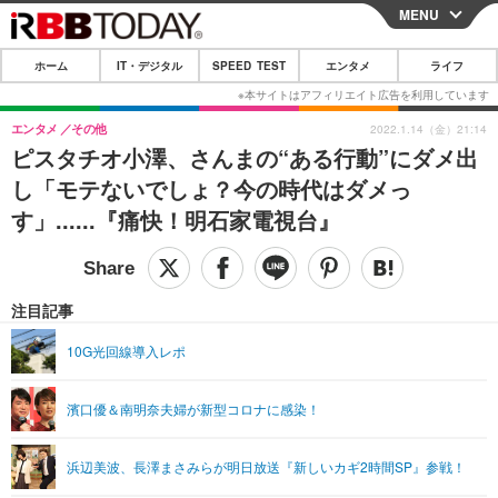
MENU
CLOSE
ホーム
IT・デジタル
SPEED TEST
エンタメ
ライフ
ホーム
IT・デジタル
エンタメ
その他
2022.1.14（金）21:14
ピスタチオ小澤、さんまの“ある行動”にダメ出
IT・デジタルTOP
スマートフォン
SPEED TEST
し「モテないでしょ？今の時代はダメっ
ネタ
ガジェット・ツール
す」......『痛快！明石家電視台』
エンタメ
ショッピング
その他
エンタメTOP
映画・ドラマ
ライフ
韓流・K-POP
韓国・芸能
注目記事
ライフTOP
グルメ
リリース一覧
音楽
スポーツ
10G光回線導入レポ
ペット
ショッピング
プッシュ通知の停止方法
グラビア
ブログ
その他
濱口優＆南明奈夫婦が新型コロナに感染！
ショッピング
その他
浜辺美波、長澤まさみらが明日放送『新しいカギ2時間SP』参戦！