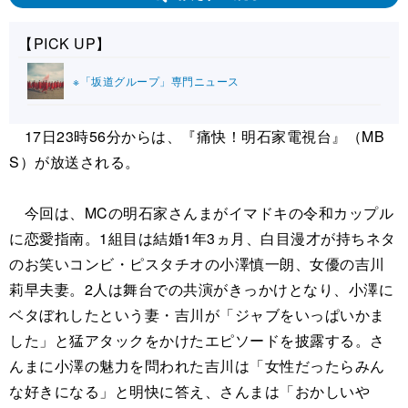
【PICK UP】
※「坂道グループ」専門ニュース
17日23時56分からは、『痛快！明石家電視台』（MB
S）が放送される。
今回は、MCの明石家さんまがイマドキの令和カップル
に恋愛指南。1組目は結婚1年3ヵ月、白目漫才が持ちネタ
のお笑いコンビ・ピスタチオの小澤慎一朗、女優の吉川
莉早夫妻。2人は舞台での共演がきっかけとなり、小澤に
ベタぼれしたという妻・吉川が「ジャブをいっぱいかま
した」と猛アタックをかけたエピソードを披露する。さ
んまに小澤の魅力を問われた吉川は「女性だったらみん
な好きになる」と明快に答え、さんまは「おかしいや