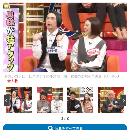
お笑いコンビ・ピスタチオの小澤慎一朗、女優の吉川莉早夫妻（C）MBS
全 6 枚
‹
1
/
2
写真をすべて見る