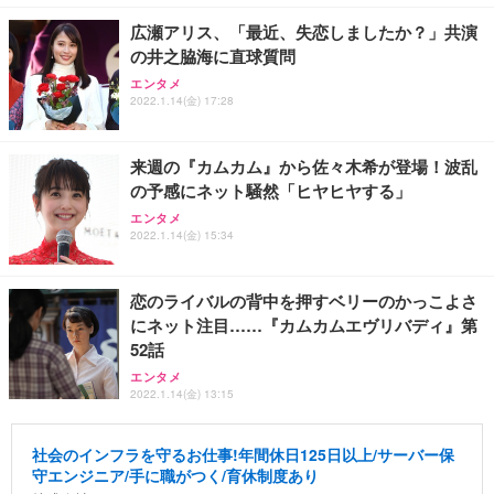
広瀬アリス、「最近、失恋しましたか？」共演
の井之脇海に直球質問
エンタメ
2022.1.14(金) 17:28
来週の『カムカム』から佐々木希が登場！波乱
の予感にネット騒然「ヒヤヒヤする」
エンタメ
2022.1.14(金) 15:34
恋のライバルの背中を押すベリーのかっこよさ
にネット注目……『カムカムエヴリバディ』第
52話
エンタメ
2022.1.14(金) 13:15
社会のインフラを守るお仕事!年間休日125日以上/サーバー保
守エンジニア/手に職がつく/育休制度あり