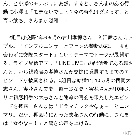
ん」と小澤のモテぶりにあ然。すると、さんまのある行
動に小澤は「モテないでしょ？今の時代はダメっす」と
言い放ち、さんまが恐縮！？
2組目は交際1年6ヵ月の古川孝博さん、入江舞さんカッ
プル。「インフルエンサーとファンの禁断の恋。一度も
会わずに交際スタート」というテーマでトークが展開す
る。ライブ配信アプリ「LINE LIVE」の配信者である舞さ
んと、いち視聴者の孝博さんが交際に発展するまでのエ
ピソードが披露される。3組目は結婚1年10ヵ月の西岡大
志さん、実花さん夫妻。超一途な妻・実花さんが10年ぶ
りに初恋相手の大志さんと運命の再会を果たしたエピソ
ードを披露。さんまは「ドラマチックやなぁ～」とニン
マリ。だが、再会時にとった実花さんの行動に、さんま
は「女やな～！」と驚きの声を上げる。
《KT》