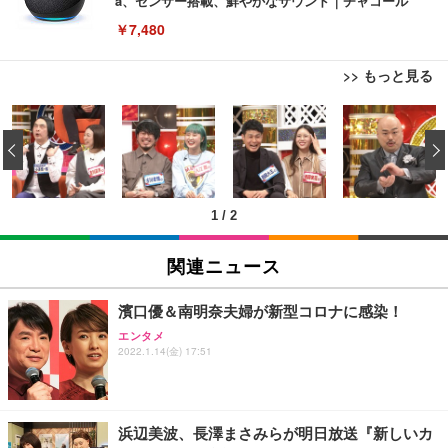
a、センサー搭載、鮮やかなサウンド｜チャコール
￥7,480
>> もっと見る
[EdoErgo] オフィスチェア 椅子 テレワーク 疲れな
EIZO ビジネス向けプレミアムモニター | FlexScan
Amazonベーシック ペットシーツ 薄型 レギュラー 1
い 跳ね上げ式アームレスト コンパクト 約105度ロッ
EV3240X-WT | 31.5型4K UHD・USB Type-C・ホワ
‹
回使い捨て 無香料 ホワイト 300枚
キング pc 事務椅子 360度回転 座面昇降 強化ナイロ
イト
ン樹脂ベース 通気性メッシュ 在宅ワーク H-WY01
￥3,373
￥5,699
￥105,595
(黒網+黒枠+黒足)
1
/
2
EIZO ビジネス向けプレミアムモニター | FlexScan
SIHOO B100 オフィスチェア／デスクチェア メッシ
Amazonベーシック ペットシーツ 厚型 ワイド 42枚
EV2740X-WT | 27.0型4K UHD・USB Type-C・ホワ
ュチェア 人間工学 疲れない ブラック
x2袋(84枚) ホワイト(吸収面:ライトブルー)
関連ニュース
イト
￥27,999
￥3,234
￥109,572
濱口優＆南明奈夫婦が新型コロナに感染！
エンタメ
Sezlife オフィスチェア デスクチェア 疲れない テレ
2022.1.14(金) 17:51
【純正品】27"ゲーミングモニター DualSense 充電
ネオ・ルーライフ ネオ・オムツ L 中型犬用 26枚入
ワーク チェア 強化バックレスト 30度ロッキング機
フック付き（CFI-ZDM1J）
り 単品
能 人間工学 椅子 腰サポート 90度跳ね上げ式アーム
レスト 3Dヘッドレスト ハンガー付き 高反発クッシ
￥49,979
￥1,800
￥7,680
ョン PCチェア 通気性メッシュ ゲーミング/勉強/事
浜辺美波、長澤まさみらが明日放送『新しいカ
務用 おしゃれ パソコンチェア (ブラック)