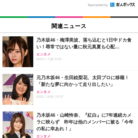
Sponsored by
関連ニュース
乃木坂46・梅澤美波、落ち込むと1日中ドカ食
い！尋常ではない量に秋元真夏も心配…
エンタメ
2022.1.7(金) 6:00
元乃木坂46・生田絵梨花、太田プロに移籍！
「新たな夢に向かって走り出したい」
エンタメ
2022.1.6(木) 15:37
乃木坂46・山崎怜奈、『紅白』に7年連続カメ
ラに映らず 昨年は他のメンバーに被る「今年
の私に幸あれ！」
エンタメ