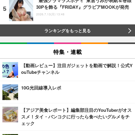
“最強グラマラスボディ”東雲うみが表紙＆巻頭
30Pを飾る『FRIDAY』グラビアMOOKが発売
2026.7.13(月) 13:48
ランキングをもっと見る
特集・連載
【動画レビュー】注目ガジェットを動画で解説！公式Y
ouTubeチャンネル
10G光回線導入レポ
【アジア美食レポート】編集部注目のYouTuberがオス
スメ！タイ・バンコクに行ったら食べたいグルメをチ
ェック