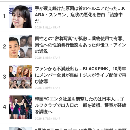
手が震え続けた原因は首のヘルニアだった…K
ARA・スンヨン、症状の悪化を告白「治療中
だ」
2026.8.8(土) 15:47
同性との“密着写真”が拡散…薬物使用で有罪、
男性への性的暴行疑惑もあった俳優ユ・アイン
の近況
2026.8.8(土) 17:47
ファンから不満続出も…BLACKPINK、10周年
にメンバー全員が集結！ジスがライブ配信で再
び謝罪
2026.8.8(土) 17:47
韓国YGエンタ社屋を襲撃したのは日本人…ゴ
ルフクラブで出入口の一部を破損、警察が経緯
を調査へ
2026.8.7(金) 18:47