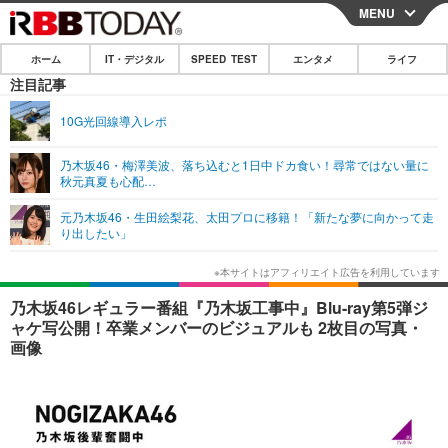
MENU
CLOSE
ホーム
IT・デジタル
SPEED TEST
エンタメ
ライフ
ホーム
注目記事
IT・デジタル
10G光回線導入レポ
IT・デジタルTOP
スマートフォン
SPEED TEST
乃木坂46・梅澤美波、落ち込むと1日中ドカ食い！尋常ではない量に
秋元真夏も心配…
ネタ
ガジェット・ツール
エンタメ
元乃木坂46・生田絵梨花、太田プロに移籍！「新たな夢に向かって走
ショッピング
その他
り出したい」
エンタメTOP
映画・ドラマ
ライフ
韓流・K-POP
韓国・芸能
ライフTOP
グルメ
リリース一覧
乃木坂46レギュラー番組『乃木坂工事中』Blu-ray第5弾ジ
音楽
スポーツ
ペット
ショッピング
ャケ写公開！卒業メンバーのビジュアルも 2枚目の写真・
プッシュ通知の停止方法
画像
グラビア
ブログ
その他
ショッピング
その他