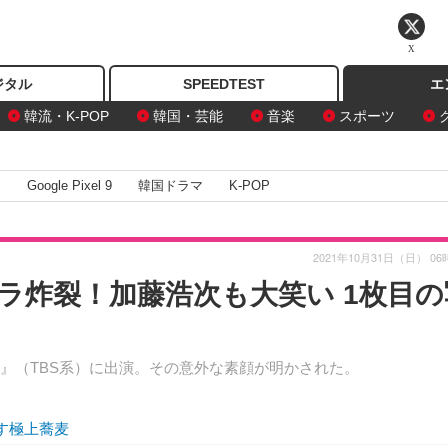
X
ジタル
SPEEDTEST
エ
韓流・K-POP
韓国・芸能
音楽
スポーツ
I
Google Pixel 9
韓国ドラマ
K-POP
2021年10月31日（日） 06
ラ炸裂！加藤浩次も大笑い 1枚目の
』（TBS系）に出演。その意外な素顔が明かされた。
す極上蕎麦