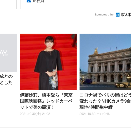
正社員
Sponsored by
成との
とした
伊藤沙莉、橋本愛ら『東京
コロナ禍でパリの街はど
国際映画祭』レッドカーペ
変わった？NHKカメラ9
ットで美の競演！
現地4時間生中継
2021.10.30(土) 21:02
2021.10.30(土) 10:46