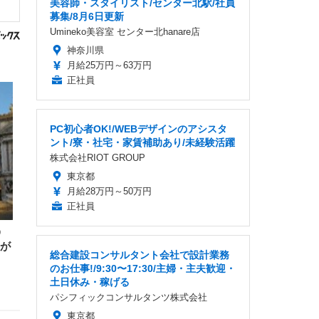
美容師・スタイリスト/センター北駅/社員
募集/8月6日更新
Umineko美容室 センター北hanare店
神奈川県
月給25万円～63万円
正社員
PC初心者OK!/WEBデザインのアシスタ
ント/寮・社宅・家賃補助あり/未経験活躍
株式会社RIOT GROUP
東京都
月給28万円～50万円
正社員
う
台が
総合建設コンサルタント会社で設計業務
のお仕事!/9:30〜17:30/主婦・主夫歓迎・
土日休み・稼げる
パシフィックコンサルタンツ株式会社
東京都