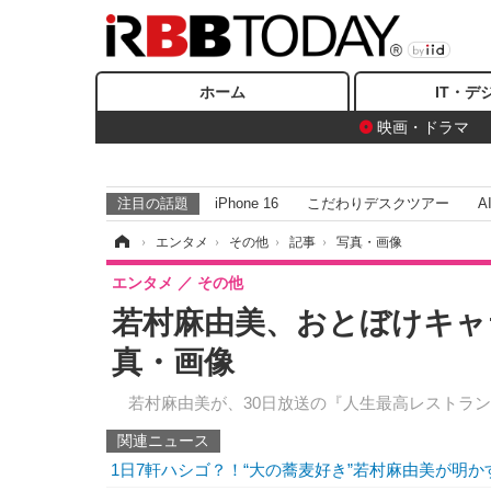
ホーム
IT・デ
映画・ドラマ
注目の話題
iPhone 16
こだわりデスクツアー
A
ホーム
›
エンタメ
›
その他
›
記事
›
写真・画像
エンタメ
その他
若村麻由美、おとぼけキャ
真・画像
若村麻由美が、30日放送の『人生最高レストラン
関連ニュース
1日7軒ハシゴ？！“大の蕎麦好き”若村麻由美が明か