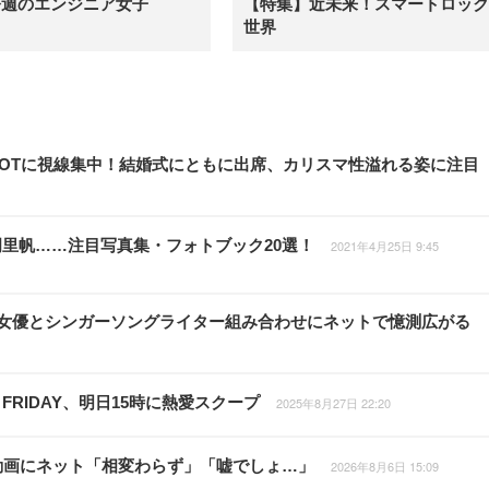
今週のエンジニア女子
【特集】近未来！スマートロック
世界
2SHOTに視線集中！結婚式にともに出席、カリスマ性溢れる姿に注目
岡里帆……注目写真集・フォトブック20選！
2021年4月25日 9:45
大河女優とシンガーソングライター組み合わせにネットで憶測広がる
RIDAY、明日15時に熱愛スクープ
2025年8月27日 22:20
動画にネット「相変わらず」「嘘でしょ…」
2026年8月6日 15:09