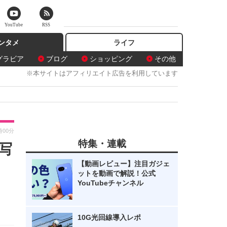
YouTube
RSS
ンタメ
ライフ
グラビア
ブログ
ショッピング
その他
※本サイトはアフィリエイト広告を利用しています
時00分
特集・連載
写
【動画レビュー】注目ガジェ
ットを動画で解説！公式
YouTubeチャンネル
10G光回線導入レポ