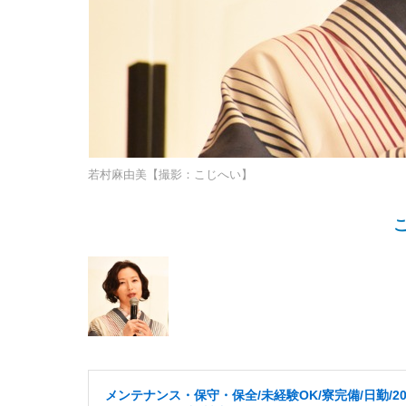
若村麻由美【撮影：こじへい】
メンテナンス・保守・保全/未経験OK/寮完備/日勤/2