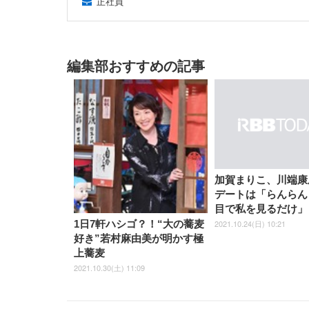
正社員
編集部おすすめの記事
加賀まりこ、川端康
デートは「らんらん
目で私を見るだけ」
2021.10.24(日) 10:21
1日7軒ハシゴ？！“大の蕎麦
好き”若村麻由美が明かす極
上蕎麦
2021.10.30(土) 11:09