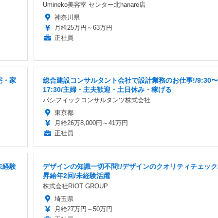
Umineko美容室 センター北hanare店
神奈川県
月給25万円～63万円
正社員
宅・家
総合建設コンサルタント会社で設計業務のお仕事!/9:30〜
17:30/主婦・主夫歓迎・土日休み・稼げる
パシフィックコンサルタンツ株式会社
東京都
月給26万8,000円～41万円
正社員
未経験
デザインの知識一切不問!/デザインのクオリティチェック
昇給年2回/未経験活躍
株式会社RIOT GROUP
埼玉県
月給27万円～50万円