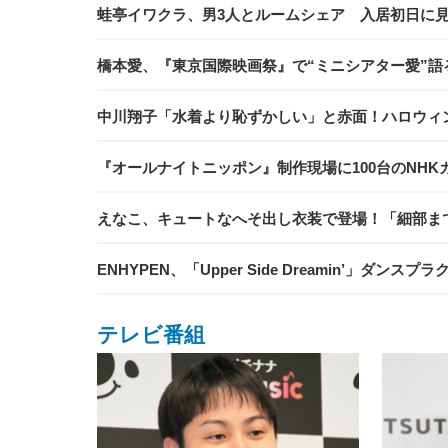
蛙亭イワクラ、男3人とルームシェア 入居初日に
橋本愛、『東京国際映画祭』で“ミニシアター愛”語
中川翔子「水着より恥ずかしい」と赤面！ハロウィ
『オールナイトニッポン』制作現場に100台のNHK
えなこ、キュートなへそ出し衣装で登場！「細部ま
ENHYPEN、「Upper Side Dreamin’」ダンス
テレビ番組