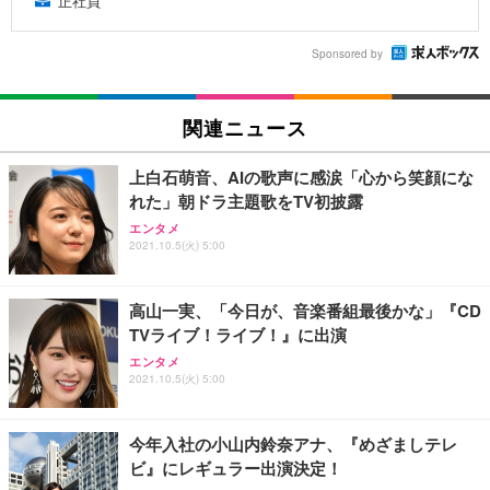
正社員
Sponsored by
関連ニュース
上白石萌音、AIの歌声に感涙「心から笑顔にな
れた」朝ドラ主題歌をTV初披露
エンタメ
2021.10.5(火) 5:00
高山一実、「今日が、音楽番組最後かな」『CD
TVライブ！ライブ！』に出演
エンタメ
2021.10.5(火) 5:00
今年入社の小山内鈴奈アナ、『めざましテレ
ビ』にレギュラー出演決定！