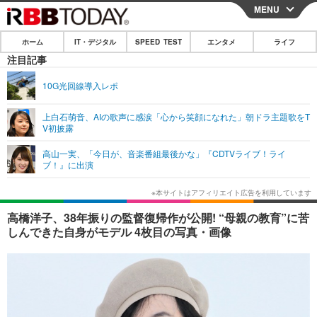
MENU
CLOSE
ホーム
IT・デジタル
SPEED TEST
エンタメ
ライフ
ホーム
注目記事
IT・デジタル
10G光回線導入レポ
IT・デジタルTOP
スマートフォン
SPEED TEST
上白石萌音、AIの歌声に感涙「心から笑顔になれた」朝ドラ主題歌をT
V初披露
ネタ
ガジェット・ツール
エンタメ
高山一実、「今日が、音楽番組最後かな」『CDTVライブ！ライ
ショッピング
その他
ブ！』に出演
エンタメTOP
映画・ドラマ
ライフ
韓流・K-POP
韓国・芸能
ライフTOP
グルメ
リリース一覧
高橋洋子、38年振りの監督復帰作が公開! “母親の教育”に苦
音楽
スポーツ
ペット
ショッピング
しんできた自身がモデル 4枚目の写真・画像
プッシュ通知の停止方法
グラビア
ブログ
その他
ショッピング
その他