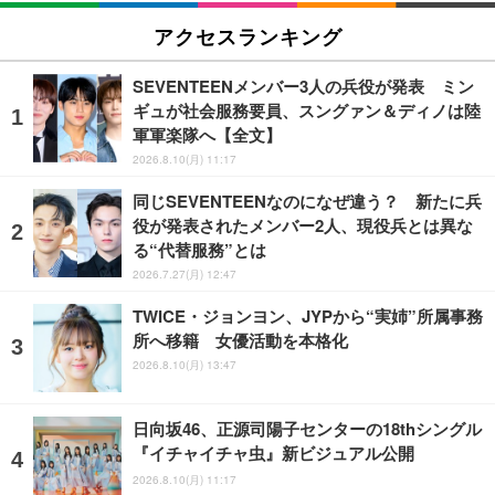
アクセスランキング
SEVENTEENメンバー3人の兵役が発表 ミン
ギュが社会服務要員、スングァン＆ディノは陸
軍軍楽隊へ【全文】
2026.8.10(月) 11:17
同じSEVENTEENなのになぜ違う？ 新たに兵
役が発表されたメンバー2人、現役兵とは異な
る“代替服務”とは
2026.7.27(月) 12:47
TWICE・ジョンヨン、JYPから“実姉”所属事務
所へ移籍 女優活動を本格化
2026.8.10(月) 13:47
日向坂46、正源司陽子センターの18thシングル
『イチャイチャ虫』新ビジュアル公開
2026.8.10(月) 11:17