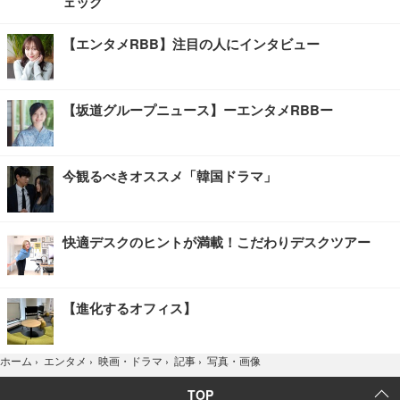
ェック
【エンタメRBB】注目の人にインタビュー
【坂道グループニュース】ーエンタメRBBー
今観るべきオススメ「韓国ドラマ」
快適デスクのヒントが満載！こだわりデスクツアー
【進化するオフィス】
写真・画像
ホーム
›
エンタメ
›
映画・ドラマ
›
記事
›
TOP