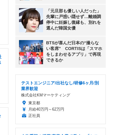
「元旦那も優しい人だった」
先輩に戸惑い隠せず…離婚調
停中に妊娠し復縁も、別れを
選んだ韓国女優
BTSが喜んだ日本の“撮らな
い客席” CORTISは「スマホ
をしまわせるアプリ」で再現
社
できるか
1
テストエンジニア/出社なし/研修6ヶ月/別
業界歓迎
株式会社KMマーケティング
東京都
月給40万円～62万円
合
正社員