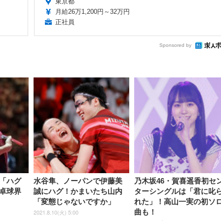
東京都
月給26万1,200円～32万円
正社員
Sponsored by
「ハグ
水谷隼、ノーパンで伊藤美
乃木坂46・賀喜遥香初セ
卓球界
誠にハグ！かまいたち山内
ターシングルは「君に叱
「変態じゃないですか」
れた」！高山一実の初ソ
曲も！
2021.8.10(火) 5:00