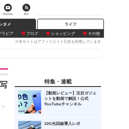
YouTube
RSS
ンタメ
ライフ
グラビア
ブログ
ショッピング
その他
※本サイトはアフィリエイト広告を利用しています
時48分
特集・連載
写
【動画レビュー】注目ガジェ
ットを動画で解説！公式
YouTubeチャンネル
語っ
10G光回線導入レポ