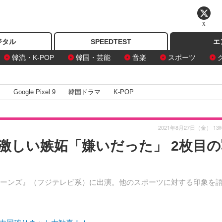
X
ジタル
SPEEDTEST
エ
韓流・K-POP
韓国・芸能
音楽
スポーツ
I
Google Pixel 9
韓国ドラマ
K-POP
2021年8月27日（金） 13
激しい嫉妬「嫌いだった」 2枚目の
ーンズ』（フジテレビ系）に出演。他のスポーツに対する印象を