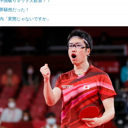
中国破りネット大歓喜！！
界騒然だった！
内「変態じゃないですか」