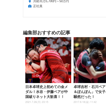
月給31万5,700円～50万円
正社員
編集部おすすめの記事
日本卓球史上初めての金メ
卓球吉村・石川ペア
ダル！水谷・伊藤ペアが中
＆ぽんぽん」で女子
国破りネット大歓喜！！
騒然だった！
2021.7.26(月) 23:15
2017.8.18(金) 11:42