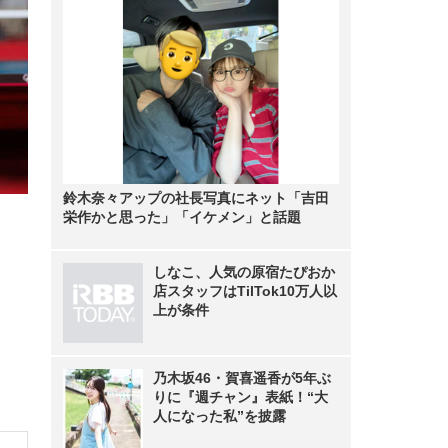
鈴木奈々アップの社長写真にネット「吉田
栄作かと思った」「イケメン」と話題
しなこ、人気の原宿たぴおか
店スタッフはTilTok10万人以
上が条件
乃木坂46・賀喜遥香が5年ぶ
りに『週チャン』表紙！“大
人になった私”を披露