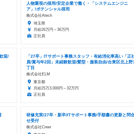
人物重視の採用/安定企業で働く・「システムエンジニ
ア」!ポテンシャル採用
株式会社Atech
埼玉県
月給26万円～36万円
正社員
歓迎/
「27卒」ITサポート事務スタッフ・有給消化率高い「正
員/賞与年2回」未経験歓迎/髪型・服装自由/台東区北上野
丁目
株式会社ELM
東京都
月給25万3,000円～32万円
正社員
援
研修充実/27卒・新卒/ITサポート事務/手順書の更新と問
せ受付
株式会社Creer