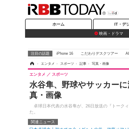
ホーム
IT・デ
映画・ドラマ
注目の話題
iPhone 16
こだわりデスクツアー
A
ホーム
›
エンタメ
›
スポーツ
›
記事
›
写真・画像
エンタメ
スポーツ
水谷隼、野球やサッカーに
真・画像
卓球日本代表の水谷隼が、26日放送の『トークィ
た。
関連ニュース