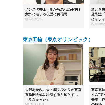
ノンスタ井上、妻から思わぬ不満！
超とき
意外にモテる伝説に黄信号
然号泣
2025年4月12日
にイラ
2025年3月
東京五輪（東京オリンピック）
大沢あかね、夫・劇団ひとりが東京
東京五輪
五輪開会式に出演すると知らず…
イム”ア
「見なかった」
登場！
2022年12月11日
の連続...