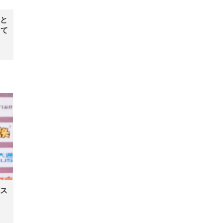
と
って
ス