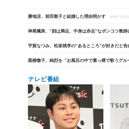
勝地涼、前田敦子と結婚した理由明かす
2019.7.27(土)
神尾楓珠、“顔は満点、中身は赤点”なポンコツ教師
宇賀なつみ、松坂桃李の“あるところ”が好きだと告
黒柳徹子、純烈を「お風呂の中で素っ裸で歌うグル
テレビ番組