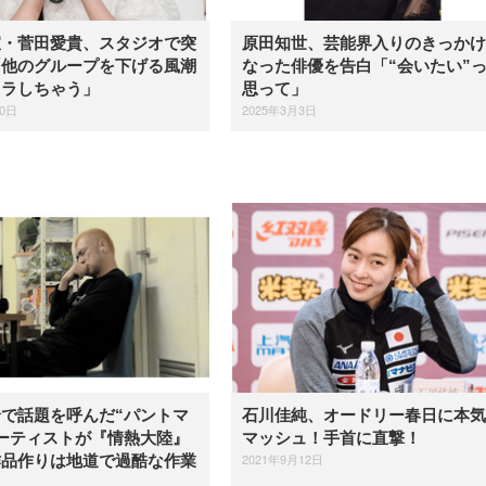
宣・菅田愛貴、スタジオで突
原田知世、芸能界入りのきっかけ
「他のグループを下げる風潮
なった俳優を告白「“会いたい”
イラしちゃう」
思って」
20日
2025年3月3日
で話題を呼んだ“パントマ
石川佳純、オードリー春日に本気
ーティストが『情熱大陸』
マッシュ！手首に直撃！
2021年9月12日
作品作りは地道で過酷な作業