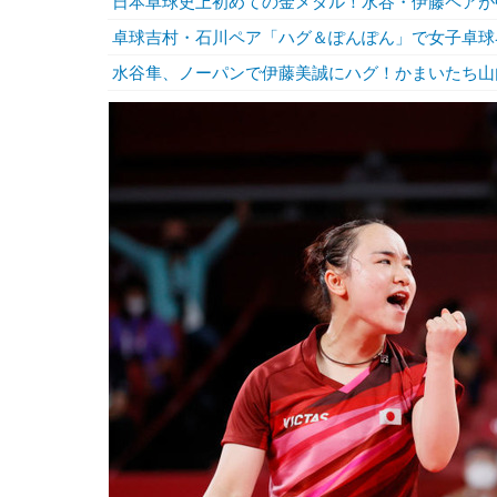
日本卓球史上初めての金メダル！水谷・伊藤ペアが
卓球吉村・石川ペア「ハグ＆ぽんぽん」で女子卓球
水谷隼、ノーパンで伊藤美誠にハグ！かまいたち山