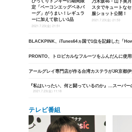
びっくりドンキーの期間限
乃木坂46・山下美
定「ベーコンエッグベネバ
スタでキュートなセ
ーグ」がうまい！レギュラ
服ショット公開！
ーに加えて欲しい1品
2021.7.23(金) 21:53
2021.7.23(金) 21:51
BLACKPINK、iTunes64ヵ国で1位を記録した「How 
PRONTO、トロピカルなフルーツをふんだんに使
アールグレイ専門店が作る台湾カステラがJR京都伊
『私はいったい、何と闘っているのか』…スーパー
2021.7.23(金) 11:18
テレビ番組