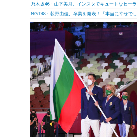
乃木坂46・山下美月、インスタでキュートなセー
NGT48・荻野由佳、卒業を発表！「本当に幸せで