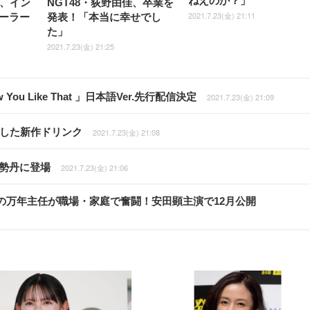
ねえのか？」
月、イン
NGT48・荻野由佳、卒業を
2021.7.23(金) 21:11
ーラー
発表！「本当に幸せでし
た」
2021.7.23(金) 21:25
You Like That 」日本語Ver.先行配信決定
2021.7.23(金) 21:09
用した新作ドリンク
2021.7.23(金) 21:08
勢丹に登場
2021.7.23(金) 21:06
の万年主任が職場・家庭で奮闘！安田顕主演で12月公開