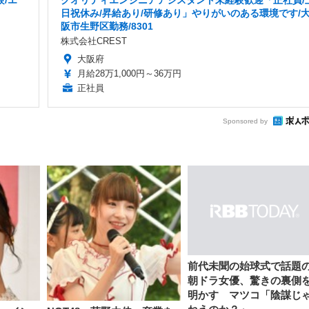
/エ
クオリティエンジニアアシスタント未経験歓迎「正社員/
日祝休み/昇給あり/研修あり」やりがいのある環境です/
阪市生野区勤務/8301
株式会社CREST
大阪府
月給28万1,000円～36万円
正社員
Sponsored by
前代未聞の始球式で話題
朝ドラ女優、驚きの裏側
明かす マツコ「陰謀じ