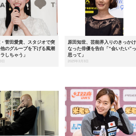
宣・菅田愛貴、スタジオで突
原田知世、芸能界入りのきっかけ
「他のグループを下げる風潮
なった俳優を告白「“会いたい”
イラしちゃう」
思って」
20日
2025年3月3日