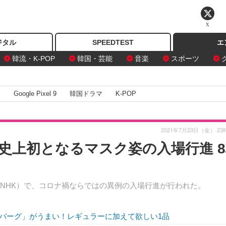
X
ジタル
SPEEDTEST
エ
韓流・K-POP
韓国・芸能
音楽
スポーツ
I
Google Pixel 9
韓国ドラマ
K-POP
2021年7月23日（金） 23
史上初となるマスク姿の入場行進 8
NHK）で、コロナ禍ならではの異例の入場行進が行われた。
バーグ」がうまい！レギュラーに加えて欲しい1品