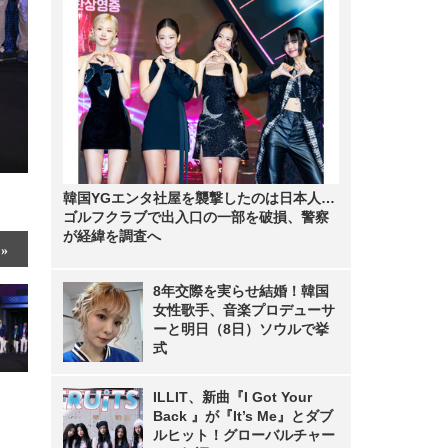
韓国YGエンタ社屋を襲撃したのは日本人…
ゴルフクラブで出入口の一部を破損、警察
が経緯を調査へ
8年交際を実らせ結婚！韓国
女性歌手、音楽プロデューサ
ーと明日（8日）ソウルで挙
式
ILLIT、新曲『I Got Your
Back 』が『It’s Me』とダブ
ルヒット！グローバルチャー