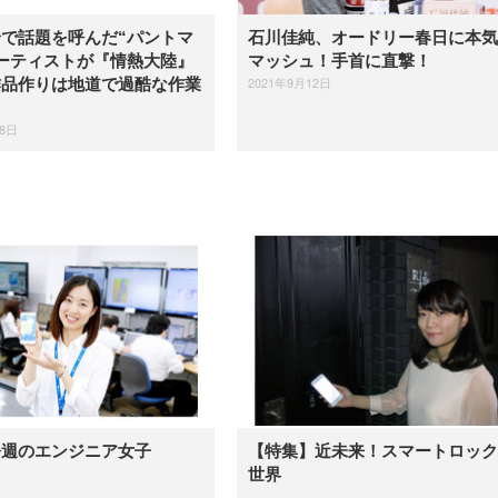
で話題を呼んだ“パントマ
石川佳純、オードリー春日に本気
ーティストが『情熱大陸』
マッシュ！手首に直撃！
2021年9月12日
作品作りは地道で過酷な作業
28日
今週のエンジニア女子
【特集】近未来！スマートロック
世界