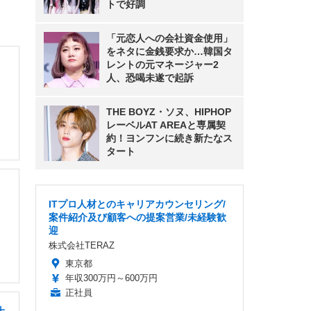
トで好調
「元恋人への会社資金使用」
をネタに金銭要求か…韓国タ
レントの元マネージャー2
人、恐喝未遂で起訴
THE BOYZ・ソヌ、HIPHOP
レーベルAT AREAと専属契
約！ヨンフンに続き新たなス
タート
ITプロ人材とのキャリアカウンセリング/
案件紹介及び顧客への提案営業/未経験歓
迎
株式会社TERAZ
東京都
年収300万円～600万円
正社員