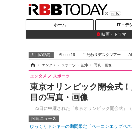
ホーム
IT・デ
映画・ドラマ
注目の話題
iPhone 16
こだわりデスクツアー
A
ホーム
›
エンタメ
›
スポーツ
›
記事
›
写真・画像
エンタメ
スポーツ
東京オリンピック開会式！
目の写真・画像
23日に中継された『東京オリンピック開会式』（
関連ニュース
びっくりドンキーの期間限定「ベーコンエッグベネ