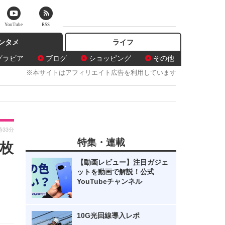
YouTube
RSS
ンタメ
ライフ
グラビア
ブログ
ショッピング
その他
※本サイトはアフィリエイト広告を利用しています
時33分
特集・連載
枚
【動画レビュー】注目ガジェ
ットを動画で解説！公式
YouTubeチャンネル
10G光回線導入レポ