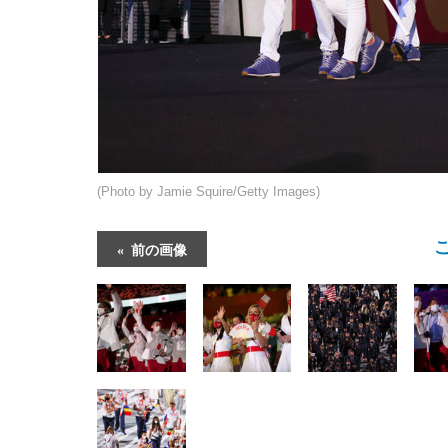
(Photo by Jamie Squire/Getty Images)
前の画像