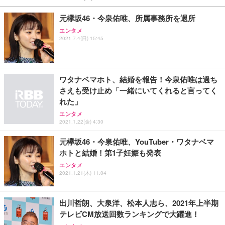
元欅坂46・今泉佑唯、所属事務所を退所
エンタメ
2021.7.4(日) 15:45
ワタナベマホト、結婚を報告！今泉佑唯は過ち
さえも受け止め「一緒にいてくれると言ってく
れた」
エンタメ
2021.1.22(金) 4:30
元欅坂46・今泉佑唯、YouTuber・ワタナベマ
ホトと結婚！第1子妊娠も発表
エンタメ
2021.1.21(木) 11:04
出川哲朗、大泉洋、松本人志ら、2021年上半期
テレビCM放送回数ランキングで大躍進！