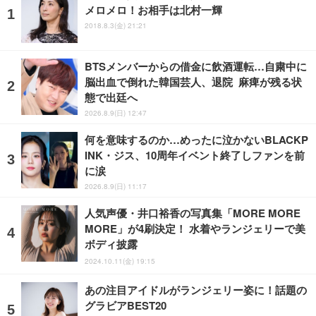
メロメロ！お相手は北村一輝
2018.8.3(金) 21:21
BTSメンバーからの借金に飲酒運転…自粛中に
脳出血で倒れた韓国芸人、退院 麻痺が残る状
態で出廷へ
2026.8.9(日) 12:47
何を意味するのか…めったに泣かないBLACKP
INK・ジス、10周年イベント終了しファンを前
に涙
2026.8.9(日) 11:17
人気声優・井口裕香の写真集「MORE MORE
MORE」が4刷決定！ 水着やランジェリーで美
ボディ披露
2024.10.11(金) 19:15
あの注目アイドルがランジェリー姿に！話題の
グラビアBEST20