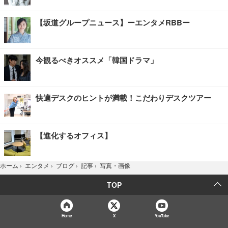
【坂道グループニュース】ーエンタメRBBー
今観るべきオススメ「韓国ドラマ」
快適デスクのヒントが満載！こだわりデスクツアー
【進化するオフィス】
写真・画像
ホーム
›
エンタメ
›
ブログ
›
記事
›
TOP
Home
X
YouTube