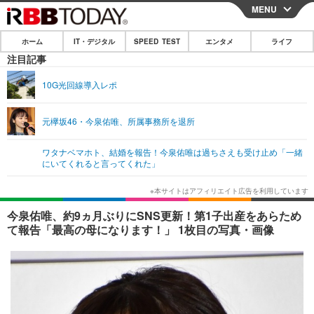
MENU
CLOSE
ホーム
IT・デジタル
SPEED TEST
エンタメ
ライフ
ホーム
注目記事
IT・デジタル
10G光回線導入レポ
IT・デジタルTOP
スマートフォン
SPEED TEST
元欅坂46・今泉佑唯、所属事務所を退所
ネタ
ガジェット・ツール
エンタメ
ワタナベマホト、結婚を報告！今泉佑唯は過ちさえも受け止め「一緒
ショッピング
その他
にいてくれると言ってくれた」
エンタメTOP
映画・ドラマ
ライフ
韓流・K-POP
韓国・芸能
ライフTOP
グルメ
リリース一覧
今泉佑唯、約9ヵ月ぶりにSNS更新！第1子出産をあらため
音楽
スポーツ
ペット
ショッピング
て報告「最高の母になります！」 1枚目の写真・画像
プッシュ通知の停止方法
グラビア
ブログ
その他
ショッピング
その他