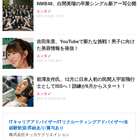
NMB48、白間美瑠の卒業シングル新アー写公開
エンタメ
2021.5.5(水) 13:41
吉田朱里、YouTubeで新たな挑戦！男子に向け
た美容情報を発信！
エンタメ
2021.4.1(木) 8:01
前澤友作氏、12月に日本人初の民間人宇宙飛行
士としてISSへ！訓練が6月からスタート！
エンタメ
2021.5.13(木) 20:05
ITキャリアアドバイザー/ITリクルーティングアドバイザー/未
経験歓迎/昇給あり/賞与あり
株式会社キッカケクリエイション