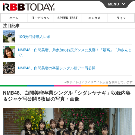
MENU
CLOSE
ホーム
IT・デジタル
SPEED TEST
エンタメ
ライフ
ホーム
注目記事
IT・デジタル
10G光回線導入レポ
IT・デジタルTOP
スマートフォン
SPEED TEST
NMB48・白間美瑠、弟参加のお尻ダンスに反響！「最高」「弟さんま
で」
ネタ
ガジェット・ツール
エンタメ
NMB48、白間美瑠の卒業シングル新アー写公開
ショッピング
その他
エンタメTOP
映画・ドラマ
ライフ
韓流・K-POP
韓国・芸能
ライフTOP
グルメ
リリース一覧
NMB48、白間美瑠卒業シングル「シダレヤナギ」収録内容
音楽
スポーツ
ペット
ショッピング
＆ジャケ写公開 5枚目の写真・画像
プッシュ通知の停止方法
グラビア
ブログ
その他
ショッピング
その他