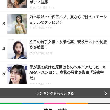
ボディ披露
2024.10.11(金) 19:15
乃木坂46・中西アルノ、夏ならではのエモーシ
ョナルなグラビア！
2026.7.27(月) 22:54
注目の若手女優・糸瀬七葉、現役ラストの制服
姿を披露！
2022.5.23(月) 12:00
手が震え続けた原因は首のヘルニアだった…K
ARA・スンヨン、症状の悪化を告白「治療中
だ」
2026.8.8(土) 15:47
ランキングをもっと見る