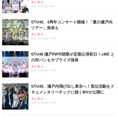
エンタメ
2021.4.21(水) 9:56
STU48、4周年コンサート開催！「夏の瀬戸内
ツアー」発表も
エンタメ
2021.3.14(日) 13:49
STU48 瀬戸内PR部隊が定期公演初日！≠ME と
の対バンもサプライズ発表
エンタメ
2021.2.24(水) 11:00
STU48、瀬戸内飛び出し東京へ！宣伝活動をド
キュメンタリーチックに描くMVが公開に
エンタメ
2021.2.16(火) 15:38