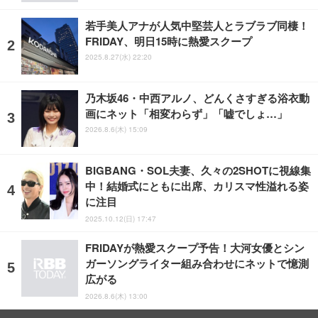
若手美人アナが人気中堅芸人とラブラブ同棲！
FRIDAY、明日15時に熱愛スクープ
2025.8.27(水) 22:20
乃木坂46・中西アルノ、どんくさすぎる浴衣動
画にネット「相変わらず」「嘘でしょ…」
2026.8.6(木) 15:09
BIGBANG・SOL夫妻、久々の2SHOTに視線集
中！結婚式にともに出席、カリスマ性溢れる姿
に注目
2025.10.12(日) 17:47
FRIDAYが熱愛スクープ予告！大河女優とシン
ガーソングライター組み合わせにネットで憶測
広がる
2026.8.6(木) 13:00