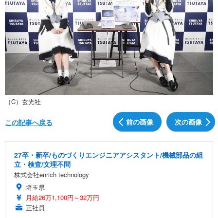
（C）玄光社
前の画像
次の画像
この記事へ戻る
27卒・新卒/ものづくりエンジニアアシスタント/機械部品の組
立・検査/文理不問
株式会社enrich technology
埼玉県
月給26万1,100円～32万円
正社員