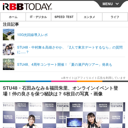
MENU
CLOSE
ホーム
IT・デジタル
SPEED TEST
エンタメ
ライフ
ホーム
注目記事
IT・デジタル
10G光回線導入レポ
IT・デジタルTOP
スマートフォン
SPEED TEST
STU48・中村舞＆高雄さやか、「2人で東京デートするなら」の質問
に......？
ネタ
ガジェット・ツール
エンタメ
STU48、4周年コンサート開催！「夏の瀬戸内ツアー」発表も
ショッピング
その他
エンタメTOP
映画・ドラマ
ライフ
韓流・K-POP
韓国・芸能
ライフTOP
グルメ
リリース一覧
STU48・石田みなみ＆福田朱里、オンラインイベント登
音楽
スポーツ
ペット
ショッピング
場！仲の良さを保つ秘訣は？ 6枚目の写真・画像
プッシュ通知の停止方法
グラビア
ブログ
その他
ショッピング
その他