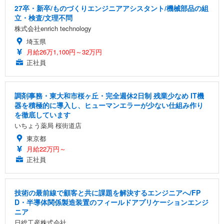
27卒・新卒/ものづくりエンジニアアシスタント/機械部品の組
立・検査/文理不問
株式会社enrich technology
埼玉県
月給26万1,100円～32万円
正社員
調剤事務・東大和市桜ヶ丘・完全週休2日制 残業少なめ IT機
器を積極的に導入し、ヒューマンエラーが少ない仕組み作り
を徹底しています
いちょう薬局 桜街道店
東京都
月給22万円～
正社員
技術の最前線で顧客と共に課題を解決するエンジニアへ/FP
D・半導体関係製造装置のフィールドアプリケーションエンジ
ニア
日総工産株式会社