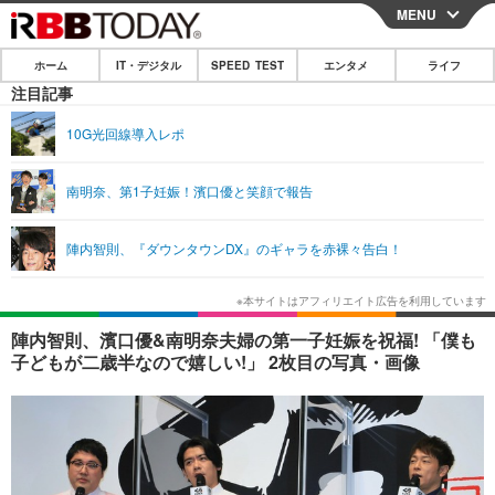
MENU
CLOSE
ホーム
IT・デジタル
SPEED TEST
エンタメ
ライフ
ホーム
注目記事
IT・デジタル
10G光回線導入レポ
IT・デジタルTOP
スマートフォン
SPEED TEST
南明奈、第1子妊娠！濱口優と笑顔で報告
ネタ
ガジェット・ツール
エンタメ
陣内智則、『ダウンタウンDX』のギャラを赤裸々告白！
ショッピング
その他
エンタメTOP
映画・ドラマ
ライフ
韓流・K-POP
韓国・芸能
ライフTOP
グルメ
リリース一覧
陣内智則、濱口優&南明奈夫婦の第一子妊娠を祝福! 「僕も
音楽
スポーツ
ペット
ショッピング
子どもが二歳半なので嬉しい!」 2枚目の写真・画像
プッシュ通知の停止方法
グラビア
ブログ
その他
ショッピング
その他