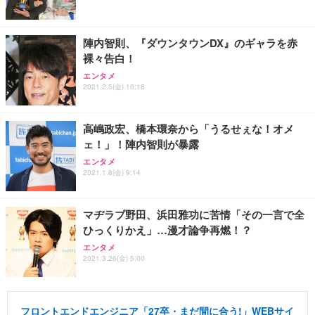
陣内智則、『ダウンタウンDX』のギャラを赤
裸々告白！
エンタメ
2021.2.5(金) 10:18
高嶋政宏、橋本環奈から「うるせぇな！オメ
ェ！」！陣内智則が暴露
エンタメ
2021.1.8(金) 9:14
マヂラブ野田、浜田雅功に苦情「その一言で全
ひっくりかえ」…漫才論争再燃！？
エンタメ
2021.3.26(金) 5:00
フロントエンドエンジニア「27卒・まだ間に合う!」WEBサイ