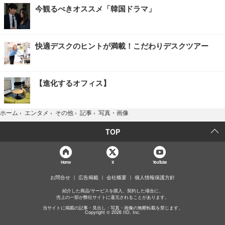
今観るべきオススメ「韓国ドラマ」
快適デスクのヒントが満載！こだわりデスクツアー
【進化するオフィス】
写真・画像
ホーム
›
エンタメ
›
その他
›
記事
›
TOP
Home
X
YouTube
お問合せ
広告掲載
会社概要
個人情報保護方針
紹介した商品/サービスを購入、契約した場合に、
売上の一部が弊社サイトに還元されることがあります。
当サイトに掲載の記事・見出し・写真・画像の無断転載を禁じます。
Copyright © 2026 IID, Inc.