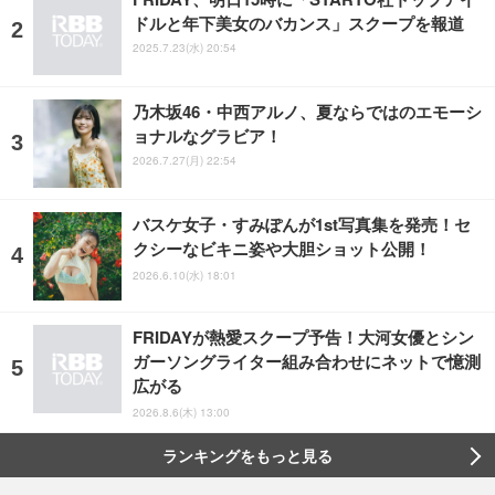
ドルと年下美女のバカンス」スクープを報道
2025.7.23(水) 20:54
乃木坂46・中西アルノ、夏ならではのエモーシ
ョナルなグラビア！
2026.7.27(月) 22:54
バスケ女子・すみぽんが1st写真集を発売！セ
クシーなビキニ姿や大胆ショット公開！
2026.6.10(水) 18:01
FRIDAYが熱愛スクープ予告！大河女優とシン
ガーソングライター組み合わせにネットで憶測
広がる
2026.8.6(木) 13:00
ランキングをもっと見る