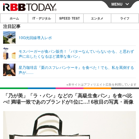
MENU
CLOSE
ホーム
IT・デジタル
SPEED TEST
エンタメ
ライフ
ホーム
注目記事
IT・デジタル
10G光回線導入レポ
IT・デジタルTOP
スマートフォン
SPEED TEST
モスバーガーが食パン販売！「バターなんていらないかも、と思わず
声に出したくなるほど濃厚な食パン」
ネタ
ガジェット・ツール
エンタメ
星乃珈琲店『栗のスフレパンケーキ』を食ベた！でも、私を罵倒する
ショッピング
その他
声が……
エンタメTOP
映画・ドラマ
ライフ
韓流・K-POP
韓国・芸能
ライフTOP
グルメ
リリース一覧
「乃が美」「ラ・パン」などの「高級生食パン」を食べ比
音楽
スポーツ
ペット
ショッピング
べ! 満場一致であのブランドが1位に…! 6枚目の写真・画像
プッシュ通知の停止方法
グラビア
ブログ
その他
ショッピング
その他