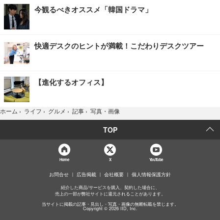
今観るべきオススメ「韓国ドラマ」
快適デスクのヒントが満載！こだわりデスクツアー
【進化するオフィス】
写真・画像
ホーム
›
ライフ
›
グルメ
›
記事
›
TOP
Home
X
YouTube
お問合せ
広告掲載
会社概要
個人情報保護方針
紹介した商品/サービスを購入、契約した場合に、
売上の一部が弊社サイトに還元されることがあります。
当サイトに掲載の記事・見出し・写真・画像の無断転載を禁じます。
Copyright © 2026 IID, Inc.