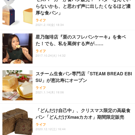
らないかも、と思わず声に出したくなるほど濃
厚な食パン」
ライフ
2021.2.19(金) 18:34
星乃珈琲店『栗のスフレパンケーキ』を食ベ
た！でも、私を罵倒する声が……
ライフ
2017.10.24(火) 14:32
スチーム生食パン専門店「STEAM BREAD EBI
SU」が恵比寿にオープン
ライフ
2021.1.14(木) 19:06
「どんだけ自己中」、クリスマス限定の高級食
パン「どんだけXmasカカオ」期間限定販売
ライフ
2020.12.12(土) 16:44