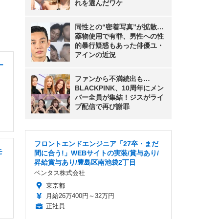
れを選んだワケ
同性との“密着写真”が拡散…
薬物使用で有罪、男性への性
的暴行疑惑もあった俳優ユ・
アインの近況
ー
ファンから不満続出も…
BLACKPINK、10周年にメン
バー全員が集結！ジスがライ
ブ配信で再び謝罪
フロントエンドエンジニア「27卒・まだ
モ
間に合う!」WEBサイトの実装/賞与あり/
昇給賞与あり/豊島区南池袋2丁目
ベンタス株式会社
東京都
月給26万400円～32万円
正社員