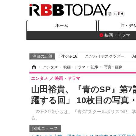
ホーム
IT・デ
映画・ドラマ
注目の話題
iPhone 16
こだわりデスクツアー
A
ホーム
›
エンタメ
›
映画・ドラマ
›
記事
›
写真・画像
エンタメ
映画・ドラマ
山田裕貴、『青のSP』第
躍する回」 10枚目の写真
23日21時からは、『青の“スクールポリス”SP
る。
関連ニュース