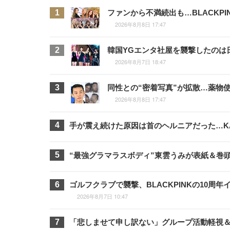
ファンから不満続出も…BLACKP
2026年8月8日 17:47
韓国YGエンタ社屋を襲撃したのは
2026年8月7日 18:47
同性との“密着写真”が拡散…薬物
2026年8月8日 17:47
手が震え続けた原因は首のヘルニアだった…K
“最強グラマラスボディ”東雲うみが表紙＆巻頭3
ゴルフクラブで襲撃、BLACKPINKの10
2026年8月7日 10:47
「悲しませて申し訳ない」グループ活動軽視＆フ