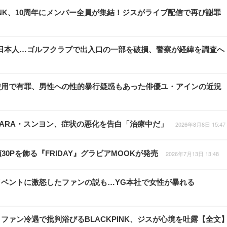
INK、10周年にメンバー全員が集結！ジスがライブ配信で再び謝罪
日本人…ゴルフクラブで出入口の一部を破損、警察が経緯を調査へ
使用で有罪、男性への性的暴行疑惑もあった俳優ユ・アインの近況
ARA・スンヨン、症状の悪化を告白「治療中だ」
2026年8月8日 15:47
0Pを飾る『FRIDAY』グラビアMOOKが発売
2026年7月13日 13:48
周年イベントに激怒したファンの説も…YG本社で女性が暴れる
ァン冷遇で批判浴びるBLACKPINK、ジスが心境を吐露【全文