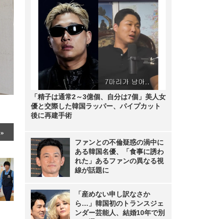
「精子は通常2～3億個、自分は7個」美人女
優と交際した韓国ラッパー、パイプカット
後に再建手術
ファンとの不倫疑惑の渦中に
ある韓国名優、「食事に誘わ
れた」あるファンの異なる視
線が話題に
「産めない申し訳なさか
ら…」韓国初のトランスジェ
ンダー芸能人、結婚10年で別