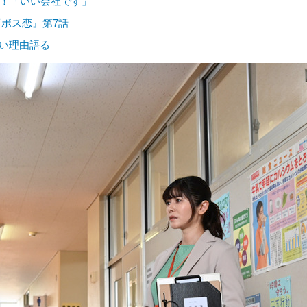
金！「いい会社です」
.『ボス恋』第7話
い理由語る