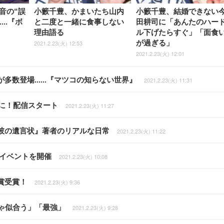
音の“誤
小籔千豊、かまいたち山内
小籔千豊、結婚できない
...『ボ
と二度と一緒に食事しない
田耕司に「あんたのハー
理由語る
ル下げたらすぐ」「面食
が過ぎる」
2021.2.23(火) 12:53
2021.2.23(火) 12:01
数登場......『マツコの知らない世界』
2021.2.23(火) 11:31
グに！配信スタート
2021.2.23(火) 11:27
彼の遺言状』著者のリアルな日常
2021.2.23(火) 11:22
夜祭イベントを開催
2021.2.23(火) 10:08
賞受賞！
2021.2.23(火) 9:36
ゃ似合う」「最強」
2021.2.23(火) 9:28