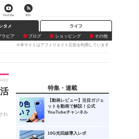
YouTube
RSS
ンタメ
ライフ
グラビア
ブログ
ショッピング
その他
※本サイトはアフィリエイト広告を利用しています
時48分
特集・連載
て活
【動画レビュー】注目ガジェ
ットを動画で解説！公式
YouTubeチャンネル
され
10G光回線導入レポ