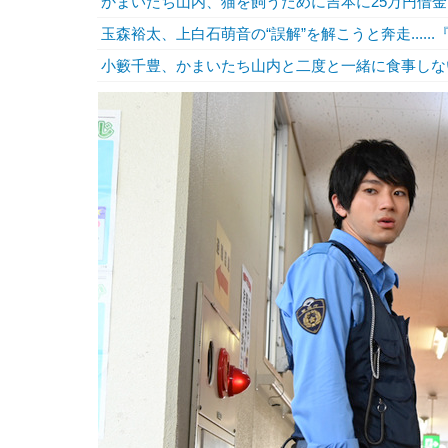
かまいたち山内、猫を飼うために吉本に25万円借
玉森裕太、上白石萌音の“誤解”を解こうと奔走.....
小籔千豊、かまいたち山内と二度と一緒に食事しな