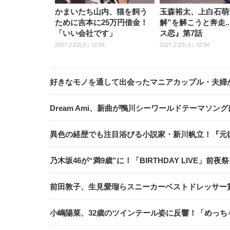
かまいたち山内、猫を飼う
玉森裕太、上白石萌
ために吉本に25万円借金！
解”を解こうと奔走...
「いい会社です」
ス恋』第7話
2021.2.23(火) 12:56
2021.2.23(火) 12:54
好きなモノを通して出会ったマニアカップル・夫婦が多
Dream Ami、新曲が鴨川シーワールドテーマソン
異色の経歴でも注目浴びる小説家・新川帆立！『元
乃木坂46が“満9歳”に！「BIRTHDAY LIVE」前
前田敦子、生見愛瑠らスニーカーベストドレッサー
小嶋陽菜、32歳のツインテール姿に反響！「めっち