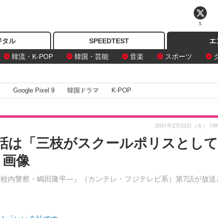
X
ジタル
SPEEDTEST
エ
韓流・K-POP
韓国・芸能
音楽
スポーツ
I
Google Pixel 9
韓国ドラマ
K-POP
2021年2月23日（火） 15
7話は「三枝がスクールポリスとし
・画像
―学校内警察・嶋田隆平―』（カンテレ・フジテレビ系）第7話が放送