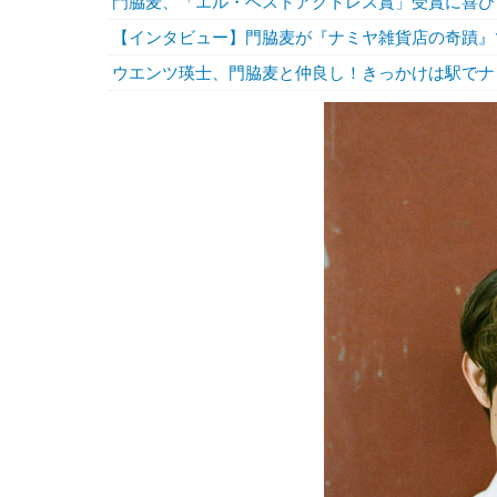
門脇麦、「エル・ベストアクトレス賞」受賞に喜び
【インタビュー】門脇麦が『ナミヤ雑貨店の奇蹟』
ウエンツ瑛士、門脇麦と仲良し！きっかけは駅でナ