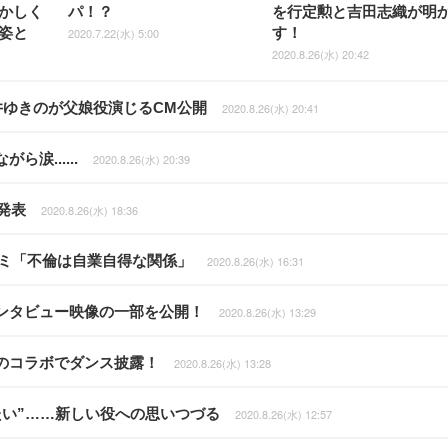
かしく
パ！？
を行定勲と吉田志織が明
姿と
す！
2020.7.22(水) 5:00
2020.8.26(水) 20:42
岸井ゆきのが父娘役演じるCM公開
2020.8.26(水) 20:41
......
2020.8.26(水) 20:39
発表
2020.8.26(水) 18:36
コミ「不倫は自業自得な関係」
2020.8.26(水) 16:31
ンタビュー映像の一部を公開！
2020.8.26(水) 13:29
のコラボでダンス披露！
2020.8.26(水) 13:28
たい”……新しい役への思いつづる
2020.8.26(水) 12:57