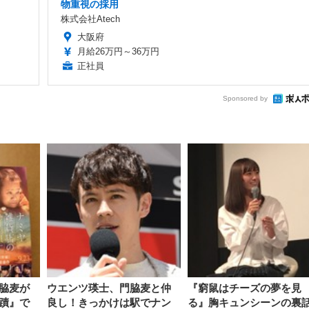
物重視の採用
株式会社Atech
大阪府
月給26万円～36万円
正社員
Sponsored by
脇麦が
ウエンツ瑛士、門脇麦と仲
『窮鼠はチーズの夢を見
蹟』で
良し！きっかけは駅でナン
る』胸キュンシーンの裏