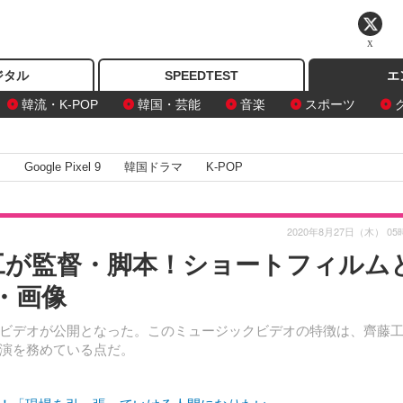
X
ジタル
SPEEDTEST
エ
韓流・K-POP
韓国・芸能
音楽
スポーツ
I
Google Pixel 9
韓国ドラマ
K-POP
2020年8月27日（木） 05
工が監督・脚本！ショートフィルム
・画像
ビデオが公開となった。このミュージックビデオの特徴は、齊藤
演を務めている点だ。