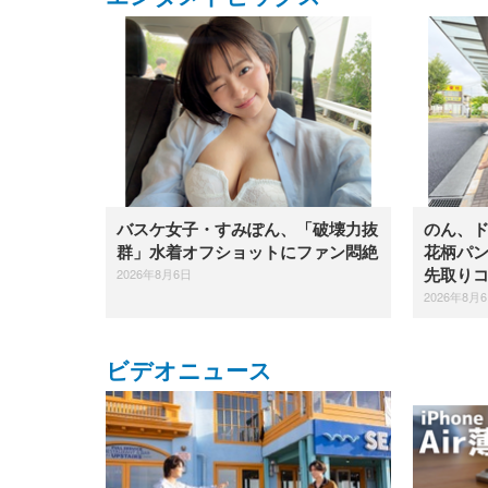
バスケ女子・すみぽん、「破壊力抜
のん、
群」水着オフショットにファン悶絶
花柄パ
2026年8月6日
先取り
2026年8月
ビデオニュース