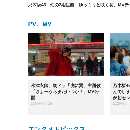
乃木坂46、幻の2期生曲「ゆっくりと咲く花」MV
PV、MV
米津玄師、朝ドラ「虎に翼」主題歌
乃木坂4
「さよーならまたいつか！」MV公
んでしま
開
が初セ
2024年4月12日
2023年8月
エンタメトピックス