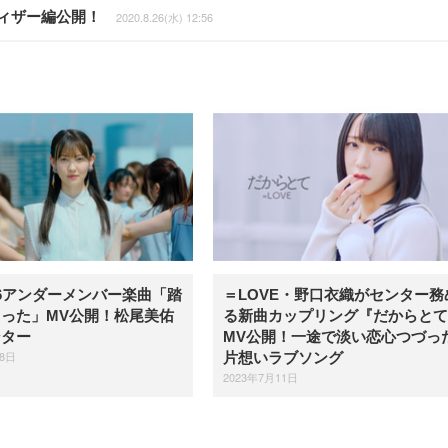
ティザー編公開！
2020.8.26(水) 12:56
6アンダーメンバー楽曲「踏
＝LOVE・野口衣織がセンター務
った」MV公開！松尾美佑
る新曲カップリング『だからとて
ンター
MV公開！一途で淡い恋心つづっ
18日
片想いラブソング
2023年7月11日