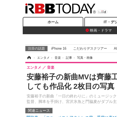
ホーム
IT・デ
映画・ドラマ
注目の話題
iPhone 16
こだわりデスクツアー
A
ホーム
›
エンタメ
›
音楽
›
記事
›
写真・画像
エンタメ
音楽
安藤裕子の新曲MVは齊藤
しても作品化 2枚目の写真
安藤裕子の新曲「一日の終わりに」のミュージック
監督、脚本を手掛け、宮沢氷魚と門脇麦がダブル主
関連ニュース