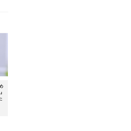
め
』
た