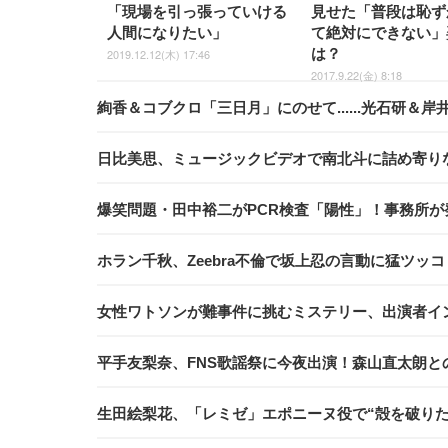
「現場を引っ張っていける
見せた「普段は恥ず
人間になりたい」
て絶対にできない」
は？
2019.12.12(木) 17:46
2017.9.22(金) 8:18
絢香＆コブクロ「三日月」にのせて......光石研＆
日比美思、ミュージックビデオで南北斗に詰め寄りながら涙
爆笑問題・田中裕二がPCR検査「陽性」！事務所が
ホラン千秋、Zeebra不倫で坂上忍の言動に猛ツッ
女性ワトソンが難事件に挑むミステリー、出演者イ
平手友梨奈、FNS歌謡祭に今夜出演！森山直太朗と
生田絵梨花、「レミゼ」エポニーヌ役で“殻を破り