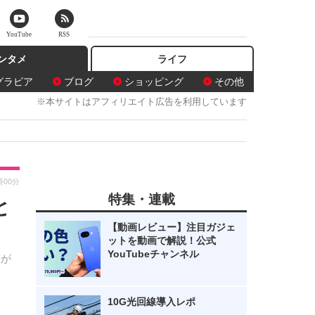
YouTube
RSS
ンタメ
ライフ
グラビア
ブログ
ショッピング
その他
※本サイトはアフィリエイト広告を利用しています
時00分
特集・連載
と
【動画レビュー】注目ガジェ
ットを動画で解説！公式
YouTubeチャンネル
工が
10G光回線導入レポ