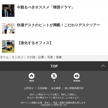
今観るべきオススメ「韓国ドラマ」
快適デスクのヒントが満載！こだわりデスクツアー
【進化するオフィス】
写真・画像
ホーム
›
エンタメ
›
その他
›
記事
›
TOP
Home
X
YouTube
お問合せ
広告掲載
会社概要
個人情報保護方針
紹介した商品/サービスを購入、契約した場合に、
売上の一部が弊社サイトに還元されることがあります。
当サイトに掲載の記事・見出し・写真・画像の無断転載を禁じます。
Copyright © 2026 IID, Inc.