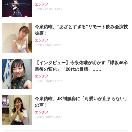
エンタメ
2020.7.31(金) 14:27
今泉佑唯、“あざとすぎる”リモート飲み会演技
披露！
エンタメ
2020.7.26(日) 12:26
【インタビュー】今泉佑唯が明かす「欅坂46卒
業後の変化」「20代の目標」……
エンタメ
2019.8.16(金) 17:45
今泉佑唯、JK制服姿に「可愛いが止まらない」
の声！
エンタメ
2020.7.18(土) 20:59