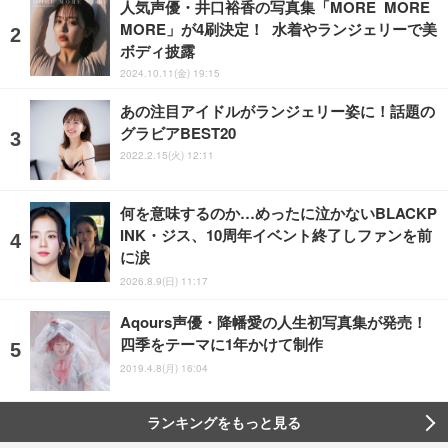
人気声優・井口裕香の写真集「MORE MORE
MORE」が4刷決定！ 水着やランジェリーで美
ボディ披露
2024.10.11(金) 19:15
あの注目アイドルがランジェリー姿に！話題の
グラビアBEST20
2022.2.15(火) 12:11
何を意味するのか…めったに泣かないBLACKP
INK・ジス、10周年イベント終了しファンを前
に涙
2026.8.9(日) 11:17
Aqours声優・降幡愛の人生初写真集が発売！
四季をテーマに1年かけて制作
2019.4.8(月) 16:04
ランキングをもっと見る