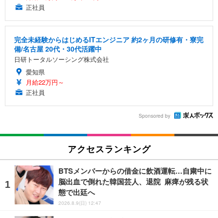
正社員
完全未経験からはじめるITエンジニア 約2ヶ月の研修有・寮完
備/名古屋 20代・30代活躍中
日研トータルソーシング株式会社
愛知県
月給22万円～
正社員
Sponsored by
アクセスランキング
BTSメンバーからの借金に飲酒運転…自粛中に
脳出血で倒れた韓国芸人、退院 麻痺が残る状
態で出廷へ
2026.8.9(日) 12:47