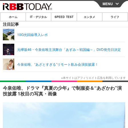
MENU
CLOSE
ホーム
IT・デジタル
SPEED TEST
エンタメ
ライフ
ホーム
注目記事
IT・デジタル
10G光回線導入レポ
IT・デジタルTOP
スマートフォン
SPEED TEST
元欅坂46・今泉佑唯主演舞台「あずみ～戦国編～」DVD発売日決定
ネタ
ガジェット・ツール
エンタメ
今泉佑唯、“あざとすぎる”リモート飲み会演技披露！
ショッピング
その他
エンタメTOP
映画・ドラマ
ライフ
韓流・K-POP
韓国・芸能
ライフTOP
グルメ
リリース一覧
今泉佑唯、ドラマ『真夏の少年』で制服姿＆“あざかわ”演
音楽
スポーツ
ペット
ショッピング
技披露 1枚目の写真・画像
プッシュ通知の停止方法
グラビア
ブログ
その他
ショッピング
その他