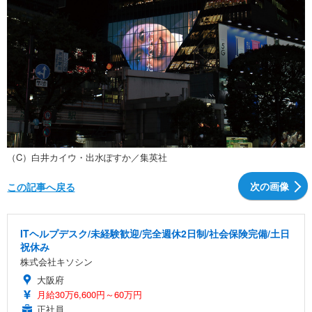
（C）白井カイウ・出水ぽすか／集英社
次の画像
この記事へ戻る
ITヘルプデスク/未経験歓迎/完全週休2日制/社会保険完備/土日
祝休み
株式会社キソシン
大阪府
月給30万6,600円～60万円
正社員