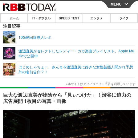
MENU
CLOSE
ホーム
IT・デジタル
SPEED TEST
エンタメ
ライフ
ホーム
注目記事
IT・デジタル
10G光回線導入レポ
IT・デジタルTOP
スマートフォン
SPEED TEST
渡辺直美がセレクトしたレディー・ガガ楽曲プレイリスト、Apple Mu
sicで公開中
ネタ
ガジェット・ツール
エンタメ
はじめしゃちょー、さんま＆渡辺直美に好きな女性芸能人聞かれ予想
ショッピング
その他
外の名前告白？！
エンタメTOP
映画・ドラマ
ライフ
韓流・K-POP
韓国・芸能
ライフTOP
グルメ
リリース一覧
巨大な渡辺直美が物陰から「見ぃつけた」！渋谷に迫力の
音楽
スポーツ
ペット
ショッピング
広告展開 1枚目の写真・画像
プッシュ通知の停止方法
グラビア
ブログ
その他
ショッピング
その他