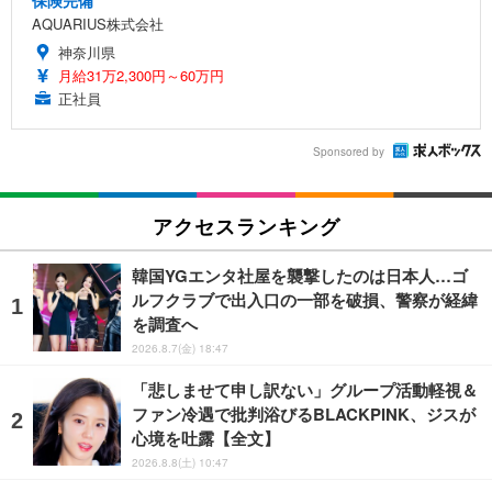
保険完備
AQUARIUS株式会社
神奈川県
月給31万2,300円～60万円
正社員
Sponsored by
アクセスランキング
韓国YGエンタ社屋を襲撃したのは日本人…ゴ
ルフクラブで出入口の一部を破損、警察が経緯
を調査へ
2026.8.7(金) 18:47
「悲しませて申し訳ない」グループ活動軽視＆
ファン冷遇で批判浴びるBLACKPINK、ジスが
心境を吐露【全文】
2026.8.8(土) 10:47