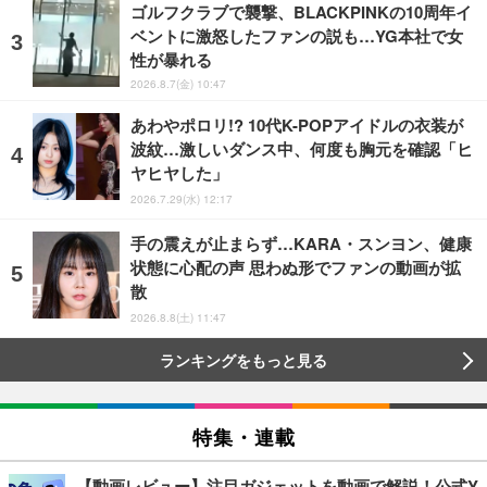
ゴルフクラブで襲撃、BLACKPINKの10周年イ
ベントに激怒したファンの説も…YG本社で女
性が暴れる
2026.8.7(金) 10:47
あわやポロリ!? 10代K-POPアイドルの衣装が
波紋…激しいダンス中、何度も胸元を確認「ヒ
ヤヒヤした」
2026.7.29(水) 12:17
手の震えが止まらず…KARA・スンヨン、健康
状態に心配の声 思わぬ形でファンの動画が拡
散
2026.8.8(土) 11:47
ランキングをもっと見る
特集・連載
【動画レビュー】注目ガジェットを動画で解説！公式Y