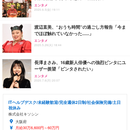
エンタメ
2020.6.5(金) 19:11
渡辺直美、“おうち時間”の過ごし方報告「今ま
でほぼ触れていなかった......」
エンタメ
2020.5.26(火) 18:44
長澤まさみ、16歳新人俳優への強烈ビンタにユ
ーザー羨望「ビンタされたい」
エンタメ
2020.7.6(月) 20:07
ITヘルプデスク/未経験歓迎/完全週休2日制/社会保険完備/土日
祝休み
株式会社キソシン
大阪府
月給30万6,600円～60万円