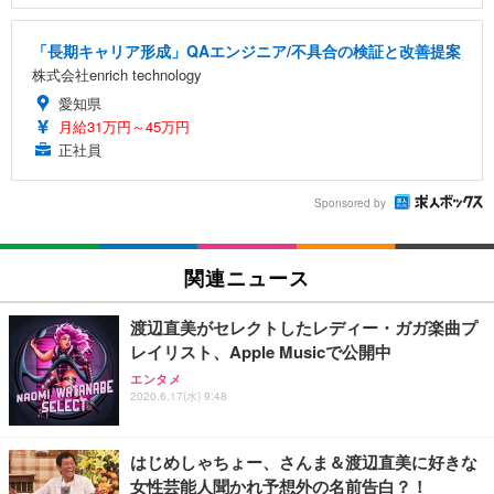
「長期キャリア形成」QAエンジニア/不具合の検証と改善提案
株式会社enrich technology
愛知県
月給31万円～45万円
正社員
Sponsored by
関連ニュース
渡辺直美がセレクトしたレディー・ガガ楽曲プ
レイリスト、Apple Musicで公開中
エンタメ
2020.6.17(水) 9:48
はじめしゃちょー、さんま＆渡辺直美に好きな
女性芸能人聞かれ予想外の名前告白？！