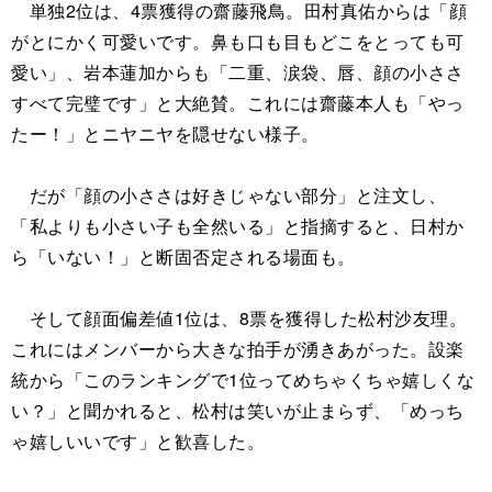
単独2位は、4票獲得の齋藤飛鳥。田村真佑からは「顔
がとにかく可愛いです。鼻も口も目もどこをとっても可
愛い」、岩本蓮加からも「二重、涙袋、唇、顔の小ささ
すべて完璧です」と大絶賛。これには齋藤本人も「やっ
たー！」とニヤニヤを隠せない様子。
だが「顔の小ささは好きじゃない部分」と注文し、
「私よりも小さい子も全然いる」と指摘すると、日村か
ら「いない！」と断固否定される場面も。
そして顔面偏差値1位は、8票を獲得した松村沙友理。
これにはメンバーから大きな拍手が湧きあがった。設楽
統から「このランキングで1位ってめちゃくちゃ嬉しくな
い？」と聞かれると、松村は笑いが止まらず、「めっち
ゃ嬉しいいです」と歓喜した。