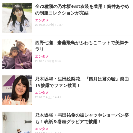
ョン PCチェア 通気性メッシュ ゲーミング/勉強/事
全72種類の乃木坂46の衣装を着用！筒井あやめ
務用 おしゃれ パソコンチェア (ホワイト)
の制服コレクションが完結
ANDWINT オフィスチェア デスクチェア 肘なし メ
【MiniLED/24.5inch/280Hz/FHD】GRAPHT THE S
アイリスオーヤマ ペットシーツ 超厚型 お徳用 レギ
ッシュ 通気性 ランバーサポート付き 腰サポート ガ
HOOTER Gaming Monitor 24” Essential ゲーミン
エンタメ
ュラー 200枚入【Amazon.co.jp限定】
ス圧無段階昇降 360度回転 キャスター付き コンパク
グモニター QD 24.5インチ 1ms FHD 量子ドット 残
2019.9.20(金) 10:37
ト 幅52×奥行58.5×高さ84～96cm テレワーク 在宅
像低減 (3年保証 | 輝点保証 | 日本メーカー)
￥3,731
￥4,139
￥34,980
勤務 ブラック
西野七瀬、齋藤飛鳥がふわもこニットで美脚チ
ラリ
エンタメ
2018.12.9(日) 8:25
乃木坂46・生田絵梨花、『四月は君の嘘』楽曲
TV披露でファン歓喜！
エンタメ
2020.7.4(土) 14:41
乃木坂46・与田祐希の彼シャツやショーパン姿
も！表紙＆巻頭グラビアで披露！
エンタメ