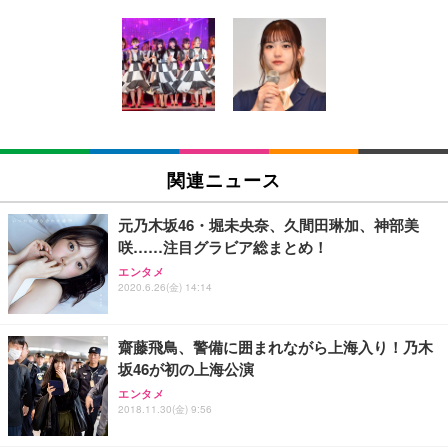
[EdoErgo] オフィスチェア 椅子 テレワーク 疲れな
EIZO ビジネス向けプレミアムモニター | FlexScan
Amazonベーシック ペットシーツ 薄型 レギュラー 1
い 跳ね上げ式アームレスト コンパクト 約105度ロッ
EV3240X-WT | 31.5型4K UHD・USB Type-C・ホワ
回使い捨て 無香料 ホワイト 300枚
キング pc 事務椅子 360度回転 座面昇降 強化ナイロ
イト
ン樹脂ベース 通気性メッシュ 在宅ワーク H-WY01
￥3,373
￥5,699
￥105,595
(黒網+黒枠+黒足)
EIZO ビジネス向けプレミアムモニター | FlexScan
SIHOO B100 オフィスチェア／デスクチェア メッシ
Amazonベーシック ペットシーツ 厚型 ワイド 42枚
EV2740X-WT | 27.0型4K UHD・USB Type-C・ホワ
ュチェア 人間工学 疲れない ブラック
x2袋(84枚) ホワイト(吸収面:ライトブルー)
関連ニュース
イト
￥27,999
￥3,234
￥109,572
元乃木坂46・堀未央奈、久間田琳加、神部美
咲……注目グラビア総まとめ！
Sezlife オフィスチェア デスクチェア 疲れない テレ
【純正品】27"ゲーミングモニター DualSense 充電
ネオ・ルーライフ ネオ・オムツ L 中型犬用 26枚入
エンタメ
ワーク チェア 強化バックレスト 30度ロッキング機
2020.6.26(金) 14:14
フック付き（CFI-ZDM1J）
り 単品
能 人間工学 椅子 腰サポート 90度跳ね上げ式アーム
レスト 3Dヘッドレスト ハンガー付き 高反発クッシ
￥49,979
￥1,800
￥7,680
ョン PCチェア 通気性メッシュ ゲーミング/勉強/事
齋藤飛鳥、警備に囲まれながら上海入り！乃木
務用 おしゃれ パソコンチェア (ブラック)
坂46が初の上海公演
Sezlife オフィスチェア デスクチェア 疲れない テレ
【整備済み品】Dell E2724HS 27インチ 液晶モニタ
Smart Basic(スマートベーシック) 【Amazon.co.jp
エンタメ
ワーク チェア 強化バックレスト 30度ロッキング機
ー フルHD（1920×1080）VA 非光沢 HDMI/DisplayP
限定】 Smart Basic アイリスオーヤマ ペットシーツ
2018.11.30(金) 9:56
能 人間工学 椅子 腰サポート 90度跳ね上げ式アーム
ort/VGA スピーカー内蔵 高さ調整 スイベル VESA対
超厚型 お徳用 ワイド 100枚入 (x 1) (ケース販売)
レスト 3Dヘッドレスト ハンガー付き 高反発クッシ
応 ComfortView ビジネス向け
￥7,680
￥15,800
￥3,670