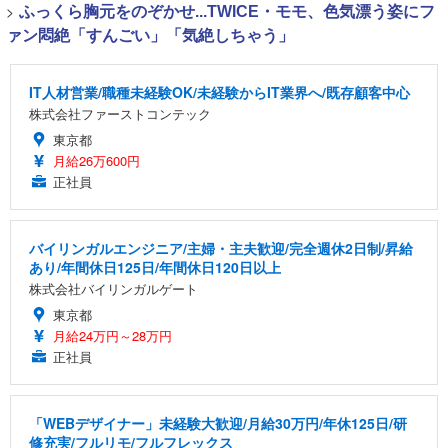
>
ふっくら胸元をのぞかせ...TWICE・モモ、色気漂う姿にフ
ァン悶絶「すんごい」「気絶しちゃう」
IT人材営業/職種未経験OK/未経験からIT業界へ/既存顧客中心
株式会社ファーストコンテック
東京都
月給26万600円
正社員
バイリンガルエンジニア/主婦・主夫歓迎/完全週休2日制/昇給
あり/年間休日125日/年間休日120日以上
株式会社バイリンガルゲート
東京都
月給24万円～28万円
正社員
「WEBデザイナー」未経験大歓迎/月給30万円/年休125日/研
修充実/フルリモ/フルフレックス