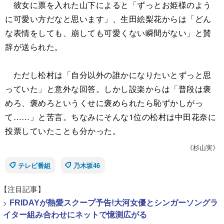
彼女に票を入れた山下によると「ずっとお姫様のよう
に可愛い方だなと思います」、生田絵梨花からは「どん
な表情をしても、崩しても可愛くない瞬間がない」と賛
辞が送られた。
ただし松村は「自分以外の誰かになりたいとずっと思
っていた」と意外な回答。しかし設楽からは「普段は褒
めろ、褒めろというくせに褒められたら恥ずかしがっ
て……」と苦言。ちなみにそんな1位の松村は中田花奈に
投票していたことも分かった。
《杉山実》
テレビ番組
乃木坂46
【注目記事】
>
FRIDAYが熱愛スクープ予告!大河女優とシンガーソングラ
イター組み合わせにネットで憶測広がる