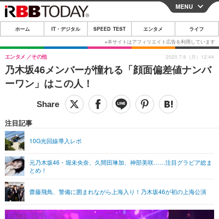
MENU
CLOSE
ホーム
IT・デジタル
SPEED TEST
エンタメ
ライフ
ホーム
IT・デジタル
エンタメ
その他
2020.7.6（月）12:44
乃木坂46メンバーが憧れる「顔面偏差値ナンバ
IT・デジタルTOP
スマートフォン
SPEED TEST
ーワン」はこの人！
ネタ
ガジェット・ツール
エンタメ
ショッピング
その他
エンタメTOP
映画・ドラマ
ライフ
注目記事
韓流・K-POP
韓国・芸能
ライフTOP
グルメ
リリース一覧
10G光回線導入レポ
音楽
スポーツ
ペット
ショッピング
プッシュ通知の停止方法
元乃木坂46・堀未央奈、久間田琳加、神部美咲……注目グラビア総ま
とめ！
グラビア
ブログ
その他
ショッピング
その他
齋藤飛鳥、警備に囲まれながら上海入り！乃木坂46が初の上海公演