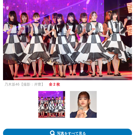
乃木坂46【撮影：岸豊】
全 2 枚
写真をすべて見る