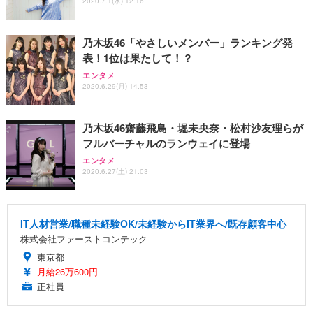
2020.7.1(水) 12:16
乃木坂46「やさしいメンバー」ランキング発
表！1位は果たして！？
エンタメ
2020.6.29(月) 14:53
乃木坂46齋藤飛鳥・堀未央奈・松村沙友理らが
フルバーチャルのランウェイに登場
エンタメ
2020.6.27(土) 21:03
IT人材営業/職種未経験OK/未経験からIT業界へ/既存顧客中心
株式会社ファーストコンテック
東京都
月給26万600円
正社員