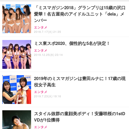
「ミスマガジン2018」グランプリは15歳の沢口
愛華！名古屋発のアイドルユニット「dela」メ
ンバー
エンタメ
2018.7.17(火) 21:35
ミス東スポ2020、個性的な5名が決定！
エンタメ
2019.12.25(水) 23:14
2019年のミスマガジンは豊田ルナに！17歳の現
役女子高生
エンタメ
2019.7.23(火) 19:16
スタイル抜群の童顔美ボディ！安藤咲桜の1stD
VDが1位獲得
エンタメ