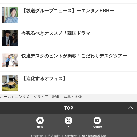
【坂道グループニュース】ーエンタメRBBー
今観るべきオススメ「韓国ドラマ」
快適デスクのヒントが満載！こだわりデスクツアー
【進化するオフィス】
写真・画像
ホーム
›
エンタメ
›
グラビア
›
記事
›
TOP
Home
X
YouTube
お問合せ
広告掲載
会社概要
個人情報保護方針