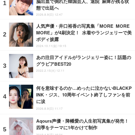
脳出血で倒れた韓国芸人、退院 麻痺が残る状
態で出廷へ
2026.8.9(日) 12:47
人気声優・井口裕香の写真集「MORE MORE
MORE」が4刷決定！ 水着やランジェリーで美
ボディ披露
2024.10.11(金) 19:15
あの注目アイドルがランジェリー姿に！話題の
グラビアBEST20
2022.2.15(火) 12:11
何を意味するのか…めったに泣かないBLACKP
INK・ジス、10周年イベント終了しファンを前
に涙
2026.8.9(日) 11:17
Aqours声優・降幡愛の人生初写真集が発売！
四季をテーマに1年かけて制作
2019.4.8(月) 16:04