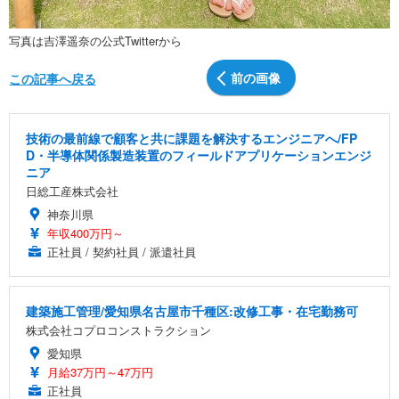
写真は吉澤遥奈の公式Twitterから
前の画像
この記事へ戻る
技術の最前線で顧客と共に課題を解決するエンジニアへ/FP
D・半導体関係製造装置のフィールドアプリケーションエンジ
ニア
日総工産株式会社
神奈川県
年収400万円～
正社員 / 契約社員 / 派遣社員
建築施工管理/愛知県名古屋市千種区:改修工事・在宅勤務可
株式会社コプロコンストラクション
愛知県
月給37万円～47万円
正社員