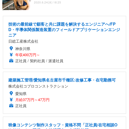
2020.6.24(水) 18:25
技術の最前線で顧客と共に課題を解決するエンジニアへ/FP
D・半導体関係製造装置のフィールドアプリケーションエンジ
ニア
日総工産株式会社
神奈川県
年収400万円～
正社員 / 契約社員 / 派遣社員
建築施工管理/愛知県名古屋市千種区:改修工事・在宅勤務可
株式会社コプロコンストラクション
愛知県
月給37万円～47万円
正社員
映像コンテンツ制作スタッフ・資格不問「正社員/在宅相談O