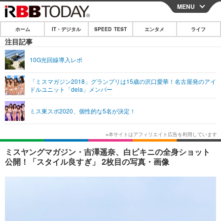
MENU
CLOSE
ホーム
IT・デジタル
SPEED TEST
エンタメ
ライフ
ホーム
注目記事
IT・デジタル
10G光回線導入レポ
IT・デジタルTOP
スマートフォン
SPEED TEST
「ミスマガジン2018」グランプリは15歳の沢口愛華！名古屋発のアイ
ドルユニット「dela」メンバー
ネタ
ガジェット・ツール
エンタメ
ミス東スポ2020、個性的な5名が決定！
ショッピング
その他
エンタメTOP
映画・ドラマ
ライフ
韓流・K-POP
韓国・芸能
ライフTOP
グルメ
リリース一覧
ミスヤングマガジン・吉澤遥奈、白ビキニの全身ショット
音楽
スポーツ
ペット
ショッピング
公開！「スタイル良すぎ」 2枚目の写真・画像
プッシュ通知の停止方法
グラビア
ブログ
その他
ショッピング
その他