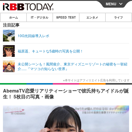
MENU
CLOSE
ホーム
IT・デジタル
SPEED TEST
エンタメ
ライフ
ホーム
注目記事
IT・デジタル
10G光回線導入レポ
IT・デジタルTOP
スマートフォン
SPEED TEST
福原遥、キュートな5歳時の写真を公開！
ネタ
ガジェット・ツール
エンタメ
未公開シーンも！風間俊介、東京ディズニーリゾートの秘密を一挙紹
ショッピング
その他
介......『マツコの知らない世界』
エンタメTOP
映画・ドラマ
ライフ
韓流・K-POP
韓国・芸能
ライフTOP
グルメ
リリース一覧
AbemaTV恋愛リアリティーショーで彼氏持ちアイドルが誕
音楽
スポーツ
ペット
ショッピング
生！ 5枚目の写真・画像
プッシュ通知の停止方法
グラビア
ブログ
その他
ショッピング
その他