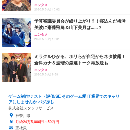
エンタメ
2020.5.5(火) 10:02
予算審議委員会が繰り上がり？！寝込んだ梅澤
美波に齋藤飛鳥＆山下美月は......？
エンタメ
2020.5.5(火) 10:01
ミラクルひかる、ホリらが自宅からネタ披露！
倉科カナ＆波瑠の厳選トーク再放送も
エンタメ
2020.5.5(火) 9:58
ゲーム制作/テスト・評価/SE そのゲーム愛 IT業界でのキャリ
アにしませんか バグ探し
株式会社スタッフサービス
神奈川県
月給24万5,000円～50万円
正社員