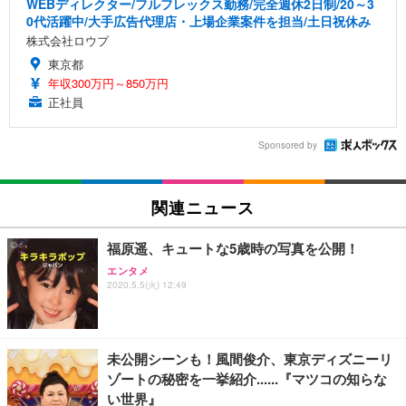
WEBディレクター/フルフレックス勤務/完全週休2日制/20～3
0代活躍中/大手広告代理店・上場企業案件を担当/土日祝休み
株式会社ロウプ
東京都
年収300万円～850万円
正社員
Sponsored by
関連ニュース
福原遥、キュートな5歳時の写真を公開！
エンタメ
2020.5.5(火) 12:49
未公開シーンも！風間俊介、東京ディズニーリ
ゾートの秘密を一挙紹介......『マツコの知らな
い世界』