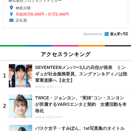
株式会社プロジェクトトリガー
神奈川県
月給20万8,300円～31万2,400円
正社員
Sponsored by
アクセスランキング
SEVENTEENメンバー3人の兵役が発表 ミン
ギュが社会服務要員、スングァン＆ディノは陸
軍軍楽隊へ【全文】
2026.8.10(月) 11:17
TWICE・ジョンヨン、“実姉”コン・スンヨン
が所属するVAROエンタと契約 女優活動を本
格化
2026.8.10(月) 13:47
バスケ女子・すみぽん、1st写真集のタイトル