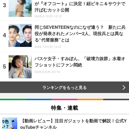
が『オフコート』に決定！紐ビキニ＆サウナで
汗ばむカット公開
2026.8.10(月) 12:12
同じSEVENTEENなのになぜ違う？ 新たに兵
役が発表されたメンバー2人、現役兵とは異な
る“代替服務”とは
2026.7.27(月) 12:47
バスケ女子・すみぽん、「破壊力抜群」水着オ
フショットにファン悶絶
2026.8.6(木) 20:18
ランキングをもっと見る
特集・連載
【動画レビュー】注目ガジェットを動画で解説！公式Y
ouTubeチャンネル