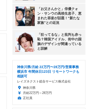
「お父さんかと」俳優クォ
ン・サンウの高校生息子、恵
まれた容姿が話題！“新たな
家族”との近況
「狂ってるな」と批判も赤っ
恥？韓国アイドル、街中の国
旗のデザインが間違っている
と誤解
神奈川県/月給 22万円〜28万円/営業事務
横浜市 年間休日123日 リモートワークも
相談可
レイズネクスト総合サービス株式会社
神奈川県
月給22万円～28万円
正社員