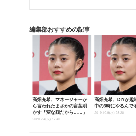
編集部おすすめの記事
高畑充希、マネージャーか
高畑充希、DIYが趣
ら言われたまさかの言葉明
中の3時にやるんで
かす「変な顔だから……」
2019.10.9(水) 23:20
2020.2.4(火) 17:40