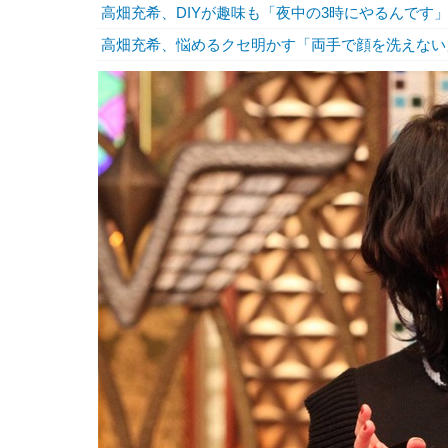
高畑充希、DIYが趣味も「夜中の3時にやるんです
高畑充希、悩めるクセ明かす「両手で顔を洗えない