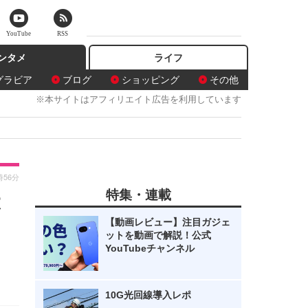
YouTube
RSS
ンタメ
ライフ
グラビア
ブログ
ショッピング
その他
※本サイトはアフィリエイト広告を利用しています
時56分
特集・連載
は
【動画レビュー】注目ガジェ
ットを動画で解説！公式
YouTubeチャンネル
10G光回線導入レポ