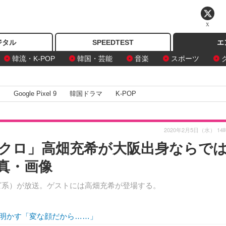
X
ジタル
SPEEDTEST
エ
韓流・K-POP
韓国・芸能
音楽
スポーツ
I
Google Pixel 9
韓国ドラマ
K-POP
2020年2月5日（水） 14
クロ」高畑充希が大阪出身ならで
真・画像
レビ系）が放送。ゲストには高畑充希が登場する。
明かす「変な顔だから……」