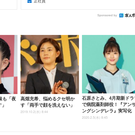
正社員
Sponsored by
石原さとみ、4月期新ドラ
味も「夜
高畑充希、悩めるクセ明か
で病院薬剤師役！『アン
す」
す「両手で顔を洗えない」
ングシンデレラ』実写化
2019.10.2(水) 8:44
2020.2.5(水) 8:45