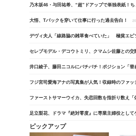
乃木坂46・与田祐希、“超”ドアップで単独表紙！
大悟、Tバックを穿いて仕事に行った過去告白！
20
デヴィ夫人「線路脇の雑草食べていた」 極貧エピ
セレブモデル・デコウトミリ、クマムシ佐藤との交
井口綾子、藤田ニコルにバチバチ！ポジション「替
フジ宮司愛海アナの写真集が人気！収録時のファッ
ファーストサマーウイカ、失恋回数を指折り数え「
足立梨花、ドラマ『絶対零度』に専業主婦役として
ピックアップ