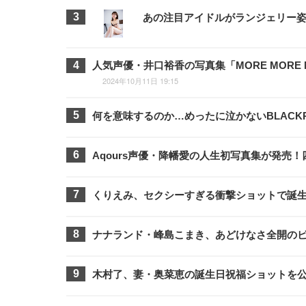
あの注目アイドルがランジェリー姿に
人気声優・井口裕香の写真集「MORE MORE
2024年10月11日 19:15
何を意味するのか…めったに泣かないBLACK
Aqours声優・降幡愛の人生初写真集が発売
くりえみ、セクシーすぎる衝撃ショットで誕
ナナランド・峰島こまき、あどけなさ全開の
木村了、妻・奥菜恵の誕生日祝福ショットを