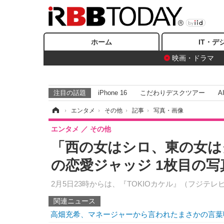
ホーム
IT・デ
映画・ドラマ
注目の話題
iPhone 16
こだわりデスクツアー
A
ホーム
›
エンタメ
›
その他
›
記事
›
写真・画像
エンタメ
その他
「西の女はシロ、東の女は
の恋愛ジャッジ 1枚目の写
2月5日23時からは、『TOKIOカケル』（フジテ
関連ニュース
高畑充希、マネージャーから言われたまさかの言葉