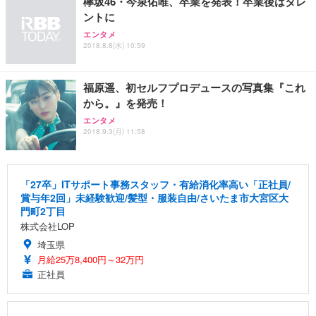
欅坂46・今泉佑唯、卒業を発表！卒業後はタレ
ントに
エンタメ
2018.8.8(水) 10:59
福原遥、初セルフプロデュースの写真集『これ
から。』を発売！
エンタメ
2018.9.3(月) 11:58
「27卒」ITサポート事務スタッフ・有給消化率高い「正社員/
賞与年2回」未経験歓迎/髪型・服装自由/さいたま市大宮区大
門町2丁目
株式会社LOP
埼玉県
月給25万8,400円～32万円
正社員