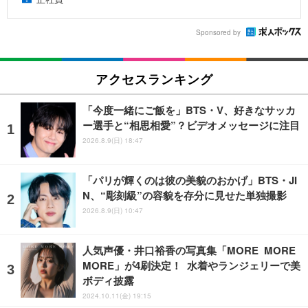
Sponsored by
アクセスランキング
「今度一緒にご飯を」BTS・V、好きなサッカ
ー選手と“相思相愛”？ビデオメッセージに注目
2026.8.9(日) 18:47
「パリが輝くのは彼の美貌のおかげ」BTS・JI
N、“彫刻級”の容貌を存分に見せた単独撮影
2026.8.9(日) 10:47
人気声優・井口裕香の写真集「MORE MORE
MORE」が4刷決定！ 水着やランジェリーで美
ボディ披露
2024.10.11(金) 19:15