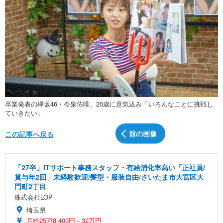
卒業発表の欅坂46・今泉佑唯、20歳に意気込み「いろんなことに挑戦し
ていきたい」
前の画像
この記事へ戻る
「27卒」ITサポート事務スタッフ・有給消化率高い「正社員/
賞与年2回」未経験歓迎/髪型・服装自由/さいたま市大宮区大
門町2丁目
株式会社LOP
埼玉県
月給25万8,400円～32万円