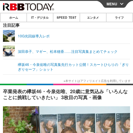
MENU
CLOSE
ホーム
IT・デジタル
SPEED TEST
エンタメ
ライフ
ホーム
注目記事
IT・デジタル
10G光回線導入レポ
IT・デジタルTOP
スマートフォン
SPEED TEST
深田恭子、マギー、松本穂香……注目写真集まとめてチェック
ネタ
ガジェット・ツール
エンタメ
欅坂46・今泉佑唯の写真集先行カット公開！スカートひらりの「ぎり
ショッピング
その他
ぎりセーフ」ショット
エンタメTOP
映画・ドラマ
ライフ
韓流・K-POP
韓国・芸能
ライフTOP
グルメ
リリース一覧
卒業発表の欅坂46・今泉佑唯、20歳に意気込み「いろんな
音楽
スポーツ
ペット
ショッピング
ことに挑戦していきたい」 3枚目の写真・画像
プッシュ通知の停止方法
グラビア
ブログ
その他
ショッピング
その他